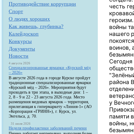
Противодействие коррупции
честь ге
Спорт
кровавой
О людях хороших
героизм.
Как живешь, глубинка?
войны та
нашего р
Калейдоскоп
покоятся
Конкурсы
воинов, 
Документы
безымян
Новости
Сегодня
4 августа 2026
обществ
Специализированные ярмарки «Курский мёд
– 2026»
"Зелёны
В августе 2026 года в городе Курске пройдут
района 
традиционные специализированные ярмарки
«Курский мёд – 2026». Мероприятия будут
отделен
проходить в три этапа, в выходные дни: 1 –
ветеран
2, 8 - 9 и 22 - 23 августа 2026 года. Место
у Вечног
размещения медовых ярмарок – территория,
прилегающая к гипермаркету «Линия-1» (АО
Привокза
«Корпорация «ГРИНН»), г. Курск, ул.
памяти 
Энгельса, д. 70.
войны, н
31 июля 2026
Неделя профилактики заболеваний печени
безымянн
Печень работает непрерывно, выполняя более