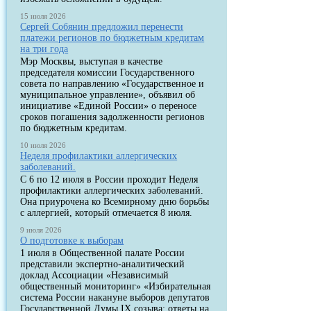
15 июля 2026
Сергей Собянин предложил перенести
платежи регионов по бюджетным кредитам
на три года
Мэр Москвы, выступая в качестве
председателя комиссии Государственного
совета по направлению «Государственное и
муниципальное управление», объявил об
инициативе «Единой России» о переносе
сроков погашения задолженности регионов
по бюджетным кредитам.
10 июля 2026
Неделя профилактики аллергических
заболеваний.
С 6 по 12 июля в России проходит Неделя
профилактики аллергических заболеваний.
Она приурочена ко Всемирному дню борьбы
с аллергией, который отмечается 8 июля.
9 июля 2026
О подготовке к выборам
1 июля в Общественной палате России
представили экспертно-аналитический
доклад Ассоциации «Независимый
общественный мониторинг» «Избирательная
система России накануне выборов депутатов
Государственной Думы IX созыва: ответы на