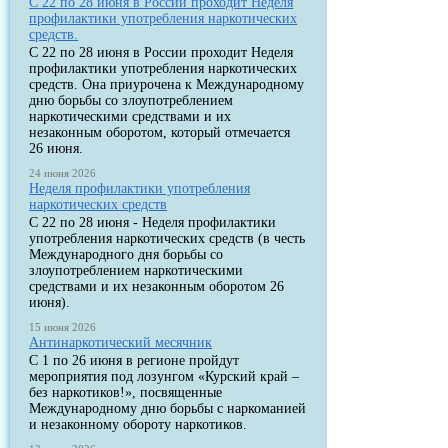
С 22 по 28 июня в России проходит Неделя
профилактики употребления наркотических
средств.
С 22 по 28 июня в России проходит Неделя
профилактики употребления наркотических
средств. Она приурочена к Международному
дню борьбы со злоупотреблением
наркотическими средствами и их
незаконным оборотом, который отмечается
26 июня.
24 июня 2026
Неделя профилактики употребления
наркотических средств
С 22 по 28 июня - Неделя профилактики
употребления наркотических средств (в честь
Международного дня борьбы со
злоупотреблением наркотическими
средствами и их незаконным оборотом 26
июня).
15 июня 2026
Антинаркотический месячник
С 1 по 26 июня в регионе пройдут
мероприятия под лозунгом «Курский край –
без наркотиков!», посвященные
Международному дню борьбы с наркоманией
и незаконному обороту наркотиков.