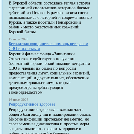
В Курской области состоялась тёплая встреча
с делегацией спортсменов-ветеранов боевых
действий из Пскова. В рамках визита гости
познакомились с историей и современностью
Курска, а также посетили Поныровский
район - место ожесточённых сражений
Курской битвы.
17 июля 2026
Бесплатная юридическая помощь ветеранам
СВО и их семьям
Курский филиал фонда «Защитники
Отечества» содействует в получении
бесплатной юридической помощи ветеранам
СВО и членам их семей по вопросам
предоставления льгот, социальных гарантий,
компенсаций и других выплат, обеспечения
денежным довольствием, которые
предусмотрены действующим
законодательством.
16 июля 2026
Репродуктивное здоровье
Репродуктивное здоровье – важная часть
общего благополучия и планирования семьи.
Многие инфекции протекают незаметно, но
своевременная диагностика и простые меры
защиты помогают сохранить здоровье и
избежать осложнений в будущем.