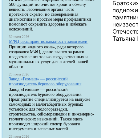
Братски
500 функций по очистке крови и обмену
подножи
веществ. Заболевания органа часто
протекают скрыто, но своевременная
памятник
диагностика и простые меры профилактики
неизвест
помогают сохранить здоровье и избежать
осложнений.
Отечест
30 июля 2026
Татьяна
МФЦ расширяет возможности заявителей
Принцип «одного окна», ради которого
создавался МФЦ, давно вышел за рамки
предоставления только государственных и
муниципальных услуг для жителей нашей
области.
25 июля 2026
Завод «Геомаш» — российский
производитель бурового оборудования
Завод «Геомаш» — российский
производитель бурового оборудования.
Предприятие специализируется на выпуске
самоходных и малогабаритных буровых
установок для геологоразведки,
строительства, сейсморазведки и инженерно-
геологических изысканий. Также здесь
производят широкий спектр бурового
инструмента и запасных частей.
23 июля 2026