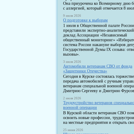
Она приурочена ко Всемирному дню 
с аллергией, который отмечается 8 июл
9 июля 2026
О подготовке к выборам
1 июля в Общественной палате Росси
представили экспертно-аналитически
доклад Ассоциации «Независимый
общественный мониторинг» «Избират
система России накануне выборов деп
Государственной Думы IX созыва: отв
вызовы».
3 июля 2026
Автомобили ветеранам СВО от фонда
«Защитники Отечества»
Сегодня в Курске состоялась торжеств
передача автомобилей с ручным упра
ветеранам специальной военной опер
Дмитрию Сергееву и Дмитрию Фурсов
2 июля 2026
Трудоустройство ветеранов специальн
военной операции
В Курской области ветеранам СВО по
освоить новые профессии, трудоустрои
на местные предприятия и открыть сво
25 июня 2026