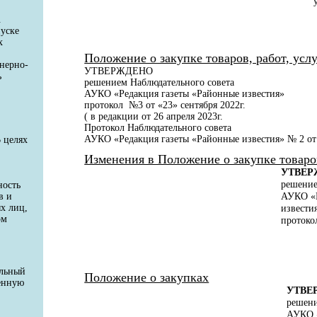
.
пуске
х
Положение о закупке товаров, работ, услу
енерно-
УТВЕРЖДЕНО
ь
решением Наблюдательного совета
АУКО «Редакция газеты «Районные известия»
протокол №3 от «23» сентября 2022г.
( в редакции от 26 апреля 2023г.
Протокол Наблюдательного совета
АУКО «Редакция газеты «Районные известия» № 2 от 
 целях
Изменения в Положение о закупке товаров,
УТВЕР
решение
ность
в и
АУКО «Р
х лиц,
извести
ом
протоко
ельный
Положение о закупках
венную
УТВЕ
решени
АУКО «