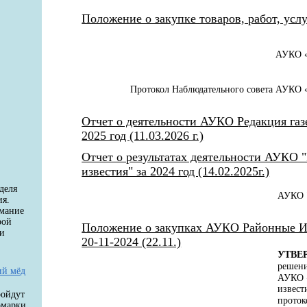
Положение о закупке товаров, работ, услуг
АУКО «
Протокол Наблюдательного совета АУКО «
Отчет о деятельности АУКО Редакция газ
2025 год (11.03.2026 г.)
Отчет о результатах деятельности АУКО 
известия" за 2024 год (14.02.2025г.)
деля
АУКО "
ия.
имание
рой
Положение о закупках АУКО Районные 
 и
20-11-2024 (22.11.)
УТВЕ
решени
ий мёд
АУКО «
извест
ройдут
проток
рмарки