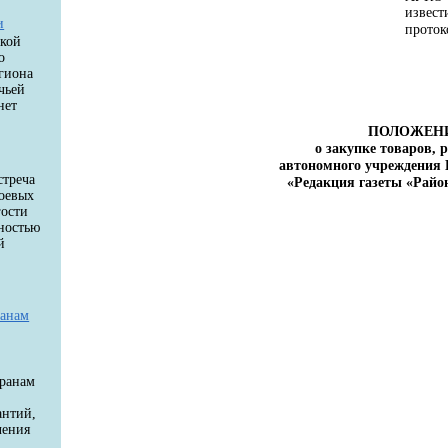
извест
и
проток
цкой
о
егиона
чьей
нет
ПОЛОЖЕН
о закупке товаров, р
автономного учреждения 
стреча
«Редакция газеты «Райо
боевых
гости
ностью
й
й
ранам
еранам
антий,
чения