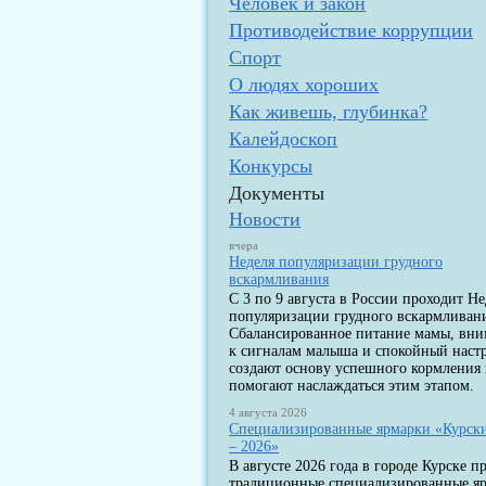
Человек и закон
Противодействие коррупции
Спорт
О людях хороших
Как живешь, глубинка?
Калейдоскоп
Конкурсы
Документы
Новости
вчера
Неделя популяризации грудного
вскармливания
С 3 по 9 августа в России проходит Не
популяризации грудного вскармливан
Сбалансированное питание мамы, вн
к сигналам малыша и спокойный наст
создают основу успешного кормления
помогают наслаждаться этим этапом.
4 августа 2026
Специализированные ярмарки «Курск
– 2026»
В августе 2026 года в городе Курске п
традиционные специализированные я