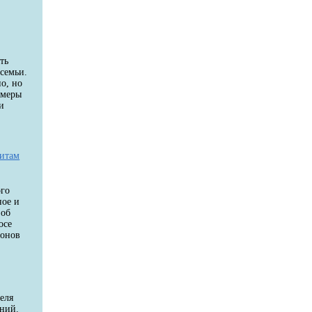
ть
семьи.
о, но
 меры
и
дитам
ого
ное и
 об
осе
ионов
еля
аний.