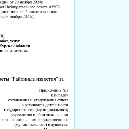
акции от 20 ноября 2024г.
ол Наблюдательного совета АУКО
ция газеты «Районные известия»
 «20» ноября 2024г.)
ИЕ
абот, услуг
Курской области
нные известия»
зеты "Районные известия" за
Приложение №1
к порядку
составления и утверждения отчета
о результатах деятельности
государственного (муниципального)
учреждения и об использовании
акрепленного за ним государственного
(муниципального) имущества,