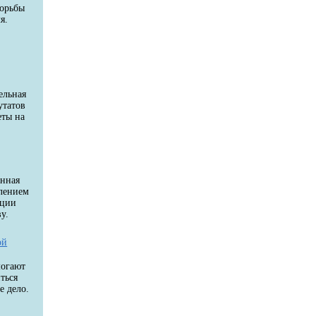
борьбы
я.
и
й
ельная
утатов
еты на
енная
влением
ации
у.
ой
могают
ться
е дело.