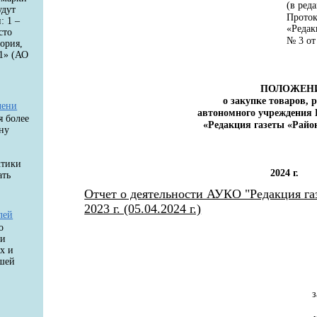
(в ред
удут
Проток
: 1 –
«Редак
сто
№ 3 от
ория,
1» (АО
ПОЛОЖЕН
о закупке товаров, р
чени
автономного учреждения 
я более
«Редакция газеты «Райо
ну
ктики
2024 г.
ать
Отчет о деятельности АУКО "Редакция га
2023 г. (05.04.2024 г.)
лей
о
ки
х и
ашей
з