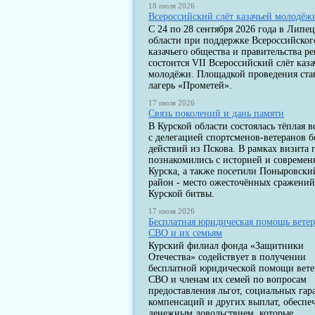
18 июля 2026
Всероссийский слёт казачьей молодёж
С 24 по 28 сентября 2026 года в Липе
области при поддержке Всероссийског
казачьего общества и правительства р
состоится VII Всероссийский слёт каза
молодёжи. Площадкой проведения ста
лагерь «Прометей».
17 июля 2026
Связь поколений и дань памяти
В Курской области состоялась тёплая в
с делегацией спортсменов-ветеранов 
действий из Пскова. В рамках визита 
познакомились с историей и современ
Курска, а также посетили Поныровски
район - место ожесточённых сражени
Курской битвы.
17 июля 2026
Бесплатная юридическая помощь вете
СВО и их семьям
Курский филиал фонда «Защитники
Отечества» содействует в получении
бесплатной юридической помощи вет
СВО и членам их семей по вопросам
предоставления льгот, социальных гар
компенсаций и других выплат, обеспе
денежным довольствием, которые