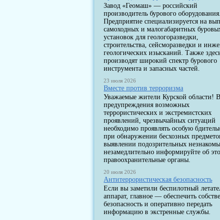
Завод «Геомаш» — российский
производитель бурового оборудования
Предприятие специализируется на вы
самоходных и малогабаритных буровы
установок для геологоразведки,
строительства, сейсморазведки и инж
геологических изысканий. Также здес
производят широкий спектр бурового
инструмента и запасных частей.
23 июля 2026
Вместе против терроризма
Уважаемые жители Курской области! В
предупреждения возможных
террористических и экстремистских
проявлений, чрезвычайных ситуаций
необходимо проявлять особую бдитель
при обнаружении бесхозных предмето
выявлении подозрительных незнакомы
незамедлительно информируйте об эт
правоохранительные органы.
20 июля 2026
Антитеррористическая безопасность
Если вы заметили беспилотный летат
аппарат, главное — обеспечить собст
безопасность и оперативно передать
информацию в экстренные службы.