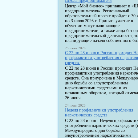
Школа предпринимателя
Центр «Мой бизнес» приглашает в «Ш
предпринимателя». Региональный
образовательный проект пройдет с 30
по 3 июля 2026 г. Принять участие в
обучении могут начинающие
предприниматели, а также лица без о
предпринимательской деятельности, т
планирующие начало собственного биз
25 июня 2026
С 22 по 28 июня в России проходит Н
профилактики употребления наркотич
средств.
С 22 по 28 июня в России проходит Н
профилактики употребления наркотич
средств. Она приурочена к Междунар
дню борьбы со злоупотреблением
наркотическими средствами и их
незаконным оборотом, который отмеча
26 июня.
24 июня 2026
Неделя профилактики употребления
наркотических средств
С 22 по 28 июня - Неделя профилакти
употребления наркотических средств (
Международного дня борьбы со
злоупотреблением наркотическими