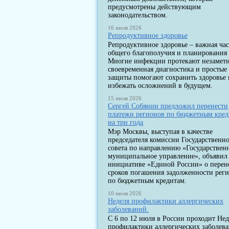
предусмотрены действующим
законодательством.
16 июля 2026
Репродуктивное здоровье
Репродуктивное здоровье – важная час
общего благополучия и планирования 
Многие инфекции протекают незаметн
своевременная диагностика и простые
защиты помогают сохранить здоровье 
избежать осложнений в будущем.
15 июля 2026
Сергей Собянин предложил перенести
платежи регионов по бюджетным кре
на три года
Мэр Москвы, выступая в качестве
председателя комиссии Государственн
совета по направлению «Государствен
муниципальное управление», объявил
инициативе «Единой России» о перен
сроков погашения задолженности рег
по бюджетным кредитам.
10 июля 2026
Неделя профилактики аллергических
заболеваний.
С 6 по 12 июля в России проходит Нед
профилактики аллергических заболев