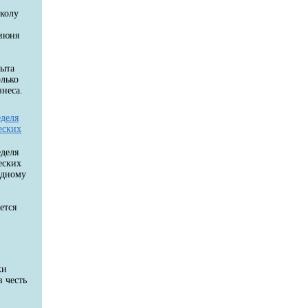
колу
 июня
пыта
олько
неса.
еделя
еских
еделя
еских
одному
ется
ки
в честь