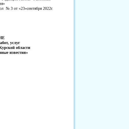
ия»
ол № 3 от «23»сентября 2022г.
ИЕ
абот, услуг
Курской области
нные известия»