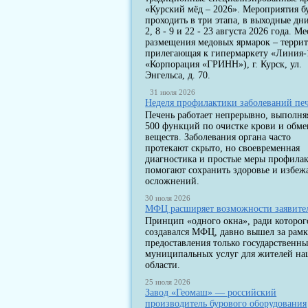
«Курский мёд – 2026». Мероприятия б
проходить в три этапа, в выходные дни
2, 8 - 9 и 22 - 23 августа 2026 года. Ме
размещения медовых ярмарок – террит
прилегающая к гипермаркету «Линия-
«Корпорация «ГРИНН»), г. Курск, ул.
Энгельса, д. 70.
31 июля 2026
Неделя профилактики заболеваний пе
Печень работает непрерывно, выполня
500 функций по очистке крови и обме
веществ. Заболевания органа часто
протекают скрыто, но своевременная
диагностика и простые меры профила
помогают сохранить здоровье и избеж
осложнений.
30 июля 2026
МФЦ расширяет возможности заявите
Принцип «одного окна», ради которог
создавался МФЦ, давно вышел за рам
предоставления только государственны
муниципальных услуг для жителей н
области.
25 июля 2026
Завод «Геомаш» — российский
производитель бурового оборудования