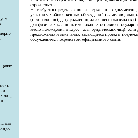
строительства.
Не требуется представление вышеуказанных документов
.
участниках общественных обсуждений (фамилию, имя, 
пуске
(при наличии), дату рождения, адрес места жительства (
х
для физических лиц; наименование, основной государс
место нахождения и адрес - для юридических лиц), есл
енерно-
предложения и замечания, касающиеся проекта, подлеж
ь
обсуждениях, посредством официального сайта.
 целях
ность
в и
х лиц,
ом
ельный
венную