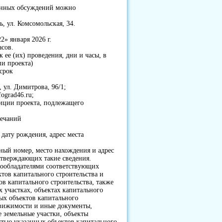
енных обсуждений можно
ь, ул. Комсомольская, 34.
22» января 2026 г.
часов.
 ее (их) проведения, дни и часы, в
и проекта)
 срок
, ул. Димитрова, 96/1;
ograd46.ru;
зиции проекта, подлежащего
мечаний
 дату рождения, адрес места
ный номер, место нахождения и адрес
дтверждающих такие сведения.
ообладателями соответствующих
тов капитального строительства и
в капитального строительства, также
х участках, объектах капитального
ых объектов капитального
едвижимости и иные документы,
 земельные участки, объекты
стью указанных объектов капитального