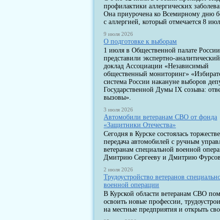
профилактики аллергических заболев
Она приурочена ко Всемирному дню 
с аллергией, который отмечается 8 июл
9 июля 2026
О подготовке к выборам
1 июля в Общественной палате Росси
представили экспертно-аналитически
доклад Ассоциации «Независимый
общественный мониторинг» «Избират
система России накануне выборов деп
Государственной Думы IX созыва: отв
вызовы».
3 июля 2026
Автомобили ветеранам СВО от фонда
«Защитники Отечества»
Сегодня в Курске состоялась торжеств
передача автомобилей с ручным упра
ветеранам специальной военной опер
Дмитрию Сергееву и Дмитрию Фурсов
2 июля 2026
Трудоустройство ветеранов специальн
военной операции
В Курской области ветеранам СВО по
освоить новые профессии, трудоустрои
на местные предприятия и открыть сво