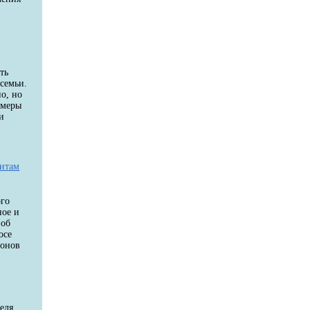
ть
семьи.
о, но
 меры
и
дитам
ого
ное и
 об
осе
ионов
еля