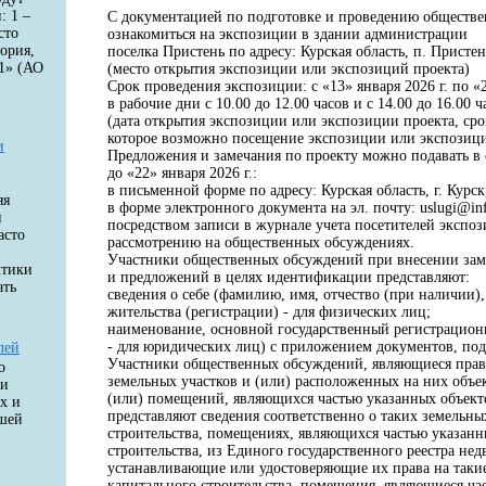
: 1 –
С документацией по подготовке и проведению обществ
сто
ознакомиться на экспозиции в здании администрации
ория,
поселка Пристень по адресу: Курская область, п. Пристен
1» (АО
(место открытия экспозиции или экспозиций проекта)
Срок проведения экспозиции: с «13» января 2026 г. по «
в рабочие дни с 10.00 до 12.00 часов и с 14.00 до 16.00 
(дата открытия экспозиции или экспозиции проекта, срок
которое возможно посещение экспозиции или экспозици
и
Предложения и замечания по проекту можно подавать в
до «22» января 2026 г.:
в письменной форме по адресу: Курская область, г. Курск
яя
в форме электронного документа на эл. почту: uslugi@inf
и
посредством записи в журнале учета посетителей экспо
асто
рассмотрению на общественных обсуждениях.
Участники общественных обсуждений при внесении за
ктики
и предложений в целях идентификации представляют:
ать
сведения о себе (фамилию, имя, отчество (при наличии),
жительства (регистрации) - для физических лиц;
наименование, основной государственный регистрацион
- для юридических лиц) с приложением документов, по
лей
Участники общественных обсуждений, являющиеся прав
о
земельных участков и (или) расположенных на них объек
ки
(или) помещений, являющихся частью указанных объекто
х и
представляют сведения соответственно о таких земельны
ашей
строительства, помещениях, являющихся частью указанн
строительства, из Единого государственного реестра н
устанавливающие или удостоверяющие их права на такие
капитального строительства, помещения, являющиеся ча