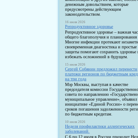
денежным довольствием, которые
предусмотрены действующим
законодательством.
16 июля 2026
Репродуктивное здоровье
Репродуктивное здоровье – важная час
общего благополучия и планирования 
Многие инфекции протекают незаметн
своевременная диагностика и простые
защиты помогают сохранить здоровье 
избежать осложнений в будущем.
15 июля 2026
Сергей Собянин предложил перенести
платежи регионов по бюджетным кре
на три года
Мэр Москвы, выступая в качестве
председателя комиссии Государственн
совета по направлению «Государствен
муниципальное управление», объявил
инициативе «Единой России» о перен
сроков погашения задолженности рег
по бюджетным кредитам.
10 июля 2026
Неделя профилактики аллергических
заболеваний.
С 6 по 12 июля в России проходит Нед