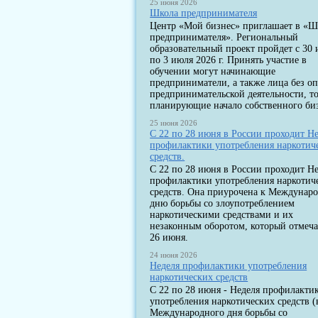
25 июня 2026
Школа предпринимателя
Центр «Мой бизнес» приглашает в «Ш
предпринимателя». Региональный
образовательный проект пройдет с 30
по 3 июля 2026 г. Принять участие в
обучении могут начинающие
предприниматели, а также лица без о
предпринимательской деятельности, т
планирующие начало собственного биз
25 июня 2026
С 22 по 28 июня в России проходит Н
профилактики употребления наркотич
средств.
С 22 по 28 июня в России проходит Н
профилактики употребления наркотич
средств. Она приурочена к Междунар
дню борьбы со злоупотреблением
наркотическими средствами и их
незаконным оборотом, который отмеча
26 июня.
24 июня 2026
Неделя профилактики употребления
наркотических средств
С 22 по 28 июня - Неделя профилакти
употребления наркотических средств (
Международного дня борьбы со