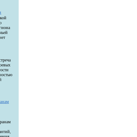
и
цкой
о
егиона
чьей
нет
стреча
боевых
гости
ностью
й
й
ранам
еранам
антий,
чения