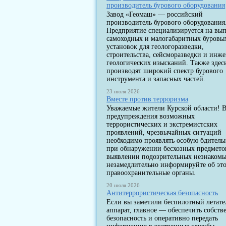
производитель бурового оборудования
Завод «Геомаш» — российский
производитель бурового оборудования
Предприятие специализируется на вы
самоходных и малогабаритных буровы
установок для геологоразведки,
строительства, сейсморазведки и инж
геологических изысканий. Также здес
производят широкий спектр бурового
инструмента и запасных частей.
23 июля 2026
Вместе против терроризма
Уважаемые жители Курской области! В
предупреждения возможных
террористических и экстремистских
проявлений, чрезвычайных ситуаций
необходимо проявлять особую бдитель
при обнаружении бесхозных предмето
выявлении подозрительных незнакомы
незамедлительно информируйте об эт
правоохранительные органы.
20 июля 2026
Антитеррористическая безопасность
Если вы заметили беспилотный летат
аппарат, главное — обеспечить собст
безопасность и оперативно передать