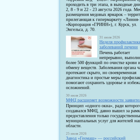
проходить в три этапа, в выходные дни
2, 8 - 9 и 22 - 23 августа 2026 года. Ме
размещения медовых ярмарок – террит
прилегающая к гипермаркету «Линия-
«Корпорация «ГРИНН»), г. Курск, ул.
Энгельса, д. 70.
31 июля 2026
Неделя профилактик
заболеваний печени
Печень работает
непрерывно, выполн
более 500 функций по очистке крови 
обмену веществ. Заболевания органа ч
протекают скрыто, но своевременная
диагностика и простые меры профила
помогают сохранить здоровье и избеж
осложнений.
30 июля 2026
МФЦ расширяет возможности заявите
Принцип «одного окна», ради которог
создавался МФЦ, давно вышел за рам
предоставления только государственны
муниципальных услуг для жителей н
области.
25 июля 2026
Завод «Геомаш» — российский