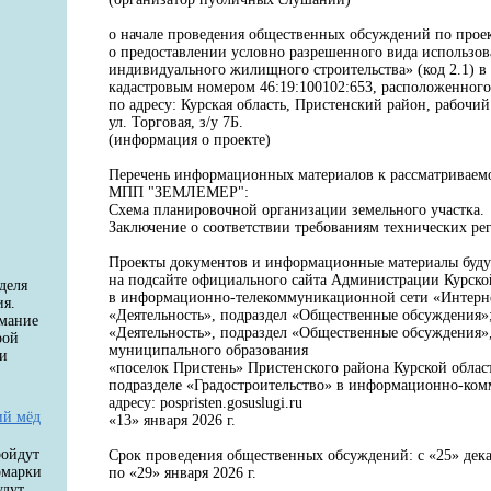
о начале проведения общественных обсуждений по про
о предоставлении условно разрешенного вида использов
индивидуального жилищного строительства» (код 2.1) в
кадастровым номером 46:19:100102:653, расположенног
по адресу: Курская область, Пристенский район, рабочи
ул. Торговая, з/у 7Б.
(информация о проекте)
Перечень информационных материалов к рассматриваем
МПП "ЗЕМЛЕМЕР":
Схема планировочной организации земельного участка.
Заключение о соответствии требованиям технических ре
Проекты документов и информационные материалы буд
на подсайте официального сайта Администрации Курско
деля
в информационно-телекоммуникационной сети «Интернет»
ия.
«Деятельность», подраздел «Общественные обсуждения»;
имание
«Деятельность», подраздел «Общественные обсуждения»
рой
муниципального образования
 и
«поселок Пристень» Пристенского района Курской област
подразделе «Градостроительство» в информационно-ко
адресу: pospristen.gosuslugi.ru
ий мёд
«13» января 2026 г.
ройдут
Срок проведения общественных обсуждений: с «25» дека
рмарки
по «29» января 2026 г.
удут