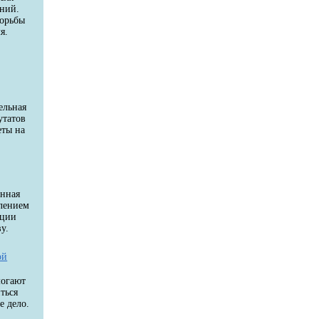
аний.
борьбы
я.
и
й
ельная
утатов
еты на
енная
влением
ации
у.
ой
могают
ться
е дело.