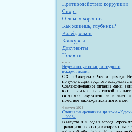
Противодействие коррупции
Спорт
О людях хороших
Как живешь, глубинка?
Калейдоскоп
Конкурсы
Документы
Новости
вчера
Неделя популяризации грудного
вскармливания
С 3 по 9 августа в России проходит Не
популяризации грудного вскармливан
Сбалансированное питание мамы, вн
к сигналам малыша и спокойный наст
создают основу успешного кормления
помогают наслаждаться этим этапом.
4 августа 2026
Специализированные ярмарки «Курск
– 2026»
В августе 2026 года в городе Курске п
традиционные специализированные я
«Курский мёд – 2026». Мероприятия б