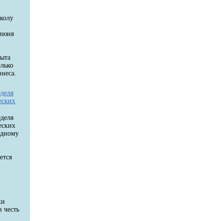
колу
 июня
пыта
олько
неса.
еделя
еских
еделя
еских
одному
ется
ки
в честь