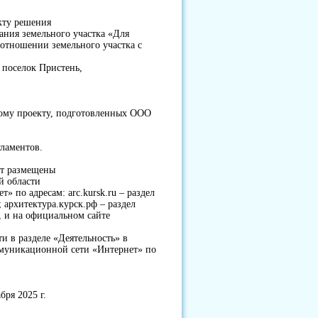
екту решения
ания земельного участка «Для
 отношении земельного участка с
о
й поселок Пристень,
ому проекту, подготовленных ООО
гламентов.
ут размещены
й области
 по адресам: arc.kursk.ru – раздел
 архитектура.курск.рф – раздел
, и на официальном сайте
и в разделе «Деятельность» в
ммуникационной сети «Интернет» по
бря 2025 г.