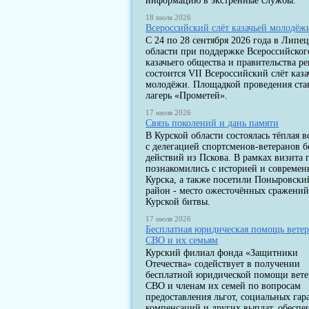
информацию в экстренные службы.
18 июля 2026
Всероссийский слёт казачьей молодёж
С 24 по 28 сентября 2026 года в Липе
области при поддержке Всероссийског
казачьего общества и правительства р
состоится VII Всероссийский слёт каза
молодёжи. Площадкой проведения ста
лагерь «Прометей».
17 июля 2026
Связь поколений и дань памяти
В Курской области состоялась тёплая в
с делегацией спортсменов-ветеранов 
действий из Пскова. В рамках визита 
познакомились с историей и современ
Курска, а также посетили Поныровски
район - место ожесточённых сражени
Курской битвы.
17 июля 2026
Бесплатная юридическая помощь вете
СВО и их семьям
Курский филиал фонда «Защитники
Отечества» содействует в получении
бесплатной юридической помощи вет
СВО и членам их семей по вопросам
предоставления льгот, социальных гар
компенсаций и других выплат, обеспе