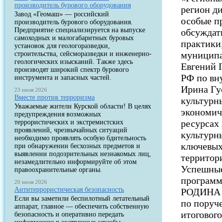
производитель бурового оборудования
регион д
Завод «Геомаш» — российский
особые пр
производитель бурового оборудования.
Предприятие специализируется на выпуске
обсуждат
самоходных и малогабаритных буровых
практики
установок для геологоразведки,
муниципа
строительства, сейсморазведки и инженерно-
геологических изысканий. Также здесь
Евгений 
производят широкий спектр бурового
РФ по вн
инструмента и запасных частей.
Ирина Гу
23 июля 2026
Вместе против терроризма
культурн
Уважаемые жители Курской области! В целях
экономич
предупреждения возможных
ресурсах
террористических и экстремистских
проявлений, чрезвычайных ситуаций
культурн
необходимо проявлять особую бдительность
ключевых
при обнаружении бесхозных предметов и
выявлении подозрительных незнакомых лиц,
территор
незамедлительно информируйте об этом
Успешные
правоохранительные органы.
программ
20 июля 2026
Антитеррористическая безопасность
РОДИНА –
Если вы заметили беспилотный летательный
по поруч
аппарат, главное — обеспечить собственную
итоговог
безопасность и оперативно передать