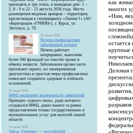
как живая
проходить в три этапа, в выходные дни: 1 –
многих у
2, 8 - 9 и 22 - 23 августа 2026 года. Место
размещения медовых ярмарок – территория,
«Нам, яку
прилегающая к гипермаркету «Линия-1» (АО
холодном
«Корпорация «ГРИНН»), г. Курск, ул.
Энгельса, д. 70.
посвящен
сложнейш
31 июля 2026
Неделя профилактики
остается
заболеваний печени
крупные 
Печень работает
непрерывно, выполняя
поучитьс
более 500 функций по очистке крови и
Николаев
обмену веществ. Заболевания органа часто
протекают скрыто, но своевременная
Деловая 
диагностика и простые меры профилактики
презента
помогают сохранить здоровье и избежать
дискусси
осложнений.
развития
30 июля 2026
МФЦ расширяет возможности заявителей
цифровых
Принцип «одного окна», ради которого
разрывов
создавался МФЦ, давно вышел за рамки
предоставления только государственных и
консенсус
муниципальных услуг для жителей нашей
концентр
области.
федераль
25 июля 2026
«Региона
Завод «Геомаш» — российский