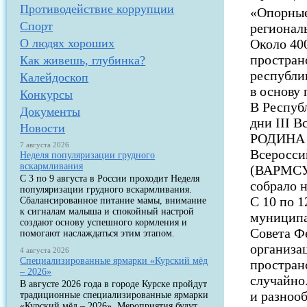
Противодействие коррупции
«Опорные
Спорт
регионал
О людях хороших
Около 400
простран
Как живешь, глубинка?
республи
Калейдоскоп
в основу 
Конкурсы
В Респуб
Документы
дни III 
Новости
РОДИНА 
7 августа 2026
Всеросси
Неделя популяризации грудного
вскармливания
(ВАРМСУ)
С 3 по 9 августа в России проходит Неделя
собрало н
популяризации грудного вскармливания.
С 10 по 1
Сбалансированное питание мамы, внимание
к сигналам малыша и спокойный настрой
муниципа
создают основу успешного кормления и
Совета Ф
помогают наслаждаться этим этапом.
организа
4 августа 2026
Специализированные ярмарки «Курский мёд
простран
– 2026»
случайно
В августе 2026 года в городе Курске пройдут
и разноо
традиционные специализированные ярмарки
«Курский мёд – 2026». Мероприятия будут