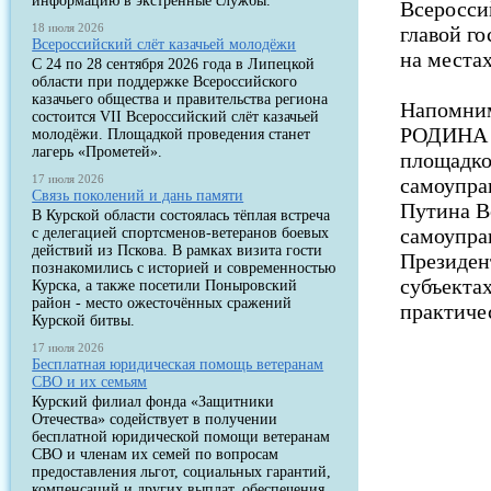
информацию в экстренные службы.
Всеросси
18 июля 2026
главой г
Всероссийский слёт казачьей молодёжи
на местах
С 24 по 28 сентября 2026 года в Липецкой
области при поддержке Всероссийского
казачьего общества и правительства региона
Напомним
состоится VII Всероссийский слёт казачьей
РОДИНА 
молодёжи. Площадкой проведения станет
лагерь «Прометей».
площадко
17 июля 2026
самоупра
Связь поколений и дань памяти
Путина В
В Курской области состоялась тёплая встреча
самоупра
с делегацией спортсменов-ветеранов боевых
действий из Пскова. В рамках визита гости
Президен
познакомились с историей и современностью
субъекта
Курска, а также посетили Поныровский
район - место ожесточённых сражений
практиче
Курской битвы.
17 июля 2026
Бесплатная юридическая помощь ветеранам
СВО и их семьям
Курский филиал фонда «Защитники
Отечества» содействует в получении
бесплатной юридической помощи ветеранам
СВО и членам их семей по вопросам
предоставления льгот, социальных гарантий,
компенсаций и других выплат, обеспечения