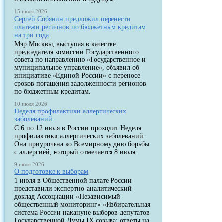
15 июля 2026
Сергей Собянин предложил перенести
платежи регионов по бюджетным кредитам
на три года
Мэр Москвы, выступая в качестве
председателя комиссии Государственного
совета по направлению «Государственное и
муниципальное управление», объявил об
инициативе «Единой России» о переносе
сроков погашения задолженности регионов
по бюджетным кредитам.
10 июля 2026
Неделя профилактики аллергических
заболеваний.
С 6 по 12 июля в России проходит Неделя
профилактики аллергических заболеваний.
Она приурочена ко Всемирному дню борьбы
с аллергией, который отмечается 8 июля.
9 июля 2026
О подготовке к выборам
1 июля в Общественной палате России
представили экспертно-аналитический
доклад Ассоциации «Независимый
общественный мониторинг» «Избирательная
система России накануне выборов депутатов
Государственной Думы IX созыва: ответы на