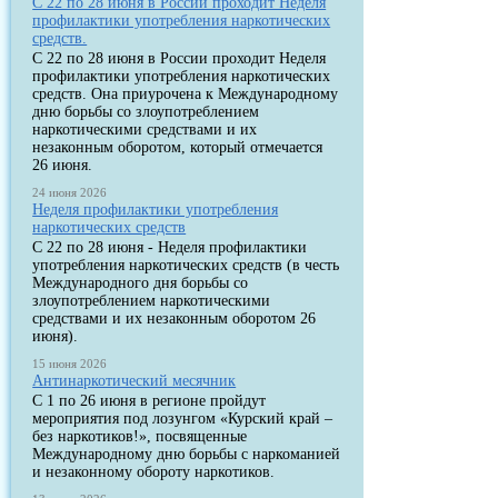
С 22 по 28 июня в России проходит Неделя
профилактики употребления наркотических
средств.
С 22 по 28 июня в России проходит Неделя
профилактики употребления наркотических
средств. Она приурочена к Международному
дню борьбы со злоупотреблением
наркотическими средствами и их
незаконным оборотом, который отмечается
26 июня.
24 июня 2026
Неделя профилактики употребления
наркотических средств
С 22 по 28 июня - Неделя профилактики
употребления наркотических средств (в честь
Международного дня борьбы со
злоупотреблением наркотическими
средствами и их незаконным оборотом 26
июня).
15 июня 2026
Антинаркотический месячник
С 1 по 26 июня в регионе пройдут
мероприятия под лозунгом «Курский край –
без наркотиков!», посвященные
Международному дню борьбы с наркоманией
и незаконному обороту наркотиков.