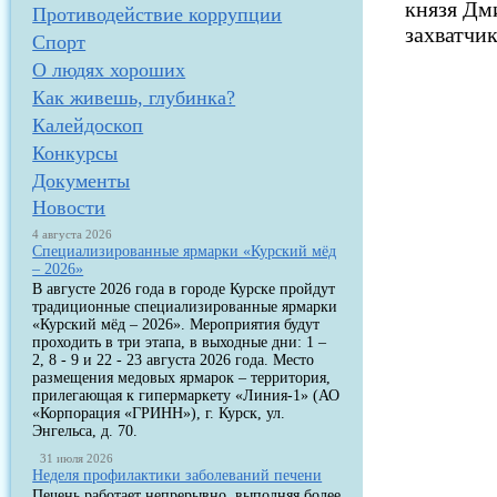
князя Дм
Противодействие коррупции
захватчи
Спорт
О людях хороших
Как живешь, глубинка?
Калейдоскоп
Конкурсы
Документы
Новости
4 августа 2026
Специализированные ярмарки «Курский мёд
– 2026»
В августе 2026 года в городе Курске пройдут
традиционные специализированные ярмарки
«Курский мёд – 2026». Мероприятия будут
проходить в три этапа, в выходные дни: 1 –
2, 8 - 9 и 22 - 23 августа 2026 года. Место
размещения медовых ярмарок – территория,
прилегающая к гипермаркету «Линия-1» (АО
«Корпорация «ГРИНН»), г. Курск, ул.
Энгельса, д. 70.
31 июля 2026
Неделя профилактики заболеваний печени
Печень работает непрерывно, выполняя более