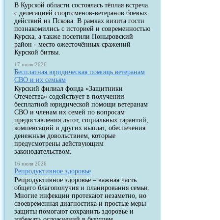
В Курской области состоялась тёплая встреча
с делегацией спортсменов-ветеранов боевых
действий из Пскова. В рамках визита гости
познакомились с историей и современностью
Курска, а также посетили Поныровский
район - место ожесточённых сражений
Курской битвы.
17 июля 2026
Бесплатная юридическая помощь ветеранам
СВО и их семьям
Курский филиал фонда «Защитники
Отечества» содействует в получении
бесплатной юридической помощи ветеранам
СВО и членам их семей по вопросам
предоставления льгот, социальных гарантий,
компенсаций и других выплат, обеспечения
денежным довольствием, которые
предусмотрены действующим
законодательством.
16 июля 2026
Репродуктивное здоровье
Репродуктивное здоровье – важная часть
общего благополучия и планирования семьи.
Многие инфекции протекают незаметно, но
своевременная диагностика и простые меры
защиты помогают сохранить здоровье и
избежать осложнений в будущем.