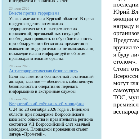
инструмента и запасных частей.
последние
23 июля 2026
Юрий Вла
Вместе против терроризма
эмоции о
Уважаемые жители Курской области! В целях
предупреждения возможных
награду 
террористических и экстремистских
организов
проявлений, чрезвычайных ситуаций
необходимо проявлять особую бдительность
Представ
при обнаружении бесхозных предметов и
вручил те
выявлении подозрительных незнакомых лиц,
я буду ли
незамедлительно информируйте об этом
правоохранительные органы.
столом».
20 июля 2026
Стоит отм
Антитеррористическая безопасность
Всеросси
Если вы заметили беспилотный летательный
аппарат, главное — обеспечить собственную
могут гл
безопасность и оперативно передать
самоупра
информацию в экстренные службы.
ТОС, мун
18 июля 2026
премиясл
Всероссийский слёт казачьей молодёжи
С 24 по 28 сентября 2026 года в Липецкой
всенародн
области при поддержке Всероссийского
казачьего общества и правительства региона
состоится VII Всероссийский слёт казачьей
молодёжи. Площадкой проведения станет
лагерь «Прометей».