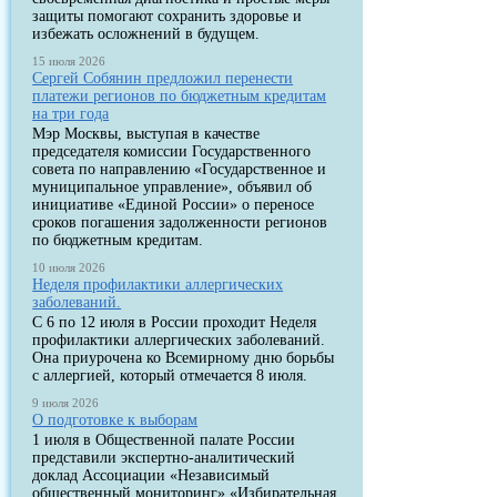
защиты помогают сохранить здоровье и
избежать осложнений в будущем.
15 июля 2026
Сергей Собянин предложил перенести
платежи регионов по бюджетным кредитам
на три года
Мэр Москвы, выступая в качестве
председателя комиссии Государственного
совета по направлению «Государственное и
муниципальное управление», объявил об
инициативе «Единой России» о переносе
сроков погашения задолженности регионов
по бюджетным кредитам.
10 июля 2026
Неделя профилактики аллергических
заболеваний.
С 6 по 12 июля в России проходит Неделя
профилактики аллергических заболеваний.
Она приурочена ко Всемирному дню борьбы
с аллергией, который отмечается 8 июля.
9 июля 2026
О подготовке к выборам
1 июля в Общественной палате России
представили экспертно-аналитический
доклад Ассоциации «Независимый
общественный мониторинг» «Избирательная