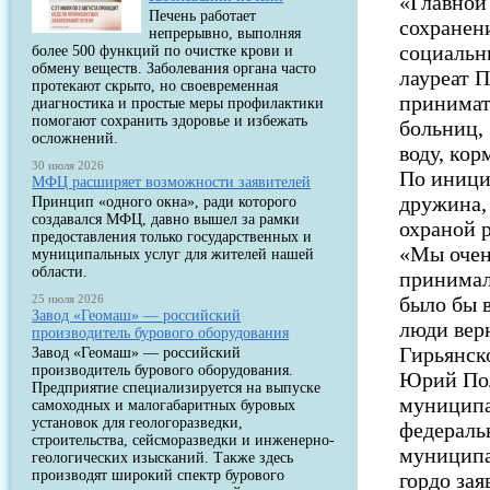
«Главной
Печень работает
сохранен
непрерывно, выполняя
социальны
более 500 функций по очистке крови и
обмену веществ. Заболевания органа часто
лауреат 
протекают скрыто, но своевременная
принимат
диагностика и простые меры профилактики
помогают сохранить здоровье и избежать
больниц,
осложнений.
воду, ко
30 июля 2026
По иници
МФЦ расширяет возможности заявителей
дружина,
Принцип «одного окна», ради которого
создавался МФЦ, давно вышел за рамки
охраной 
предоставления только государственных и
«Мы очен
муниципальных услуг для жителей нашей
области.
принимал
25 июля 2026
было бы 
Завод «Геомаш» — российский
люди верн
производитель бурового оборудования
Гирьянско
Завод «Геомаш» — российский
производитель бурового оборудования.
Юрий Пол
Предприятие специализируется на выпуске
муниципа
самоходных и малогабаритных буровых
установок для геологоразведки,
федераль
строительства, сейсморазведки и инженерно-
муниципа
геологических изысканий. Также здесь
производят широкий спектр бурового
гордо зая