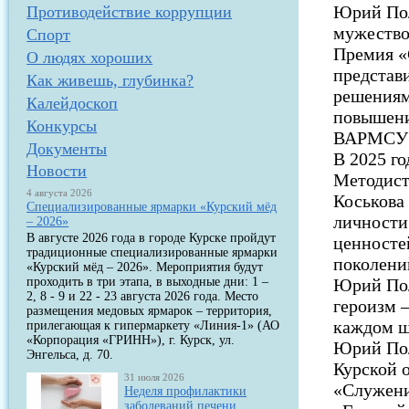
Юрий Пол
Противодействие коррупции
мужество
Спорт
Премия «
О людях хороших
представ
Как живешь, глубинка?
решениям
Калейдоскоп
повышени
Конкурсы
ВАРМСУ п
Документы
В 2025 г
Новости
Методист
4 августа 2026
Коськова
Специализированные ярмарки «Курский мёд
личности
– 2026»
В августе 2026 года в городе Курске пройдут
ценносте
традиционные специализированные ярмарки
поколений
«Курский мёд – 2026». Мероприятия будут
проходить в три этапа, в выходные дни: 1 –
Юрий Пол
2, 8 - 9 и 22 - 23 августа 2026 года. Место
героизм –
размещения медовых ярмарок – территория,
каждом ш
прилегающая к гипермаркету «Линия-1» (АО
«Корпорация «ГРИНН»), г. Курск, ул.
Юрий Пол
Энгельса, д. 70.
Курской 
31 июля 2026
«Служени
Неделя профилактики
заболеваний печени