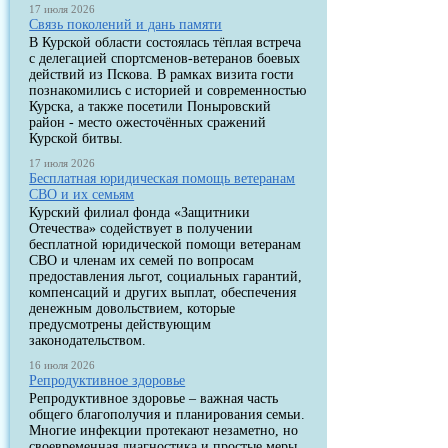
17 июля 2026
Связь поколений и дань памяти
В Курской области состоялась тёплая встреча
с делегацией спортсменов-ветеранов боевых
действий из Пскова. В рамках визита гости
познакомились с историей и современностью
Курска, а также посетили Поныровский
район - место ожесточённых сражений
Курской битвы.
17 июля 2026
Бесплатная юридическая помощь ветеранам
СВО и их семьям
Курский филиал фонда «Защитники
Отечества» содействует в получении
бесплатной юридической помощи ветеранам
СВО и членам их семей по вопросам
предоставления льгот, социальных гарантий,
компенсаций и других выплат, обеспечения
денежным довольствием, которые
предусмотрены действующим
законодательством.
16 июля 2026
Репродуктивное здоровье
Репродуктивное здоровье – важная часть
общего благополучия и планирования семьи.
Многие инфекции протекают незаметно, но
своевременная диагностика и простые меры