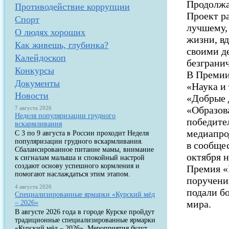
Продолжае
Противодействие коррупции
Проект р
Спорт
лучшему,
О людях хороших
жизни, в
Как живешь, глубинка?
своими д
Калейдоскоп
безграни
Конкурсы
В Премии
Документы
«Наука и 
Новости
«Добрые 
«Образов
7 августа 2026
Неделя популяризации грудного
победите
вскармливания
медиапро
С 3 по 9 августа в России проходит Неделя
популяризации грудного вскармливания.
в сообще
Сбалансированное питание мамы, внимание
октября на
к сигналам малыша и спокойный настрой
создают основу успешного кормления и
Премия «
помогают наслаждаться этим этапом.
поручени
4 августа 2026
подали бо
Специализированные ярмарки «Курский мёд
мира.
– 2026»
В августе 2026 года в городе Курске пройдут
традиционные специализированные ярмарки
«Курский мёд – 2026». Мероприятия будут