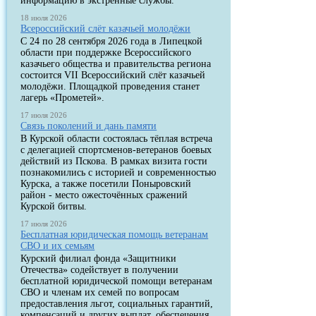
информацию в экстренные службы.
18 июля 2026
Всероссийский слёт казачьей молодёжи
С 24 по 28 сентября 2026 года в Липецкой
области при поддержке Всероссийского
казачьего общества и правительства региона
состоится VII Всероссийский слёт казачьей
молодёжи. Площадкой проведения станет
лагерь «Прометей».
17 июля 2026
Связь поколений и дань памяти
В Курской области состоялась тёплая встреча
с делегацией спортсменов-ветеранов боевых
действий из Пскова. В рамках визита гости
познакомились с историей и современностью
Курска, а также посетили Поныровский
район - место ожесточённых сражений
Курской битвы.
17 июля 2026
Бесплатная юридическая помощь ветеранам
СВО и их семьям
Курский филиал фонда «Защитники
Отечества» содействует в получении
бесплатной юридической помощи ветеранам
СВО и членам их семей по вопросам
предоставления льгот, социальных гарантий,
компенсаций и других выплат, обеспечения