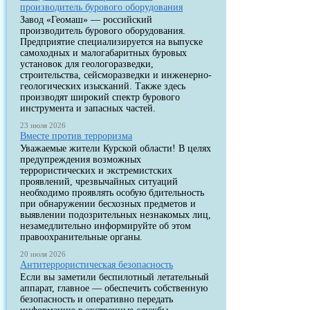
производитель бурового оборудования
Завод «Геомаш» — российский
производитель бурового оборудования.
Предприятие специализируется на выпуске
самоходных и малогабаритных буровых
установок для геологоразведки,
строительства, сейсморазведки и инженерно-
геологических изысканий. Также здесь
производят широкий спектр бурового
инструмента и запасных частей.
23 июля 2026
Вместе против терроризма
Уважаемые жители Курской области! В целях
предупреждения возможных
террористических и экстремистских
проявлений, чрезвычайных ситуаций
необходимо проявлять особую бдительность
при обнаружении бесхозных предметов и
выявлении подозрительных незнакомых лиц,
незамедлительно информируйте об этом
правоохранительные органы.
20 июля 2026
Антитеррористическая безопасность
Если вы заметили беспилотный летательный
аппарат, главное — обеспечить собственную
безопасность и оперативно передать