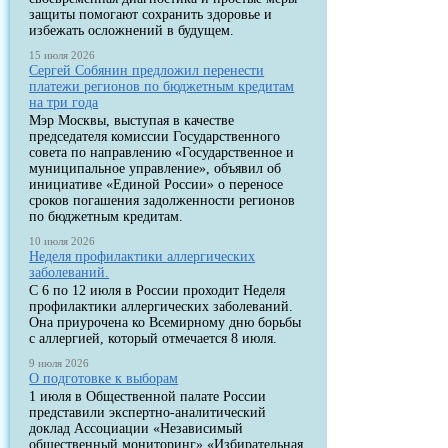
защиты помогают сохранить здоровье и
избежать осложнений в будущем.
15 июля 2026
Сергей Собянин предложил перенести
платежи регионов по бюджетным кредитам
на три года
Мэр Москвы, выступая в качестве
председателя комиссии Государственного
совета по направлению «Государственное и
муниципальное управление», объявил об
инициативе «Единой России» о переносе
сроков погашения задолженности регионов
по бюджетным кредитам.
10 июля 2026
Неделя профилактики аллергических
заболеваний.
С 6 по 12 июля в России проходит Неделя
профилактики аллергических заболеваний.
Она приурочена ко Всемирному дню борьбы
с аллергией, который отмечается 8 июля.
9 июля 2026
О подготовке к выборам
1 июля в Общественной палате России
представили экспертно-аналитический
доклад Ассоциации «Независимый
общественный мониторинг» «Избирательная