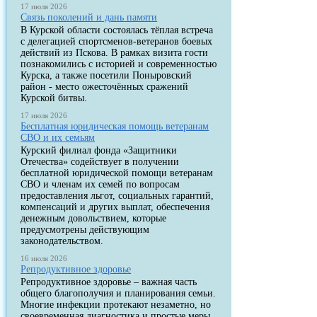
17 июля 2026
Связь поколений и дань памяти
В Курской области состоялась тёплая встреча
с делегацией спортсменов-ветеранов боевых
действий из Пскова. В рамках визита гости
познакомились с историей и современностью
Курска, а также посетили Поныровский
район - место ожесточённых сражений
Курской битвы.
17 июля 2026
Бесплатная юридическая помощь ветеранам
СВО и их семьям
Курский филиал фонда «Защитники
Отечества» содействует в получении
бесплатной юридической помощи ветеранам
СВО и членам их семей по вопросам
предоставления льгот, социальных гарантий,
компенсаций и других выплат, обеспечения
денежным довольствием, которые
предусмотрены действующим
законодательством.
16 июля 2026
Репродуктивное здоровье
Репродуктивное здоровье – важная часть
общего благополучия и планирования семьи.
Многие инфекции протекают незаметно, но
своевременная диагностика и простые меры