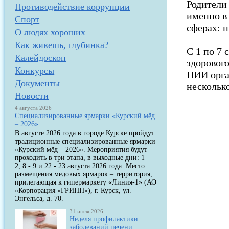
Родители 
Противодействие коррупции
именно в
Спорт
сферах: 
О людях хороших
Как живешь, глубинка?
С 1 по 7
Калейдоскоп
здоровог
Конкурсы
НИИ орга
Документы
несколько
Новости
4 августа 2026
Специализированные ярмарки «Курский мёд
– 2026»
В августе 2026 года в городе Курске пройдут
традиционные специализированные ярмарки
«Курский мёд – 2026». Мероприятия будут
проходить в три этапа, в выходные дни: 1 –
2, 8 - 9 и 22 - 23 августа 2026 года. Место
размещения медовых ярмарок – территория,
прилегающая к гипермаркету «Линия-1» (АО
«Корпорация «ГРИНН»), г. Курск, ул.
Энгельса, д. 70.
31 июля 2026
Неделя профилактики
заболеваний печени