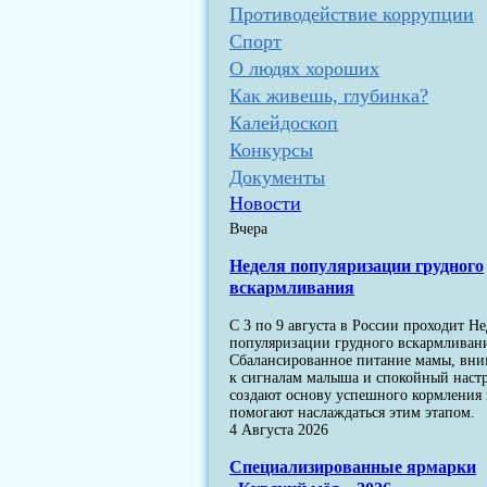
Противодействие коррупции
Спорт
О людях хороших
Как живешь, глубинка?
Калейдоскоп
Конкурсы
Документы
Новости
Вчера
Неделя популяризации грудного
вскармливания
С 3 по 9 августа в России проходит Не
популяризации грудного вскармливан
Сбалансированное питание мамы, вн
к сигналам малыша и спокойный наст
создают основу успешного кормления
помогают наслаждаться этим этапом.
4 Августа 2026
Специализированные ярмарки