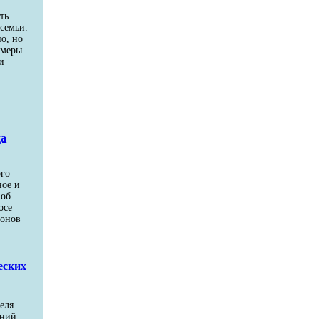
ть
семьи.
о, но
 меры
и
да
ого
ное и
 об
осе
ионов
еских
еля
аний.