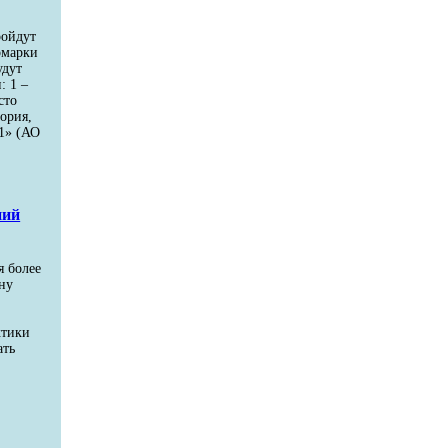
ройдут
рмарки
удут
: 1 –
сто
ория,
1» (АО
ний
я более
ну
ктики
ать