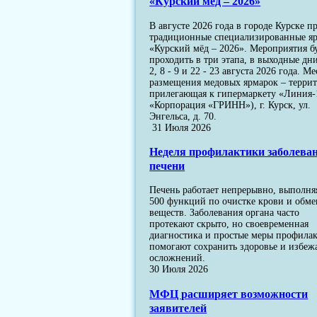
«Курский мёд – 2026»
В августе 2026 года в городе Курске п
традиционные специализированные я
«Курский мёд – 2026». Мероприятия б
проходить в три этапа, в выходные дни
2, 8 - 9 и 22 - 23 августа 2026 года. Ме
размещения медовых ярмарок – террит
прилегающая к гипермаркету «Линия-
«Корпорация «ГРИНН»), г. Курск, ул.
Энгельса, д. 70.
31 Июля 2026
Неделя профилактики заболева
печени
Печень работает непрерывно, выполня
500 функций по очистке крови и обме
веществ. Заболевания органа часто
протекают скрыто, но своевременная
диагностика и простые меры профила
помогают сохранить здоровье и избеж
осложнений.
30 Июля 2026
МФЦ расширяет возможности
заявителей