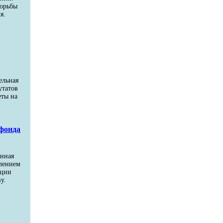
борьбы
я.
и
й
ельная
утатов
еты на
фонда
енная
влением
ации
у.