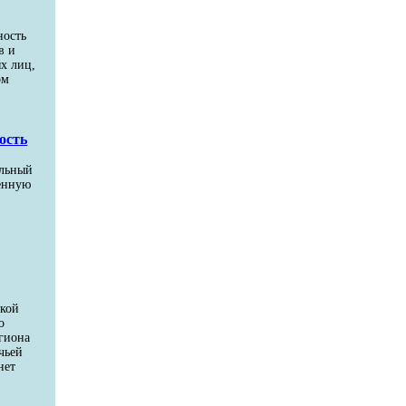
ность
в и
х лиц,
ом
ость
ельный
венную
цкой
о
егиона
чьей
нет