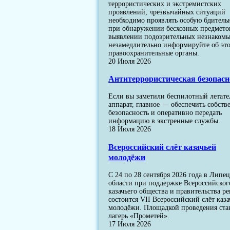
террористических и экстремистских
проявлений, чрезвычайных ситуаций
необходимо проявлять особую бдитель
при обнаружении бесхозных предмето
выявлении подозрительных незнакомы
незамедлительно информируйте об эт
правоохранительные органы.
20 Июля 2026
Антитеррористическая безопасн
Если вы заметили беспилотный летат
аппарат, главное — обеспечить собст
безопасность и оперативно передать
информацию в экстренные службы.
18 Июля 2026
Всероссийский слёт казачьей
молодёжи
С 24 по 28 сентября 2026 года в Липе
области при поддержке Всероссийског
казачьего общества и правительства р
состоится VII Всероссийский слёт каза
молодёжи. Площадкой проведения ста
лагерь «Прометей».
17 Июля 2026