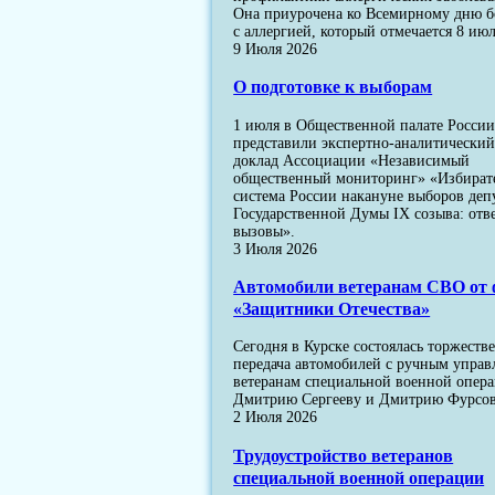
Она приурочена ко Всемирному дню 
с аллергией, который отмечается 8 июл
9 Июля 2026
О подготовке к выборам
1 июля в Общественной палате Росси
представили экспертно-аналитически
доклад Ассоциации «Независимый
общественный мониторинг» «Избират
система России накануне выборов деп
Государственной Думы IX созыва: отв
вызовы».
3 Июля 2026
Автомобили ветеранам СВО от 
«Защитники Отечества»
Сегодня в Курске состоялась торжеств
передача автомобилей с ручным упра
ветеранам специальной военной опер
Дмитрию Сергееву и Дмитрию Фурсов
2 Июля 2026
Трудоустройство ветеранов
специальной военной операции