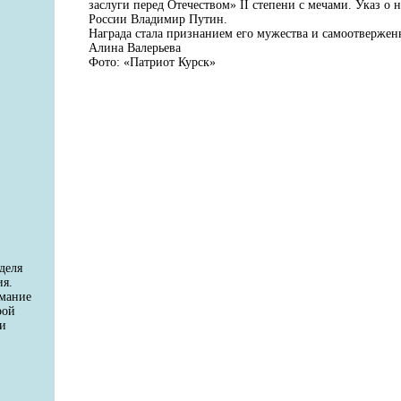
заслуги перед Отечеством» II степени с мечами. Указ о
России Владимир Путин.
Награда стала признанием его мужества и самоотвержен
Алина Валерьева
Фото: «Патриот Курск»
деля
ия.
имание
рой
 и