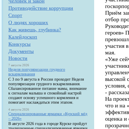
Человек и закон
госкорпо
Противодействие коррупции
Приём за
Спорт
отбор пр
О людях хороших
Руководи
Как живешь, глубинка?
героев» П
Калейдоскоп
превзошл
Конкурсы
участия 
Документы
мая.
Новости
«Уже сейч
участники
7 августа 2026
Неделя популяризации грудного
управлен
вскармливания
высокой 
С 3 по 9 августа в России проходит Неделя
популяризации грудного вскармливания.
условия, 
Сбалансированное питание мамы, внимание
- рассказ
к сигналам малыша и спокойный настрой
создают основу успешного кормления и
На проек
помогают наслаждаться этим этапом.
что и на
4 августа 2026
эффектив
Специализированные ярмарки «Курский мёд
оценка и
– 2026»
В августе 2026 года в городе Курске пройдут
прозрачн
традиционные специализированные ярмарки