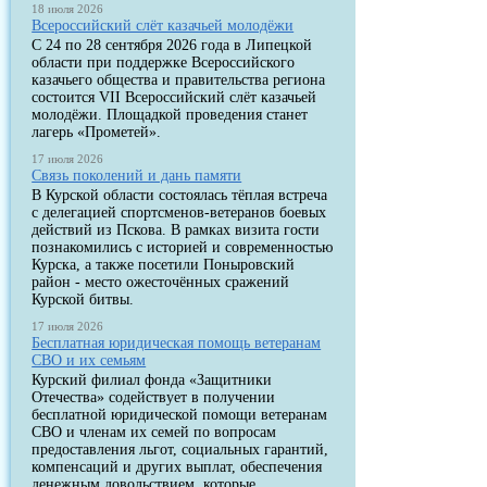
18 июля 2026
Всероссийский слёт казачьей молодёжи
С 24 по 28 сентября 2026 года в Липецкой
области при поддержке Всероссийского
казачьего общества и правительства региона
состоится VII Всероссийский слёт казачьей
молодёжи. Площадкой проведения станет
лагерь «Прометей».
17 июля 2026
Связь поколений и дань памяти
В Курской области состоялась тёплая встреча
с делегацией спортсменов-ветеранов боевых
действий из Пскова. В рамках визита гости
познакомились с историей и современностью
Курска, а также посетили Поныровский
район - место ожесточённых сражений
Курской битвы.
17 июля 2026
Бесплатная юридическая помощь ветеранам
СВО и их семьям
Курский филиал фонда «Защитники
Отечества» содействует в получении
бесплатной юридической помощи ветеранам
СВО и членам их семей по вопросам
предоставления льгот, социальных гарантий,
компенсаций и других выплат, обеспечения
денежным довольствием, которые