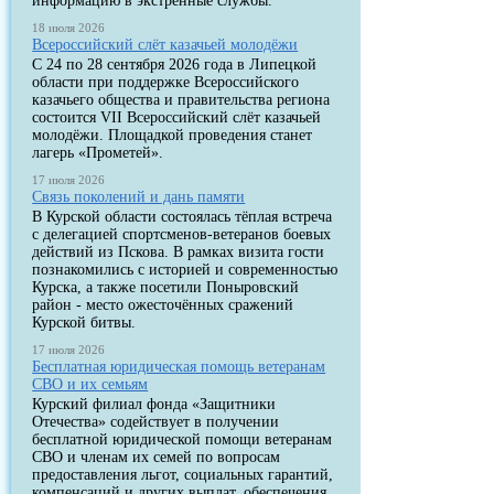
информацию в экстренные службы.
18 июля 2026
Всероссийский слёт казачьей молодёжи
С 24 по 28 сентября 2026 года в Липецкой
области при поддержке Всероссийского
казачьего общества и правительства региона
состоится VII Всероссийский слёт казачьей
молодёжи. Площадкой проведения станет
лагерь «Прометей».
17 июля 2026
Связь поколений и дань памяти
В Курской области состоялась тёплая встреча
с делегацией спортсменов-ветеранов боевых
действий из Пскова. В рамках визита гости
познакомились с историей и современностью
Курска, а также посетили Поныровский
район - место ожесточённых сражений
Курской битвы.
17 июля 2026
Бесплатная юридическая помощь ветеранам
СВО и их семьям
Курский филиал фонда «Защитники
Отечества» содействует в получении
бесплатной юридической помощи ветеранам
СВО и членам их семей по вопросам
предоставления льгот, социальных гарантий,
компенсаций и других выплат, обеспечения