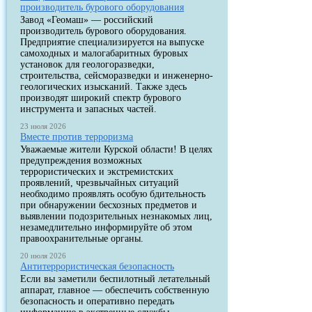
производитель бурового оборудования
Завод «Геомаш» — российский
производитель бурового оборудования.
Предприятие специализируется на выпуске
самоходных и малогабаритных буровых
установок для геологоразведки,
строительства, сейсморазведки и инженерно-
геологических изысканий. Также здесь
производят широкий спектр бурового
инструмента и запасных частей.
23 июля 2026
Вместе против терроризма
Уважаемые жители Курской области! В целях
предупреждения возможных
террористических и экстремистских
проявлений, чрезвычайных ситуаций
необходимо проявлять особую бдительность
при обнаружении бесхозных предметов и
выявлении подозрительных незнакомых лиц,
незамедлительно информируйте об этом
правоохранительные органы.
20 июля 2026
Антитеррористическая безопасность
Если вы заметили беспилотный летательный
аппарат, главное — обеспечить собственную
безопасность и оперативно передать