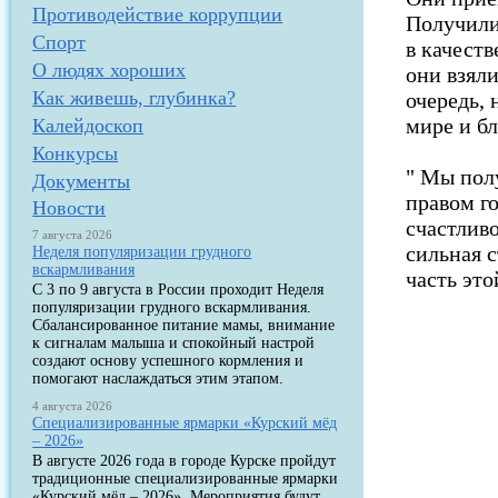
Противодействие коррупции
Получили
Спорт
в качест
О людях хороших
они взяли
Как живешь, глубинка?
очередь, 
мире и б
Калейдоскоп
Конкурсы
" Мы пол
Документы
правом го
Новости
счастлив
7 августа 2026
сильная с
Неделя популяризации грудного
вскармливания
часть эт
С 3 по 9 августа в России проходит Неделя
популяризации грудного вскармливания.
Сбалансированное питание мамы, внимание
к сигналам малыша и спокойный настрой
создают основу успешного кормления и
помогают наслаждаться этим этапом.
4 августа 2026
Специализированные ярмарки «Курский мёд
– 2026»
В августе 2026 года в городе Курске пройдут
традиционные специализированные ярмарки
«Курский мёд – 2026». Мероприятия будут