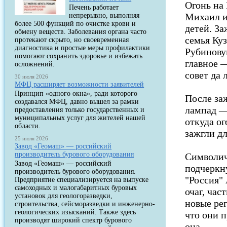
Огонь на
Печень работает
Михаил и
непрерывно, выполняя
более 500 функций по очистке крови и
детей. З
обмену веществ. Заболевания органа часто
семья Ку
протекают скрыто, но своевременная
диагностика и простые меры профилактики
Рубинову
помогают сохранить здоровье и избежать
главное —
осложнений.
совет да 
30 июля 2026
МФЦ расширяет возможности заявителей
Принцип «одного окна», ради которого
После за
создавался МФЦ, давно вышел за рамки
лампад —
предоставления только государственных и
муниципальных услуг для жителей нашей
откуда ог
области.
зажгли дл
25 июля 2026
Завод «Геомаш» — российский
производитель бурового оборудования
Символичн
Завод «Геомаш» — российский
подчеркн
производитель бурового оборудования.
"Россия"
Предприятие специализируется на выпуске
самоходных и малогабаритных буровых
очаг, час
установок для геологоразведки,
новые рег
строительства, сейсморазведки и инженерно-
геологических изысканий. Также здесь
что они п
производят широкий спектр бурового
она.