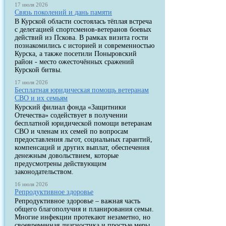
17 июля 2026
Связь поколений и дань памяти
В Курской области состоялась тёплая встреча
с делегацией спортсменов-ветеранов боевых
действий из Пскова. В рамках визита гости
познакомились с историей и современностью
Курска, а также посетили Поныровский
район - место ожесточённых сражений
Курской битвы.
17 июля 2026
Бесплатная юридическая помощь ветеранам
СВО и их семьям
Курский филиал фонда «Защитники
Отечества» содействует в получении
бесплатной юридической помощи ветеранам
СВО и членам их семей по вопросам
предоставления льгот, социальных гарантий,
компенсаций и других выплат, обеспечения
денежным довольствием, которые
предусмотрены действующим
законодательством.
16 июля 2026
Репродуктивное здоровье
Репродуктивное здоровье – важная часть
общего благополучия и планирования семьи.
Многие инфекции протекают незаметно, но
своевременная диагностика и простые меры