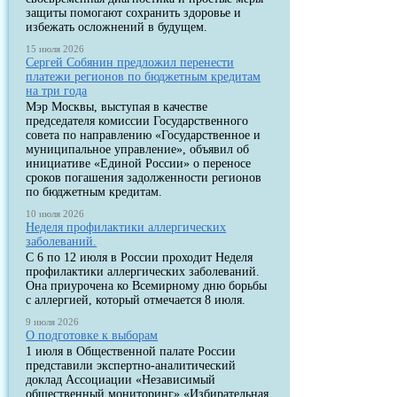
защиты помогают сохранить здоровье и
избежать осложнений в будущем.
15 июля 2026
Сергей Собянин предложил перенести
платежи регионов по бюджетным кредитам
на три года
Мэр Москвы, выступая в качестве
председателя комиссии Государственного
совета по направлению «Государственное и
муниципальное управление», объявил об
инициативе «Единой России» о переносе
сроков погашения задолженности регионов
по бюджетным кредитам.
10 июля 2026
Неделя профилактики аллергических
заболеваний.
С 6 по 12 июля в России проходит Неделя
профилактики аллергических заболеваний.
Она приурочена ко Всемирному дню борьбы
с аллергией, который отмечается 8 июля.
9 июля 2026
О подготовке к выборам
1 июля в Общественной палате России
представили экспертно-аналитический
доклад Ассоциации «Независимый
общественный мониторинг» «Избирательная