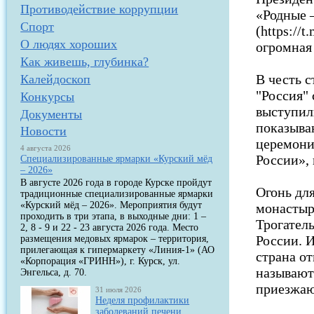
Противодействие коррупции
«Родные 
Спорт
(https://
О людях хороших
огромная 
Как живешь, глубинка?
В честь 
Калейдоскоп
"Россия"
Конкурсы
выступил
Документы
показыва
Новости
церемони
4 августа 2026
России», 
Специализированные ярмарки «Курский мёд
– 2026»
В августе 2026 года в городе Курске пройдут
Огонь дл
традиционные специализированные ярмарки
«Курский мёд – 2026». Мероприятия будут
монастыр
проходить в три этапа, в выходные дни: 1 –
Трогател
2, 8 - 9 и 22 - 23 августа 2026 года. Место
России. И
размещения медовых ярмарок – территория,
прилегающая к гипермаркету «Линия-1» (АО
страна о
«Корпорация «ГРИНН»), г. Курск, ул.
называют
Энгельса, д. 70.
приезжаю
31 июля 2026
Неделя профилактики
заболеваний печени