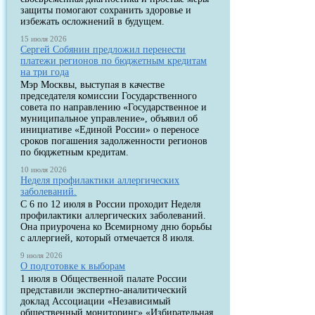
защиты помогают сохранить здоровье и
избежать осложнений в будущем.
15 июля 2026
Сергей Собянин предложил перенести
платежи регионов по бюджетным кредитам
на три года
Мэр Москвы, выступая в качестве
председателя комиссии Государственного
совета по направлению «Государственное и
муниципальное управление», объявил об
инициативе «Единой России» о переносе
сроков погашения задолженности регионов
по бюджетным кредитам.
10 июля 2026
Неделя профилактики аллергических
заболеваний.
С 6 по 12 июля в России проходит Неделя
профилактики аллергических заболеваний.
Она приурочена ко Всемирному дню борьбы
с аллергией, который отмечается 8 июля.
9 июля 2026
О подготовке к выборам
1 июля в Общественной палате России
представили экспертно-аналитический
доклад Ассоциации «Независимый
общественный мониторинг» «Избирательная