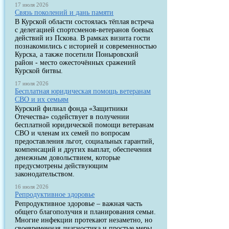
17 июля 2026
Связь поколений и дань памяти
В Курской области состоялась тёплая встреча
с делегацией спортсменов-ветеранов боевых
действий из Пскова. В рамках визита гости
познакомились с историей и современностью
Курска, а также посетили Поныровский
район - место ожесточённых сражений
Курской битвы.
17 июля 2026
Бесплатная юридическая помощь ветеранам
СВО и их семьям
Курский филиал фонда «Защитники
Отечества» содействует в получении
бесплатной юридической помощи ветеранам
СВО и членам их семей по вопросам
предоставления льгот, социальных гарантий,
компенсаций и других выплат, обеспечения
денежным довольствием, которые
предусмотрены действующим
законодательством.
16 июля 2026
Репродуктивное здоровье
Репродуктивное здоровье – важная часть
общего благополучия и планирования семьи.
Многие инфекции протекают незаметно, но
своевременная диагностика и простые меры