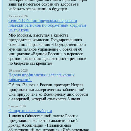
защиты помогают сохранить здоровье и
избежать осложнений в будущем.
15 июля 2026
Сергей Собянин предложил перенести
платежи регионов по бюджетным кредитам
на три года
Мэр Москвы, выступая в качестве
председателя комиссии Государственного
совета по направлению «Государственное и
муниципальное управление», объявил об
инициативе «Единой России» о переносе
сроков погашения задолженности регионов
по бюджетным кредитам.
10 июля 2026
Неделя профилактики аллергических
заболеваний.
С 6 по 12 июля в России проходит Неделя
профилактики аллергических заболеваний.
Она приурочена ко Всемирному дню борьбы
с аллергией, который отмечается 8 июля.
9 июля 2026
О подготовке к выборам
1 июля в Общественной палате России
представили экспертно-аналитический
доклад Ассоциации «Независимый
общественный мониторинг» «Избирательная