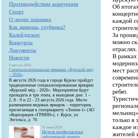
Противодействие коррупции
Об итогах
Спорт
концертн
О людях хороших
каждой с
Как живешь, глубинка?
строитель
За проше
Калейдоскоп
можно ск
Конкурсы
отраслях.
Документы
В рамках
Новости
модерниз
4 августа 2026
мест расп
Специализированные ярмарки «Курский мёд
– 2026»
современ
В августе 2026 года в городе Курске пройдут
строител
традиционные специализированные ярмарки
«Курский мёд – 2026». Мероприятия будут
ребят.
проходить в три этапа, в выходные дни: 1 –
Туристич
2, 8 - 9 и 22 - 23 августа 2026 года. Место
регионал
размещения медовых ярмарок – территория,
прилегающая к гипермаркету «Линия-1» (АО
мельниц»
«Корпорация «ГРИНН»), г. Курск, ул.
только в
Энгельса, д. 70.
каждое и
31 июля 2026
Неделя профилактики
жителей и
заболеваний печени