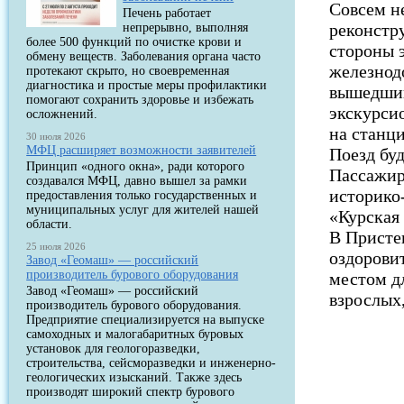
Совсем н
Печень работает
реконстр
непрерывно, выполняя
более 500 функций по очистке крови и
стороны 
обмену веществ. Заболевания органа часто
железнод
протекают скрыто, но своевременная
диагностика и простые меры профилактики
вышедший
помогают сохранить здоровье и избежать
экскурси
осложнений.
на станци
30 июля 2026
МФЦ расширяет возможности заявителей
Поезд буд
Принцип «одного окна», ради которого
Пассажир
создавался МФЦ, давно вышел за рамки
историко
предоставления только государственных и
муниципальных услуг для жителей нашей
«Курская 
области.
В Присте
25 июля 2026
оздорови
Завод «Геомаш» — российский
производитель бурового оборудования
местом дл
Завод «Геомаш» — российский
взрослых
производитель бурового оборудования.
Предприятие специализируется на выпуске
самоходных и малогабаритных буровых
установок для геологоразведки,
строительства, сейсморазведки и инженерно-
геологических изысканий. Также здесь
производят широкий спектр бурового