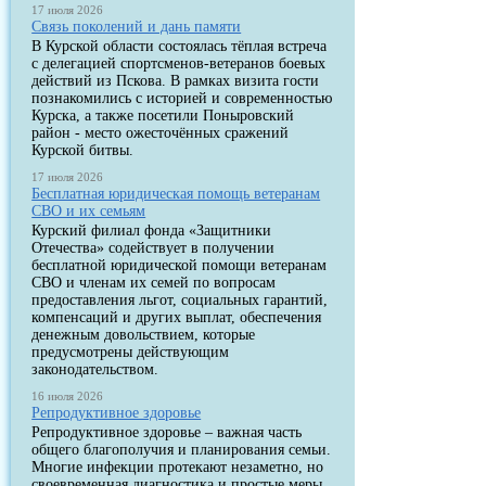
17 июля 2026
Связь поколений и дань памяти
В Курской области состоялась тёплая встреча
с делегацией спортсменов-ветеранов боевых
действий из Пскова. В рамках визита гости
познакомились с историей и современностью
Курска, а также посетили Поныровский
район - место ожесточённых сражений
Курской битвы.
17 июля 2026
Бесплатная юридическая помощь ветеранам
СВО и их семьям
Курский филиал фонда «Защитники
Отечества» содействует в получении
бесплатной юридической помощи ветеранам
СВО и членам их семей по вопросам
предоставления льгот, социальных гарантий,
компенсаций и других выплат, обеспечения
денежным довольствием, которые
предусмотрены действующим
законодательством.
16 июля 2026
Репродуктивное здоровье
Репродуктивное здоровье – важная часть
общего благополучия и планирования семьи.
Многие инфекции протекают незаметно, но
своевременная диагностика и простые меры