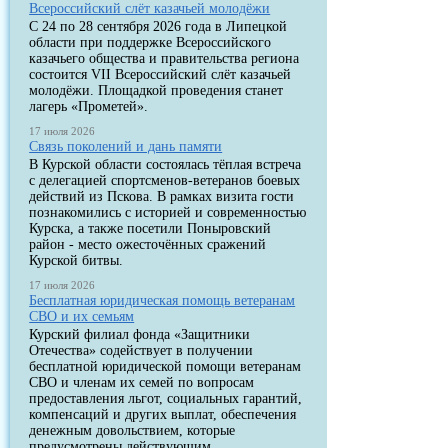
Всероссийский слёт казачьей молодёжи
С 24 по 28 сентября 2026 года в Липецкой
области при поддержке Всероссийского
казачьего общества и правительства региона
состоится VII Всероссийский слёт казачьей
молодёжи. Площадкой проведения станет
лагерь «Прометей».
17 июля 2026
Связь поколений и дань памяти
В Курской области состоялась тёплая встреча
с делегацией спортсменов-ветеранов боевых
действий из Пскова. В рамках визита гости
познакомились с историей и современностью
Курска, а также посетили Поныровский
район - место ожесточённых сражений
Курской битвы.
17 июля 2026
Бесплатная юридическая помощь ветеранам
СВО и их семьям
Курский филиал фонда «Защитники
Отечества» содействует в получении
бесплатной юридической помощи ветеранам
СВО и членам их семей по вопросам
предоставления льгот, социальных гарантий,
компенсаций и других выплат, обеспечения
денежным довольствием, которые
предусмотрены действующим