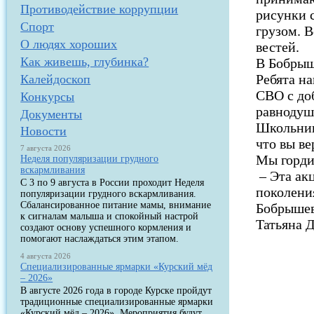
Противодействие коррупции
рисунки 
Спорт
грузом. В
О людях хороших
вестей.
Как живешь, глубинка?
В Бобрыш
Ребята н
Калейдоскоп
СВО с до
Конкурсы
равнодуш
Документы
Школьник
Новости
что вы ве
7 августа 2026
Мы горди
Неделя популяризации грудного
вскармливания
– Эта ак
С 3 по 9 августа в России проходит Неделя
поколени
популяризации грудного вскармливания.
Сбалансированное питание мамы, внимание
Бобрышев
к сигналам малыша и спокойный настрой
Татьяна 
создают основу успешного кормления и
помогают наслаждаться этим этапом.
4 августа 2026
Специализированные ярмарки «Курский мёд
– 2026»
В августе 2026 года в городе Курске пройдут
традиционные специализированные ярмарки
«Курский мёд – 2026». Мероприятия будут