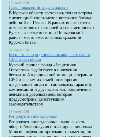
17 июля 2026
Связь поколений и дань памяти
В Курской области состоялась тёплая встреча
с делегацией спортсменов-ветеранов боевых
действий из Пскова. В рамках визита гости
познакомились с историей и современностью
Курска, а также посетили Поныровский
район - место ожесточённых сражений
Курской битвы.
17 июля 2026
Бесплатная юридическая помощь ветеранам
СВО и их семьям
Курский филиал фонда «Защитники
Отечества» содействует в получении
бесплатной юридической помощи ветеранам
СВО и членам их семей по вопросам
предоставления льгот, социальных гарантий,
компенсаций и других выплат, обеспечения
денежным довольствием, которые
предусмотрены действующим
законодательством.
16 июля 2026
Репродуктивное здоровье
Репродуктивное здоровье – важная часть
общего благополучия и планирования семьи.
Многие инфекции протекают незаметно, но
своевременная диагностика и простые меры