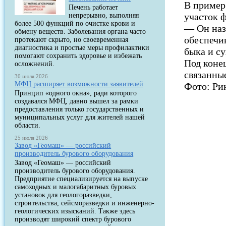
В пример
Печень работает
участок 
непрерывно, выполняя
более 500 функций по очистке крови и
— Он наз
обмену веществ. Заболевания органа часто
обеспечи
протекают скрыто, но своевременная
диагностика и простые меры профилактики
быка и с
помогают сохранить здоровье и избежать
Под конец
осложнений.
связанны
30 июля 2026
МФЦ расширяет возможности заявителей
Фото: Ри
Принцип «одного окна», ради которого
создавался МФЦ, давно вышел за рамки
предоставления только государственных и
муниципальных услуг для жителей нашей
области.
25 июля 2026
Завод «Геомаш» — российский
производитель бурового оборудования
Завод «Геомаш» — российский
производитель бурового оборудования.
Предприятие специализируется на выпуске
самоходных и малогабаритных буровых
установок для геологоразведки,
строительства, сейсморазведки и инженерно-
геологических изысканий. Также здесь
производят широкий спектр бурового