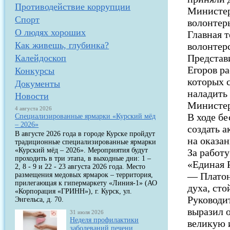
Противодействие коррупции
Министер
Спорт
волонтер
О людях хороших
Главная 
Как живешь, глубинка?
волонтер
Представ
Калейдоскоп
Егоров ра
Конкурсы
которых 
Документы
наладить
Новости
Министер
4 августа 2026
В ходе б
Специализированные ярмарки «Курский мёд
– 2026»
создать 
В августе 2026 года в городе Курске пройдут
на оказа
традиционные специализированные ярмарки
«Курский мёд – 2026». Мероприятия будут
За работ
проходить в три этапа, в выходные дни: 1 –
«Единая 
2, 8 - 9 и 22 - 23 августа 2026 года. Место
— Платону
размещения медовых ярмарок – территория,
прилегающая к гипермаркету «Линия-1» (АО
духа, сто
«Корпорация «ГРИНН»), г. Курск, ул.
Руководи
Энгельса, д. 70.
выразил 
31 июля 2026
Неделя профилактики
великую 
заболеваний печени