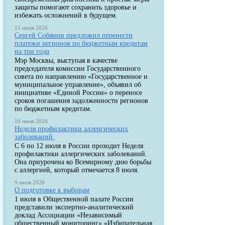
защиты помогают сохранить здоровье и
избежать осложнений в будущем.
15 июля 2026
Сергей Собянин предложил перенести
платежи регионов по бюджетным кредитам
на три года
Мэр Москвы, выступая в качестве
председателя комиссии Государственного
совета по направлению «Государственное и
муниципальное управление», объявил об
инициативе «Единой России» о переносе
сроков погашения задолженности регионов
по бюджетным кредитам.
10 июля 2026
Неделя профилактики аллергических
заболеваний.
С 6 по 12 июля в России проходит Неделя
профилактики аллергических заболеваний.
Она приурочена ко Всемирному дню борьбы
с аллергией, который отмечается 8 июля.
9 июля 2026
О подготовке к выборам
1 июля в Общественной палате России
представили экспертно-аналитический
доклад Ассоциации «Независимый
общественный мониторинг» «Избирательная