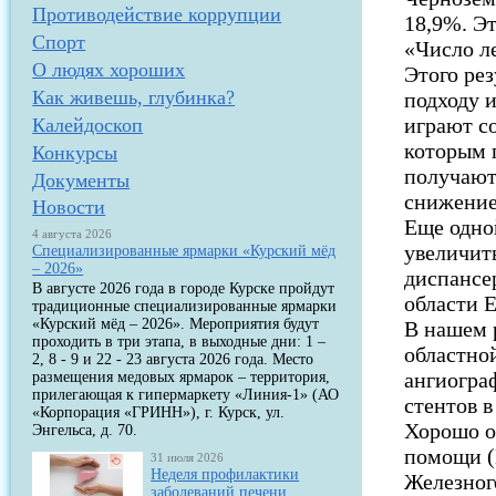
Противодействие коррупции
18,9%. Э
Спорт
«Число ле
О людях хороших
Этого рез
Как живешь, глубинка?
подходу 
играют с
Калейдоскоп
которым 
Конкурсы
получают
Документы
снижение
Новости
Еще одно
4 августа 2026
увеличит
Специализированные ярмарки «Курский мёд
– 2026»
диспансе
В августе 2026 года в городе Курске пройдут
области 
традиционные специализированные ярмарки
«Курский мёд – 2026». Мероприятия будут
В нашем р
проходить в три этапа, в выходные дни: 1 –
областно
2, 8 - 9 и 22 - 23 августа 2026 года. Место
ангиогра
размещения медовых ярмарок – территория,
прилегающая к гипермаркету «Линия-1» (АО
стентов 
«Корпорация «ГРИНН»), г. Курск, ул.
Хорошо о
Энгельса, д. 70.
помощи (
31 июля 2026
Неделя профилактики
Железног
заболеваний печени