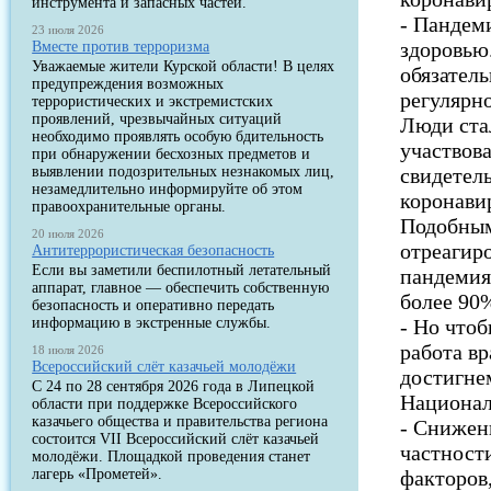
инструмента и запасных частей.
- Пандем
23 июля 2026
здоровью.
Вместе против терроризма
Уважаемые жители Курской области! В целях
обязател
предупреждения возможных
регулярн
террористических и экстремистских
проявлений, чрезвычайных ситуаций
Люди ста
необходимо проявлять особую бдительность
участвов
при обнаружении бесхозных предметов и
выявлении подозрительных незнакомых лиц,
свидетел
незамедлительно информируйте об этом
коронави
правоохранительные органы.
Подобным
20 июля 2026
отреагир
Антитеррористическая безопасность
Если вы заметили беспилотный летательный
пандемия
аппарат, главное — обеспечить собственную
более 90%
безопасность и оперативно передать
информацию в экстренные службы.
- Но что
работа вр
18 июля 2026
Всероссийский слёт казачьей молодёжи
достигне
С 24 по 28 сентября 2026 года в Липецкой
Национал
области при поддержке Всероссийского
казачьего общества и правительства региона
- Снижен
состоится VII Всероссийский слёт казачьей
частност
молодёжи. Площадкой проведения станет
лагерь «Прометей».
факторов,