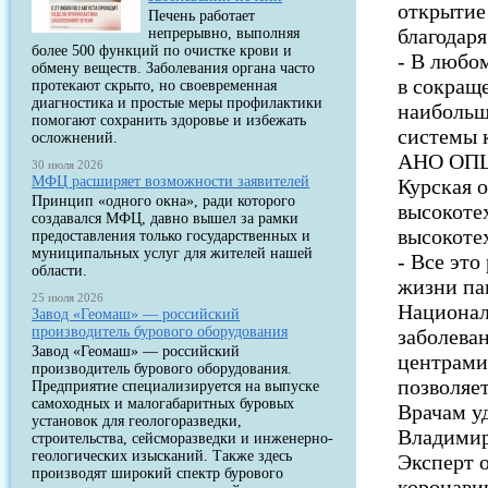
открытие
Печень работает
благодар
непрерывно, выполняя
более 500 функций по очистке крови и
- В любо
обмену веществ. Заболевания органа часто
в сокращ
протекают скрыто, но своевременная
диагностика и простые меры профилактики
наибольш
помогают сохранить здоровье и избежать
системы 
осложнений.
АНО ОПЦ 
30 июля 2026
МФЦ расширяет возможности заявителей
Курская о
Принцип «одного окна», ради которого
высокоте
создавался МФЦ, давно вышел за рамки
высокоте
предоставления только государственных и
муниципальных услуг для жителей нашей
- Все это
области.
жизни па
25 июля 2026
Национал
Завод «Геомаш» — российский
производитель бурового оборудования
заболеван
Завод «Геомаш» — российский
центрами 
производитель бурового оборудования.
позволяе
Предприятие специализируется на выпуске
самоходных и малогабаритных буровых
Врачам у
установок для геологоразведки,
Владимир
строительства, сейсморазведки и инженерно-
геологических изысканий. Также здесь
Эксперт 
производят широкий спектр бурового
коронави