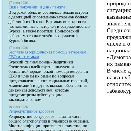
природно
17 июля 2026
Связь поколений и дань памяти
ситуацию
В Курской области состоялась тёплая встреча
вызванная
с делегацией спортсменов-ветеранов боевых
действий из Пскова. В рамках визита гости
значител
познакомились с историей и современностью
Среди со
Курска, а также посетили Поныровский
район - место ожесточённых сражений
продолжи
Курской битвы.
числе и 
17 июля 2026
национал
Бесплатная юридическая помощь ветеранам
«Демогра
СВО и их семьям
Курский филиал фонда «Защитники
их рамка
Отечества» содействует в получении
В числе 
бесплатной юридической помощи ветеранам
СВО и членам их семей по вопросам
назвал уб
предоставления льгот, социальных гарантий,
относите
компенсаций и других выплат, обеспечения
табакокур
денежным довольствием, которые
предусмотрены действующим
законодательством.
16 июля 2026
Репродуктивное здоровье
Репродуктивное здоровье – важная часть
общего благополучия и планирования семьи.
Многие инфекции протекают незаметно, но
своевременная диагностика и простые меры