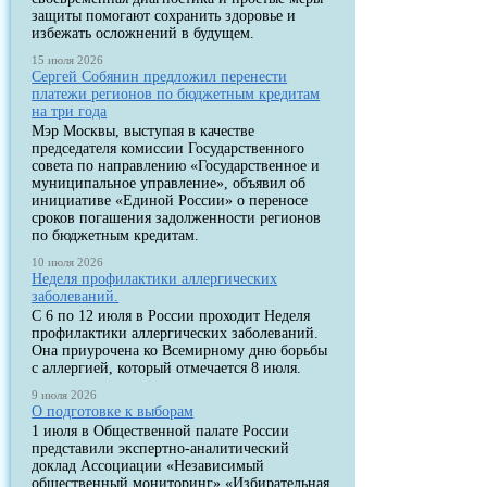
защиты помогают сохранить здоровье и
избежать осложнений в будущем.
15 июля 2026
Сергей Собянин предложил перенести
платежи регионов по бюджетным кредитам
на три года
Мэр Москвы, выступая в качестве
председателя комиссии Государственного
совета по направлению «Государственное и
муниципальное управление», объявил об
инициативе «Единой России» о переносе
сроков погашения задолженности регионов
по бюджетным кредитам.
10 июля 2026
Неделя профилактики аллергических
заболеваний.
С 6 по 12 июля в России проходит Неделя
профилактики аллергических заболеваний.
Она приурочена ко Всемирному дню борьбы
с аллергией, который отмечается 8 июля.
9 июля 2026
О подготовке к выборам
1 июля в Общественной палате России
представили экспертно-аналитический
доклад Ассоциации «Независимый
общественный мониторинг» «Избирательная