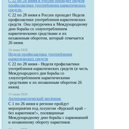
С 22 по 28 июня в России проходит Неделя
профилактики употребления наркотических
средств.
С 22 по 28 июня в России проходит Неделя
профилактики употребления наркотических
средств. Она приурочена к Международному
дню борьбы со злоупотреблением
наркотическими средствами и их
незаконным оборотом, который отмечается
26 июня.
24 июня 2026
Неделя профилактики употребления
наркотических средств
С 22 по 28 июня - Неделя профилактики
употребления наркотических средств (в честь
Международного дня борьбы со
злоупотреблением наркотическими
средствами и их незаконным оборотом 26
июня).
15 июня 2026
Антинаркотический месячник
С 1 по 26 июня в регионе пройдут
мероприятия под лозунгом «Курский край –
без наркотиков!», посвященные
Международному дню борьбы с наркоманией
и незаконному обороту наркотиков.