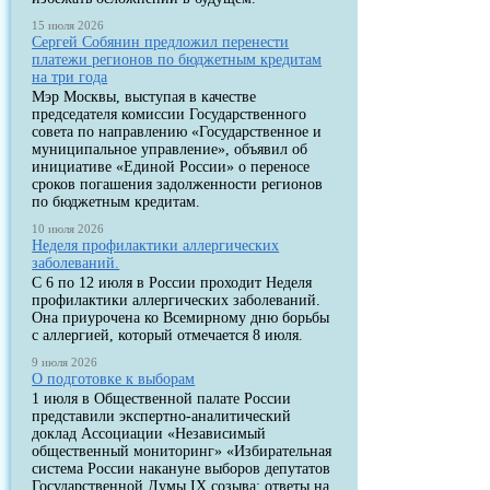
15 июля 2026
Сергей Собянин предложил перенести
платежи регионов по бюджетным кредитам
на три года
Мэр Москвы, выступая в качестве
председателя комиссии Государственного
совета по направлению «Государственное и
муниципальное управление», объявил об
инициативе «Единой России» о переносе
сроков погашения задолженности регионов
по бюджетным кредитам.
10 июля 2026
Неделя профилактики аллергических
заболеваний.
С 6 по 12 июля в России проходит Неделя
профилактики аллергических заболеваний.
Она приурочена ко Всемирному дню борьбы
с аллергией, который отмечается 8 июля.
9 июля 2026
О подготовке к выборам
1 июля в Общественной палате России
представили экспертно-аналитический
доклад Ассоциации «Независимый
общественный мониторинг» «Избирательная
система России накануне выборов депутатов
Государственной Думы IX созыва: ответы на