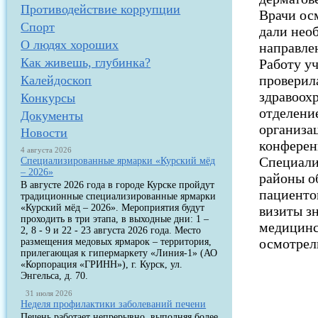
Противодействие коррупции
Врачи ос
Спорт
дали нео
О людях хороших
направле
Как живешь, глубинка?
Работу у
проверил
Калейдоскоп
здравоох
Конкурсы
отделени
Документы
организа
Новости
конферен
4 августа 2026
Специали
Специализированные ярмарки «Курский мёд
– 2026»
районы о
В августе 2026 года в городе Курске пройдут
пациентов
традиционные специализированные ярмарки
«Курский мёд – 2026». Мероприятия будут
визиты з
проходить в три этапа, в выходные дни: 1 –
медицинс
2, 8 - 9 и 22 - 23 августа 2026 года. Место
осмотрел
размещения медовых ярмарок – территория,
прилегающая к гипермаркету «Линия-1» (АО
«Корпорация «ГРИНН»), г. Курск, ул.
Энгельса, д. 70.
31 июля 2026
Неделя профилактики заболеваний печени
Печень работает непрерывно, выполняя более