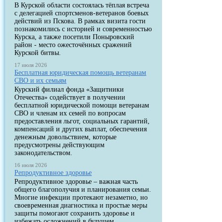
В Курской области состоялась тёплая встреча
с делегацией спортсменов-ветеранов боевых
действий из Пскова. В рамках визита гости
познакомились с историей и современностью
Курска, а также посетили Поныровский
район - место ожесточённых сражений
Курской битвы.
17 июля 2026
Бесплатная юридическая помощь ветеранам
СВО и их семьям
Курский филиал фонда «Защитники
Отечества» содействует в получении
бесплатной юридической помощи ветеранам
СВО и членам их семей по вопросам
предоставления льгот, социальных гарантий,
компенсаций и других выплат, обеспечения
денежным довольствием, которые
предусмотрены действующим
законодательством.
16 июля 2026
Репродуктивное здоровье
Репродуктивное здоровье – важная часть
общего благополучия и планирования семьи.
Многие инфекции протекают незаметно, но
своевременная диагностика и простые меры
защиты помогают сохранить здоровье и
избежать осложнений в будущем.