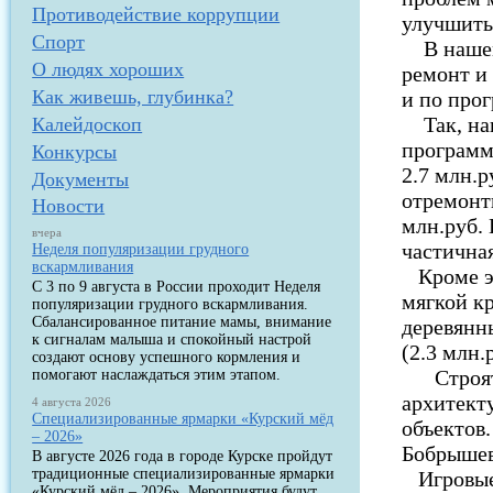
Противодействие коррупции
улучшить 
Спорт
В нашем 
О людях хороших
ремонт и
Как живешь, глубинка?
и по про
Так, нап
Калейдоскоп
программ
Конкурсы
2.7 млн.р
Документы
отремонт
Новости
млн.руб.
вчера
частична
Неделя популяризации грудного
вскармливания
Кроме эт
С 3 по 9 августа в России проходит Неделя
мягкой кр
популяризации грудного вскармливания.
Сбалансированное питание мамы, внимание
деревянн
к сигналам малыша и спокойный настрой
(2.3 млн.
создают основу успешного кормления и
Строятся
помогают наслаждаться этим этапом.
архитект
4 августа 2026
Специализированные ярмарки «Курский мёд
объектов.
– 2026»
Бобрышев
В августе 2026 года в городе Курске пройдут
традиционные специализированные ярмарки
Игровые 
«Курский мёд – 2026». Мероприятия будут