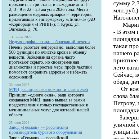
сумму 2,3
проходить в три этапа, в выходные дни: 1 –
млн.руб.)
2, 8 - 9 и 22 - 23 августа 2026 года. Место
размещения медовых ярмарок – территория,
Нагольнен
прилегающая к гипермаркету «Линия-1» (АО
Марина К
«Корпорация «ГРИНН»), г. Курск, ул.
Энгельса, д. 70.
- В этом 
31 июля 2026
площадка
Неделя профилактики заболеваний печени
такая пр
Печень работает непрерывно, выполняя более
нашего ра
500 функций по очистке крови и обмену
веществ. Заболевания органа часто
приятнее 
протекают скрыто, но своевременная
лето ват
диагностика и простые меры профилактики
помогают сохранить здоровье и избежать
Сейчас, к
осложнений.
обеда, де
30 июля 2026
От всех 
МФЦ расширяет возможности заявителей
слова бл
Принцип «одного окна», ради которого
создавался МФЦ, давно вышел за рамки
Петрову, 
предоставления только государственных и
площадки
муниципальных услуг для жителей нашей
области.
Завершен
25 июля 2026
уличной 
Завод «Геомаш» — российский
улицы Ле
производитель бурового оборудования
села Кото
Завод «Геомаш» — российский