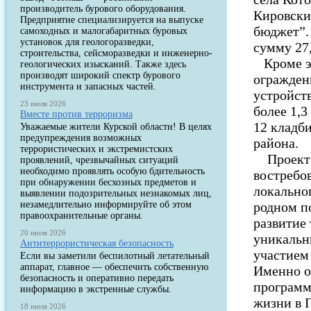
производитель бурового оборудования.
Кировски
Предприятие специализируется на выпуске
бюджет”.
самоходных и малогабаритных буровых
установок для геологоразведки,
сумму 27,
строительства, сейсморазведки и инженерно-
Кроме эт
геологических изысканий. Также здесь
производят широкий спектр бурового
огражден
инструмента и запасных частей.
устройст
23 июля 2026
более 1,
Вместе против терроризма
12 кладб
Уважаемые жители Курской области! В целях
предупреждения возможных
района.
террористических и экстремистских
Проект Н
проявлений, чрезвычайных ситуаций
необходимо проявлять особую бдительность
востребо
при обнаружении бесхозных предметов и
локально
выявлении подозрительных незнакомых лиц,
незамедлительно информируйте об этом
родном по
правоохранительные органы.
развитие
20 июля 2026
уникальн
Антитеррористическая безопасность
участием
Если вы заметили беспилотный летательный
аппарат, главное — обеспечить собственную
Именно о
безопасность и оперативно передать
программ
информацию в экстренные службы.
жизни в 
18 июля 2026