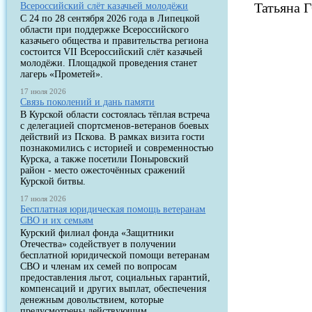
Татьяна
Всероссийский слёт казачьей молодёжи
С 24 по 28 сентября 2026 года в Липецкой
области при поддержке Всероссийского
казачьего общества и правительства региона
состоится VII Всероссийский слёт казачьей
молодёжи. Площадкой проведения станет
лагерь «Прометей».
17 июля 2026
Связь поколений и дань памяти
В Курской области состоялась тёплая встреча
с делегацией спортсменов-ветеранов боевых
действий из Пскова. В рамках визита гости
познакомились с историей и современностью
Курска, а также посетили Поныровский
район - место ожесточённых сражений
Курской битвы.
17 июля 2026
Бесплатная юридическая помощь ветеранам
СВО и их семьям
Курский филиал фонда «Защитники
Отечества» содействует в получении
бесплатной юридической помощи ветеранам
СВО и членам их семей по вопросам
предоставления льгот, социальных гарантий,
компенсаций и других выплат, обеспечения
денежным довольствием, которые
предусмотрены действующим