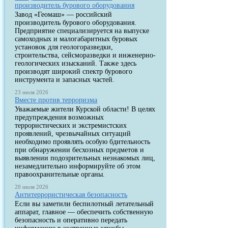
производитель бурового оборудования
Завод «Геомаш» — российский
производитель бурового оборудования.
Предприятие специализируется на выпуске
самоходных и малогабаритных буровых
установок для геологоразведки,
строительства, сейсморазведки и инженерно-
геологических изысканий. Также здесь
производят широкий спектр бурового
инструмента и запасных частей.
23 июля 2026
Вместе против терроризма
Уважаемые жители Курской области! В целях
предупреждения возможных
террористических и экстремистских
проявлений, чрезвычайных ситуаций
необходимо проявлять особую бдительность
при обнаружении бесхозных предметов и
выявлении подозрительных незнакомых лиц,
незамедлительно информируйте об этом
правоохранительные органы.
20 июля 2026
Антитеррористическая безопасность
Если вы заметили беспилотный летательный
аппарат, главное — обеспечить собственную
безопасность и оперативно передать