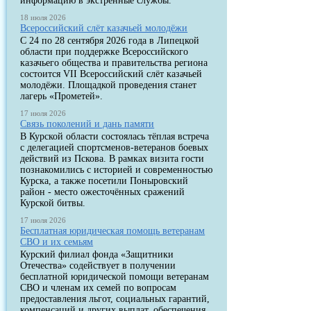
информацию в экстренные службы.
18 июля 2026
Всероссийский слёт казачьей молодёжи
С 24 по 28 сентября 2026 года в Липецкой
области при поддержке Всероссийского
казачьего общества и правительства региона
состоится VII Всероссийский слёт казачьей
молодёжи. Площадкой проведения станет
лагерь «Прометей».
17 июля 2026
Связь поколений и дань памяти
В Курской области состоялась тёплая встреча
с делегацией спортсменов-ветеранов боевых
действий из Пскова. В рамках визита гости
познакомились с историей и современностью
Курска, а также посетили Поныровский
район - место ожесточённых сражений
Курской битвы.
17 июля 2026
Бесплатная юридическая помощь ветеранам
СВО и их семьям
Курский филиал фонда «Защитники
Отечества» содействует в получении
бесплатной юридической помощи ветеранам
СВО и членам их семей по вопросам
предоставления льгот, социальных гарантий,
компенсаций и других выплат, обеспечения