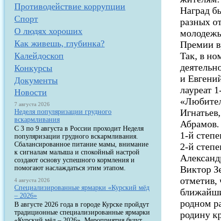
Противодействие коррупции
Наград б
Спорт
разных о
О людях хороших
молодежь 
Как живешь, глубинка?
Премии в
Так, в н
Калейдоскоп
деятельн
Конкурсы
и Евгени
Документы
лауреат 
Новости
«Любител
7 августа 2026
Игнатьев,
Неделя популяризации грудного
вскармливания
Абрамов.
С 3 по 9 августа в России проходит Неделя
1-й степе
популяризации грудного вскармливания.
Сбалансированное питание мамы, внимание
2-й степе
к сигналам малыша и спокойный настрой
Александ
создают основу успешного кормления и
Виктор З
помогают наслаждаться этим этапом.
отметив, 
4 августа 2026
Специализированные ярмарки «Курский мёд
ближайши
– 2026»
родном р
В августе 2026 года в городе Курске пройдут
традиционные специализированные ярмарки
родину к
«Курский мёд – 2026». Мероприятия будут