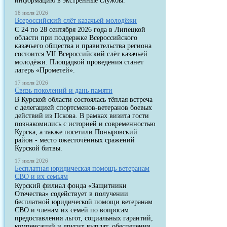
информацию в экстренные службы.
18 июля 2026
Всероссийский слёт казачьей молодёжи
С 24 по 28 сентября 2026 года в Липецкой
области при поддержке Всероссийского
казачьего общества и правительства региона
состоится VII Всероссийский слёт казачьей
молодёжи. Площадкой проведения станет
лагерь «Прометей».
17 июля 2026
Связь поколений и дань памяти
В Курской области состоялась тёплая встреча
с делегацией спортсменов-ветеранов боевых
действий из Пскова. В рамках визита гости
познакомились с историей и современностью
Курска, а также посетили Поныровский
район - место ожесточённых сражений
Курской битвы.
17 июля 2026
Бесплатная юридическая помощь ветеранам
СВО и их семьям
Курский филиал фонда «Защитники
Отечества» содействует в получении
бесплатной юридической помощи ветеранам
СВО и членам их семей по вопросам
предоставления льгот, социальных гарантий,
компенсаций и других выплат, обеспечения