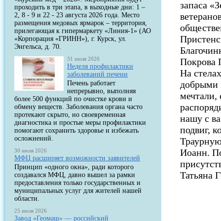
запаса «
проходить в три этапа, в выходные дни: 1 –
ветеранов
2, 8 - 9 и 22 - 23 августа 2026 года. Место
размещения медовых ярмарок – территория,
обществе
прилегающая к гипермаркету «Линия-1» (АО
Пристенс
«Корпорация «ГРИНН»), г. Курск, ул.
Энгельса, д. 70.
Благочин
31 июля 2026
Покрова 
Неделя профилактики
На стелах
заболеваний печени
добрыми г
Печень работает
непрерывно, выполняя
мечтали,
более 500 функций по очистке крови и
распоряд
обмену веществ. Заболевания органа часто
протекают скрыто, но своевременная
нашу с в
диагностика и простые меры профилактики
подвиг, 
помогают сохранить здоровье и избежать
осложнений.
Траурную
Иоанн. П
30 июля 2026
МФЦ расширяет возможности заявителей
присутст
Принцип «одного окна», ради которого
Татьяна
создавался МФЦ, давно вышел за рамки
предоставления только государственных и
муниципальных услуг для жителей нашей
области.
25 июля 2026
Завод «Геомаш» — российский