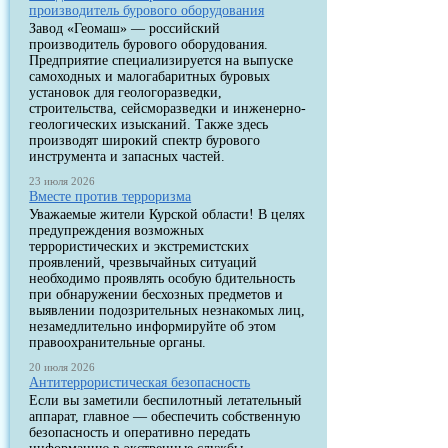
производитель бурового оборудования
Завод «Геомаш» — российский
производитель бурового оборудования.
Предприятие специализируется на выпуске
самоходных и малогабаритных буровых
установок для геологоразведки,
строительства, сейсморазведки и инженерно-
геологических изысканий. Также здесь
производят широкий спектр бурового
инструмента и запасных частей.
23 июля 2026
Вместе против терроризма
Уважаемые жители Курской области! В целях
предупреждения возможных
террористических и экстремистских
проявлений, чрезвычайных ситуаций
необходимо проявлять особую бдительность
при обнаружении бесхозных предметов и
выявлении подозрительных незнакомых лиц,
незамедлительно информируйте об этом
правоохранительные органы.
20 июля 2026
Антитеррористическая безопасность
Если вы заметили беспилотный летательный
аппарат, главное — обеспечить собственную
безопасность и оперативно передать