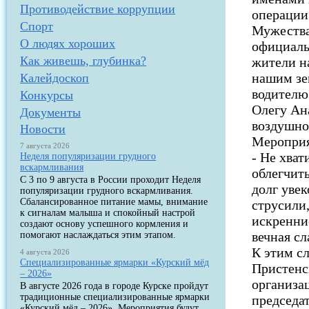
Противодействие коррупции
операции
Спорт
Мужества
О людях хороших
официаль
Как живешь, глубинка?
жители н
нашим зе
Калейдоскоп
водителю
Конкурсы
Олегу Ан
Документы
воздушно
Новости
Мероприя
7 августа 2026
- Не хват
Неделя популяризации грудного
вскармливания
облегчить
С 3 по 9 августа в России проходит Неделя
долг уве
популяризации грудного вскармливания.
Сбалансированное питание мамы, внимание
струсили
к сигналам малыша и спокойный настрой
искренни
создают основу успешного кормления и
вечная сл
помогают наслаждаться этим этапом.
К этим с
4 августа 2026
Специализированные ярмарки «Курский мёд
Пристенс
– 2026»
организа
В августе 2026 года в городе Курске пройдут
традиционные специализированные ярмарки
председа
«Курский мёд – 2026». Мероприятия будут