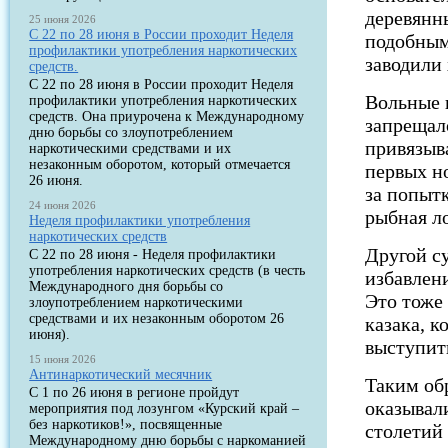
деревянн
25 июня 2026
С 22 по 28 июня в России проходит Неделя
подобным
профилактики употребления наркотических
заводили
средств.
С 22 по 28 июня в России проходит Неделя
Вольные к
профилактики употребления наркотических
средств. Она приурочена к Международному
запрещало
дню борьбы со злоупотреблением
привязыв
наркотическими средствами и их
незаконным оборотом, который отмечается
первых н
26 июня.
за попытк
24 июня 2026
рыбная ло
Неделя профилактики употребления
наркотических средств
Другой с
С 22 по 28 июня - Неделя профилактики
употребления наркотических средств (в честь
избавлени
Международного дня борьбы со
Это тоже 
злоупотреблением наркотическими
средствами и их незаконным оборотом 26
казака, 
июня).
выступить
15 июня 2026
Антинаркотический месячник
Таким об
С 1 по 26 июня в регионе пройдут
оказывал
мероприятия под лозунгом «Курский край –
без наркотиков!», посвященные
столетий 
Международному дню борьбы с наркоманией