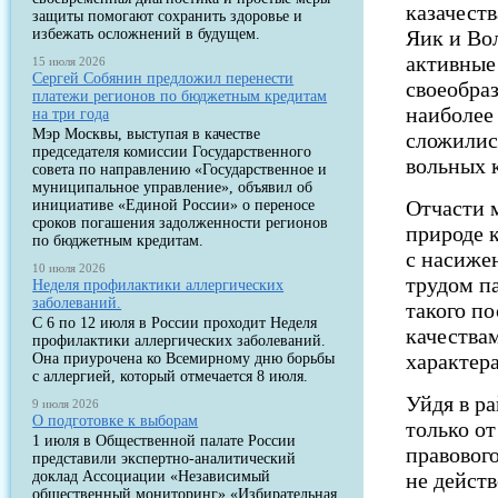
казачеств
защиты помогают сохранить здоровье и
избежать осложнений в будущем.
Яик и Во
активные
15 июля 2026
Сергей Собянин предложил перенести
своеобраз
платежи регионов по бюджетным кредитам
наиболее
на три года
Мэр Москвы, выступая в качестве
сложилис
председателя комиссии Государственного
вольных 
совета по направлению «Государственное и
муниципальное управление», объявил об
Отчасти м
инициативе «Единой России» о переносе
сроков погашения задолженности регионов
природе 
по бюджетным кредитам.
с насиже
10 июля 2026
трудом п
Неделя профилактики аллергических
заболеваний.
такого п
С 6 по 12 июля в России проходит Неделя
качества
профилактики аллергических заболеваний.
характера
Она приурочена ко Всемирному дню борьбы
с аллергией, который отмечается 8 июля.
Уйдя в р
9 июля 2026
О подготовке к выборам
только о
1 июля в Общественной палате России
правового
представили экспертно-аналитический
доклад Ассоциации «Независимый
не действ
общественный мониторинг» «Избирательная