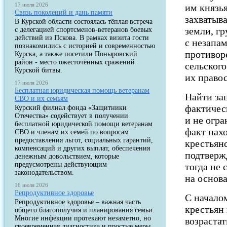
17 июля 2026
им князь
Связь поколений и дань памяти
захватыв
В Курской области состоялась тёплая встреча
земли, г
с делегацией спортсменов-ветеранов боевых
действий из Пскова. В рамках визита гости
с незапа
познакомились с историей и современностью
противор
Курска, а также посетили Поныровский
район - место ожесточённых сражений
сельского
Курской битвы.
их право
17 июля 2026
Бесплатная юридическая помощь ветеранам
Найти за
СВО и их семьям
фактичес
Курский филиал фонда «Защитники
Отечества» содействует в получении
и не огр
бесплатной юридической помощи ветеранам
факт нах
СВО и членам их семей по вопросам
предоставления льгот, социальных гарантий,
крестьян
компенсаций и других выплат, обеспечения
подтверж
денежным довольствием, которые
предусмотрены действующим
тогда не
законодательством.
на основа
16 июля 2026
Репродуктивное здоровье
С начало
Репродуктивное здоровье – важная часть
крестьян
общего благополучия и планирования семьи.
Многие инфекции протекают незаметно, но
возраста
своевременная диагностика и простые меры