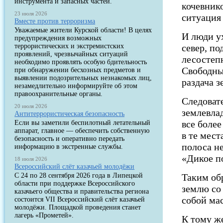
инструмента и запасных частей.
кочевнико
23 июля 2026
ситуация
Вместе против терроризма
Уважаемые жители Курской области! В целях
И люди у
предупреждения возможных
террористических и экстремистских
север, по
проявлений, чрезвычайных ситуаций
лесостеп
необходимо проявлять особую бдительность
Свободны
при обнаружении бесхозных предметов и
выявлении подозрительных незнакомых лиц,
раздача 
незамедлительно информируйте об этом
правоохранительные органы.
Следовате
20 июля 2026
землевла
Антитеррористическая безопасность
все более
Если вы заметили беспилотный летательный
аппарат, главное — обеспечить собственную
в те мест
безопасность и оперативно передать
полоса не
информацию в экстренные службы.
«Дикое п
18 июля 2026
Всероссийский слёт казачьей молодёжи
С 24 по 28 сентября 2026 года в Липецкой
Таким об
области при поддержке Всероссийского
землю со
казачьего общества и правительства региона
собой ма
состоится VII Всероссийский слёт казачьей
молодёжи. Площадкой проведения станет
лагерь «Прометей».
К тому ж