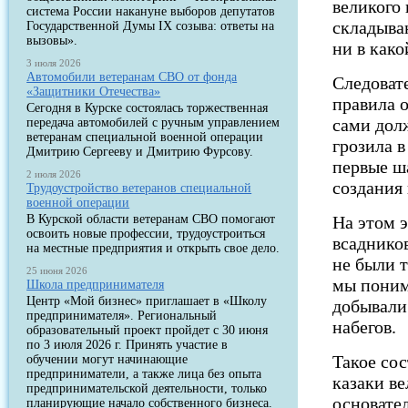
великого
система России накануне выборов депутатов
складыва
Государственной Думы IX созыва: ответы на
вызовы».
ни в как
3 июля 2026
Автомобили ветеранам СВО от фонда
Следоват
«Защитники Отечества»
правила 
Сегодня в Курске состоялась торжественная
сами дол
передача автомобилей с ручным управлением
ветеранам специальной военной операции
грозила 
Дмитрию Сергееву и Дмитрию Фурсову.
первые ш
2 июля 2026
создания
Трудоустройство ветеранов специальной
военной операции
В Курской области ветеранам СВО помогают
На этом 
освоить новые профессии, трудоустроиться
всадников
на местные предприятия и открыть свое дело.
не были 
25 июня 2026
мы поним
Школа предпринимателя
Центр «Мой бизнес» приглашает в «Школу
добывали
предпринимателя». Региональный
набегов.
образовательный проект пройдет с 30 июня
по 3 июля 2026 г. Принять участие в
Такое со
обучении могут начинающие
предприниматели, а также лица без опыта
казаки ве
предпринимательской деятельности, только
основате
планирующие начало собственного бизнеса.