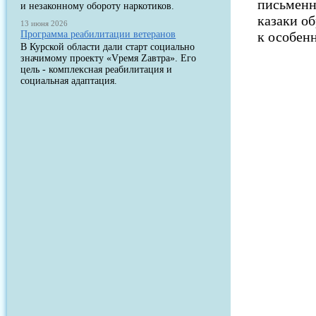
письменн
и незаконному обороту наркотиков.
казаки о
13 июня 2026
Программа реабилитации ветеранов
к особен
В Курской области дали старт социально
значимому проекту «Vремя Zавтра». Его
цель - комплексная реабилитация и
социальная адаптация.