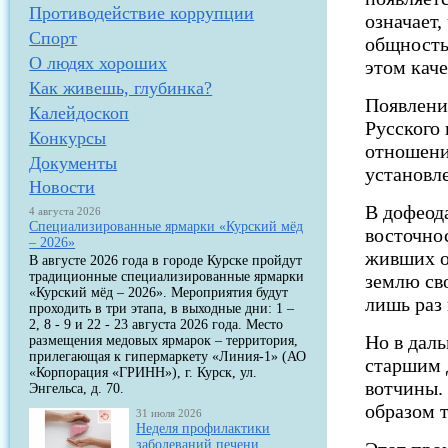
Противодействие коррупции
означает,
Спорт
общность
О людях хороших
этом каче
Как живешь, глубинка?
Появлени
Калейдоскоп
Русского 
Конкурсы
отношени
Документы
установл
Новости
В дофеод
4 августа 2026
Специализированные ярмарки «Курский мёд
восточно
– 2026»
живших о
В августе 2026 года в городе Курске пройдут
традиционные специализированные ярмарки
землю св
«Курский мёд – 2026». Мероприятия будут
лишь раз 
проходить в три этапа, в выходные дни: 1 –
2, 8 - 9 и 22 - 23 августа 2026 года. Место
Но в даль
размещения медовых ярмарок – территория,
прилегающая к гипермаркету «Линия-1» (АО
старшим 
«Корпорация «ГРИНН»), г. Курск, ул.
вотчины.
Энгельса, д. 70.
образом 
31 июля 2026
Неделя профилактики
заболеваний печени