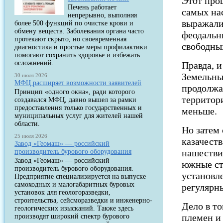
Этот про
Печень работает
самых на
непрерывно, выполняя
выражали
более 500 функций по очистке крови и
обмену веществ. Заболевания органа часто
феодальн
протекают скрыто, но своевременная
свободны
диагностика и простые меры профилактики
помогают сохранить здоровье и избежать
осложнений.
Правда, и
Земельны
30 июля 2026
МФЦ расширяет возможности заявителей
продолжа
Принцип «одного окна», ради которого
территор
создавался МФЦ, давно вышел за рамки
предоставления только государственных и
меньше.
муниципальных услуг для жителей нашей
области.
Но затем 
25 июля 2026
казачеств
Завод «Геомаш» — российский
нашестви
производитель бурового оборудования
Завод «Геомаш» — российский
южные ст
производитель бурового оборудования.
установл
Предприятие специализируется на выпуске
самоходных и малогабаритных буровых
регулярн
установок для геологоразведки,
строительства, сейсморазведки и инженерно-
Дело в то
геологических изысканий. Также здесь
племен и
производят широкий спектр бурового