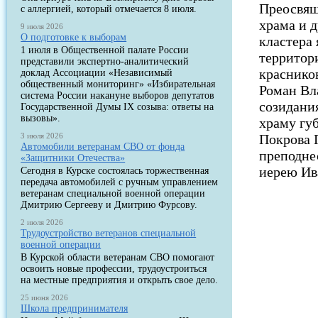
Преосвящ
с аллергией, который отмечается 8 июля.
храма и 
9 июля 2026
О подготовке к выборам
кластера
1 июля в Общественной палате России
территор
представили экспертно-аналитический
краснико
доклад Ассоциации «Независимый
общественный мониторинг» «Избирательная
Роман Вл
система России накануне выборов депутатов
созидани
Государственной Думы IX созыва: ответы на
вызовы».
храму гу
3 июля 2026
Покрова 
Автомобили ветеранам СВО от фонда
преподне
«Защитники Отечества»
иерею Ив
Сегодня в Курске состоялась торжественная
передача автомобилей с ручным управлением
ветеранам специальной военной операции
Дмитрию Сергееву и Дмитрию Фурсову.
2 июля 2026
Трудоустройство ветеранов специальной
военной операции
В Курской области ветеранам СВО помогают
освоить новые профессии, трудоустроиться
на местные предприятия и открыть свое дело.
25 июня 2026
Школа предпринимателя