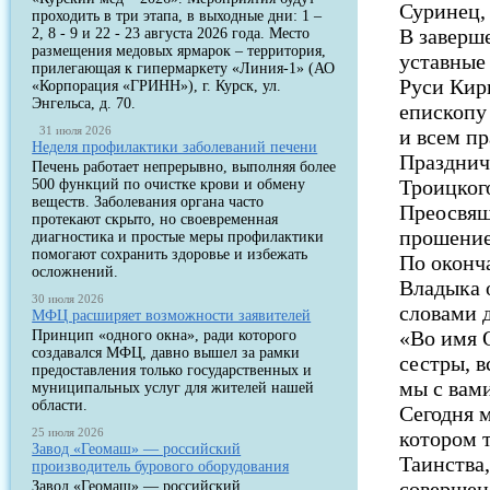
Суринец,
проходить в три этапа, в выходные дни: 1 –
В заверш
2, 8 - 9 и 22 - 23 августа 2026 года. Место
размещения медовых ярмарок – территория,
уставные
прилегающая к гипермаркету «Линия-1» (АО
Руси Кир
«Корпорация «ГРИНН»), г. Курск, ул.
Энгельса, д. 70.
епископу
31 июля 2026
и всем п
Неделя профилактики заболеваний печени
Празднич
Печень работает непрерывно, выполняя более
Троицког
500 функций по очистке крови и обмену
веществ. Заболевания органа часто
Преосвящ
протекают скрыто, но своевременная
прошение
диагностика и простые меры профилактики
помогают сохранить здоровье и избежать
По оконч
осложнений.
Владыка 
30 июля 2026
словами 
МФЦ расширяет возможности заявителей
«Во имя 
Принцип «одного окна», ради которого
создавался МФЦ, давно вышел за рамки
сестры, в
предоставления только государственных и
мы с вами
муниципальных услуг для жителей нашей
области.
Сегодня 
25 июля 2026
котором 
Завод «Геомаш» — российский
Таинства
производитель бурового оборудования
совершен
Завод «Геомаш» — российский