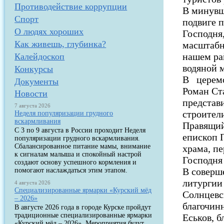
Противодействие коррупции
В минувш
Спорт
подвиге 
О людях хороших
Господня
Как живешь, глубинка?
масштабн
нашем ра
Калейдоскоп
водяной 
Конкурсы
В церемо
Документы
Роман Ст
Новости
представи
7 августа 2026
строители
Неделя популяризации грудного
вскармливания
Правящий
С 3 по 9 августа в России проходит Неделя
епископ 
популяризации грудного вскармливания.
Сбалансированное питание мамы, внимание
храма, п
к сигналам малыша и спокойный настрой
Господня
создают основу успешного кормления и
В соверш
помогают наслаждаться этим этапом.
литургии
4 августа 2026
Специализированные ярмарки «Курский мёд
Солнцевс
– 2026»
благочин
В августе 2026 года в городе Курске пройдут
традиционные специализированные ярмарки
Еськов, 
«Курский мёд – 2026». Мероприятия будут