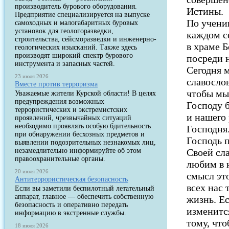
производитель бурового оборудования.
Истины.
Предприятие специализируется на выпуске
По учению
самоходных и малогабаритных буровых
установок для геологоразведки,
каждом с
строительства, сейсморазведки и инженерно-
в храме Б
геологических изысканий. Также здесь
производят широкий спектр бурового
посреди 
инструмента и запасных частей.
Сегодня 
23 июля 2026
славосло
Вместе против терроризма
чтобы мы
Уважаемые жители Курской области! В целях
предупреждения возможных
Господу б
террористических и экстремистских
и нашего
проявлений, чрезвычайных ситуаций
необходимо проявлять особую бдительность
Господня
при обнаружении бесхозных предметов и
Господь 
выявлении подозрительных незнакомых лиц,
незамедлительно информируйте об этом
Своей сл
правоохранительные органы.
любим в 
20 июля 2026
смысл это
Антитеррористическая безопасность
всех нас 
Если вы заметили беспилотный летательный
аппарат, главное — обеспечить собственную
жизнь. Е
безопасность и оперативно передать
изменитс
информацию в экстренные службы.
тому, чт
18 июля 2026