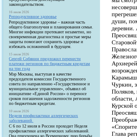
мы смотр
законодательством.
несоверш
16 июля 2026
прегреше
Репродуктивное здоровье
души, по
Репродуктивное здоровье – важная часть
общего благополучия и планирования семьи.
деревни.
Многие инфекции протекают незаметно, но
Преосвящ
своевременная диагностика и простые меры
Старовой
защиты помогают сохранить здоровье и
избежать осложнений в будущем.
Правосла
15 июля 2026
Железног
Сергей Собянин предложил перенести
Архиерей
платежи регионов по бюджетным кредитам
на три года
возрожде
Мэр Москвы, выступая в качестве
Карамыше
председателя комиссии Государственного
Чуркин, 
совета по направлению «Государственное и
муниципальное управление», объявил об
Поляков,
инициативе «Единой России» о переносе
области,
сроков погашения задолженности регионов
по бюджетным кредитам.
Курской о
10 июля 2026
Преосвящ
Неделя профилактики аллергических
Преображ
заболеваний.
«Спорите
С 6 по 12 июля в России проходит Неделя
профилактики аллергических заболеваний.
Глава ре
Она приурочена ко Всемирному дню борьбы