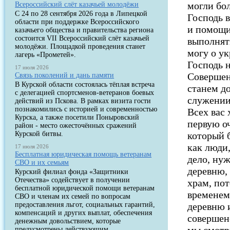
могли бо
Всероссийский слёт казачьей молодёжи
С 24 по 28 сентября 2026 года в Липецкой
Господь в
области при поддержке Всероссийского
и помощи
казачьего общества и правительства региона
состоится VII Всероссийский слёт казачьей
выполнят
молодёжи. Площадкой проведения станет
могу о у
лагерь «Прометей».
Господь 
17 июля 2026
Совершен
Связь поколений и дань памяти
В Курской области состоялась тёплая встреча
станем д
с делегацией спортсменов-ветеранов боевых
служении
действий из Пскова. В рамках визита гости
познакомились с историей и современностью
Всех вас
Курска, а также посетили Поныровский
первую о
район - место ожесточённых сражений
Курской битвы.
который 
как люди,
17 июля 2026
Бесплатная юридическая помощь ветеранам
дело, ну
СВО и их семьям
деревню, 
Курский филиал фонда «Защитники
Отечества» содействует в получении
храм, пот
бесплатной юридической помощи ветеранам
временем
СВО и членам их семей по вопросам
предоставления льгот, социальных гарантий,
деревню и
компенсаций и других выплат, обеспечения
совершен
денежным довольствием, которые
предусмотрены действующим