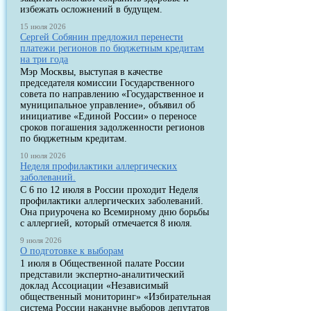
избежать осложнений в будущем.
15 июля 2026
Сергей Собянин предложил перенести
платежи регионов по бюджетным кредитам
на три года
Мэр Москвы, выступая в качестве
председателя комиссии Государственного
совета по направлению «Государственное и
муниципальное управление», объявил об
инициативе «Единой России» о переносе
сроков погашения задолженности регионов
по бюджетным кредитам.
10 июля 2026
Неделя профилактики аллергических
заболеваний.
С 6 по 12 июля в России проходит Неделя
профилактики аллергических заболеваний.
Она приурочена ко Всемирному дню борьбы
с аллергией, который отмечается 8 июля.
9 июля 2026
О подготовке к выборам
1 июля в Общественной палате России
представили экспертно-аналитический
доклад Ассоциации «Независимый
общественный мониторинг» «Избирательная
система России накануне выборов депутатов