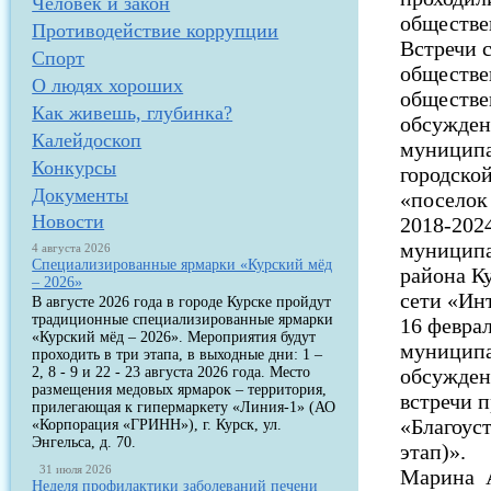
Человек и закон
обществе
Противодействие коррупции
Встречи 
Спорт
обществе
О людях хороших
обществе
Как живешь, глубинка?
обсужден
Калейдоскоп
муниципа
Конкурсы
городско
Документы
«поселок
Новости
2018-202
муниципа
4 августа 2026
Специализированные ярмарки «Курский мёд
района К
– 2026»
сети «Инт
В августе 2026 года в городе Курске пройдут
традиционные специализированные ярмарки
16 феврал
«Курский мёд – 2026». Мероприятия будут
муниципа
проходить в три этапа, в выходные дни: 1 –
2, 8 - 9 и 22 - 23 августа 2026 года. Место
обсужден
размещения медовых ярмарок – территория,
встречи 
прилегающая к гипермаркету «Линия-1» (АО
«Благоус
«Корпорация «ГРИНН»), г. Курск, ул.
Энгельса, д. 70.
этап)».
31 июля 2026
Марина А
Неделя профилактики заболеваний печени