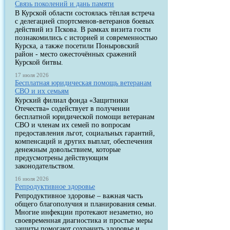
Связь поколений и дань памяти
В Курской области состоялась тёплая встреча
с делегацией спортсменов-ветеранов боевых
действий из Пскова. В рамках визита гости
познакомились с историей и современностью
Курска, а также посетили Поныровский
район - место ожесточённых сражений
Курской битвы.
17 июля 2026
Бесплатная юридическая помощь ветеранам
СВО и их семьям
Курский филиал фонда «Защитники
Отечества» содействует в получении
бесплатной юридической помощи ветеранам
СВО и членам их семей по вопросам
предоставления льгот, социальных гарантий,
компенсаций и других выплат, обеспечения
денежным довольствием, которые
предусмотрены действующим
законодательством.
16 июля 2026
Репродуктивное здоровье
Репродуктивное здоровье – важная часть
общего благополучия и планирования семьи.
Многие инфекции протекают незаметно, но
своевременная диагностика и простые меры
защиты помогают сохранить здоровье и