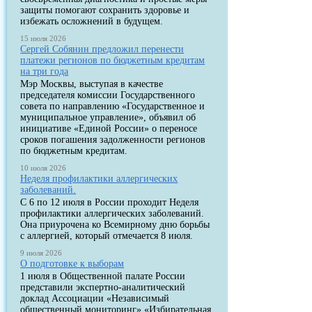
защиты помогают сохранить здоровье и
избежать осложнений в будущем.
15 июля 2026
Сергей Собянин предложил перенести
платежи регионов по бюджетным кредитам
на три года
Мэр Москвы, выступая в качестве
председателя комиссии Государственного
совета по направлению «Государственное и
муниципальное управление», объявил об
инициативе «Единой России» о переносе
сроков погашения задолженности регионов
по бюджетным кредитам.
10 июля 2026
Неделя профилактики аллергических
заболеваний.
С 6 по 12 июля в России проходит Неделя
профилактики аллергических заболеваний.
Она приурочена ко Всемирному дню борьбы
с аллергией, который отмечается 8 июля.
9 июля 2026
О подготовке к выборам
1 июля в Общественной палате России
представили экспертно-аналитический
доклад Ассоциации «Независимый
общественный мониторинг» «Избирательная