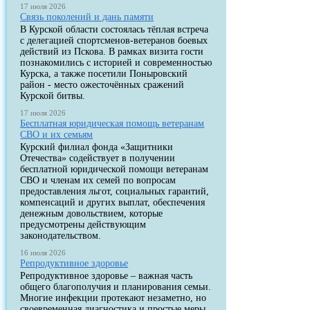
17 июля 2026
Связь поколений и дань памяти
В Курской области состоялась тёплая встреча
с делегацией спортсменов-ветеранов боевых
действий из Пскова. В рамках визита гости
познакомились с историей и современностью
Курска, а также посетили Поныровский
район - место ожесточённых сражений
Курской битвы.
17 июля 2026
Бесплатная юридическая помощь ветеранам
СВО и их семьям
Курский филиал фонда «Защитники
Отечества» содействует в получении
бесплатной юридической помощи ветеранам
СВО и членам их семей по вопросам
предоставления льгот, социальных гарантий,
компенсаций и других выплат, обеспечения
денежным довольствием, которые
предусмотрены действующим
законодательством.
16 июля 2026
Репродуктивное здоровье
Репродуктивное здоровье – важная часть
общего благополучия и планирования семьи.
Многие инфекции протекают незаметно, но
своевременная диагностика и простые меры