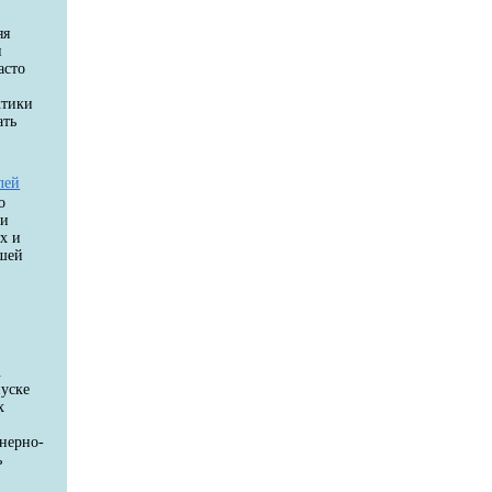
яя
и
асто
ктики
ать
лей
о
ки
х и
ашей
.
пуске
х
енерно-
ь