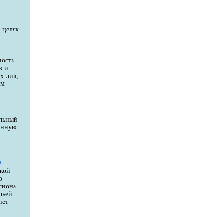
 целях
ность
в и
х лиц,
ом
ельный
венную
и
цкой
о
егиона
чьей
нет