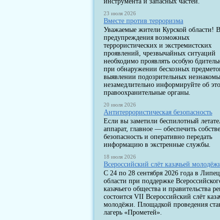
инструмента и запасных частей.
23 июля 2026
Вместе против терроризма
Уважаемые жители Курской области! В
предупреждения возможных
террористических и экстремистских
проявлений, чрезвычайных ситуаций
необходимо проявлять особую бдитель
при обнаружении бесхозных предмето
выявлении подозрительных незнакомы
незамедлительно информируйте об эт
правоохранительные органы.
20 июля 2026
Антитеррористическая безопасность
Если вы заметили беспилотный летат
аппарат, главное — обеспечить собст
безопасность и оперативно передать
информацию в экстренные службы.
18 июля 2026
Всероссийский слёт казачьей молодёж
С 24 по 28 сентября 2026 года в Липе
области при поддержке Всероссийског
казачьего общества и правительства р
состоится VII Всероссийский слёт каза
молодёжи. Площадкой проведения ста
лагерь «Прометей».