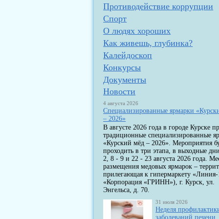
Противодействие коррупции
Спорт
О людях хороших
Как живешь, глубинка?
Калейдоскоп
Конкурсы
Документы
Новости
4 августа 2026
Специализированные ярмарки «Курск
– 2026»
В августе 2026 года в городе Курске п
традиционные специализированные я
«Курский мёд – 2026». Мероприятия б
проходить в три этапа, в выходные дни
2, 8 - 9 и 22 - 23 августа 2026 года. Ме
размещения медовых ярмарок – террит
прилегающая к гипермаркету «Линия-
«Корпорация «ГРИНН»), г. Курск, ул.
Энгельса, д. 70.
31 июля 2026
Неделя профилактик
заболеваний печени