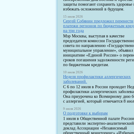
защиты помогают сохранить здоровье 
избежать осложнений в будущем.
15 июля 2026
Сергей Собянин предложил перенести
платежи регионов по бюджетным кре
на три года
Мэр Москвы, выступая в качестве
председателя комиссии Государственн
совета по направлению «Государствен
муниципальное управление», объявил
инициативе «Единой России» о перен
сроков погашения задолженности рег
по бюджетным кредитам.
10 июля 2026
Неделя профилактики аллергических
заболеваний.
С 6 по 12 июля в России проходит Нед
профилактики аллергических заболев
Она приурочена ко Всемирному дню 
с аллергией, который отмечается 8 июл
9 июля 2026
О подготовке к выборам
1 июля в Общественной палате Росси
представили экспертно-аналитически
доклад Ассоциации «Независимый
общественный мониторинг» «Избират