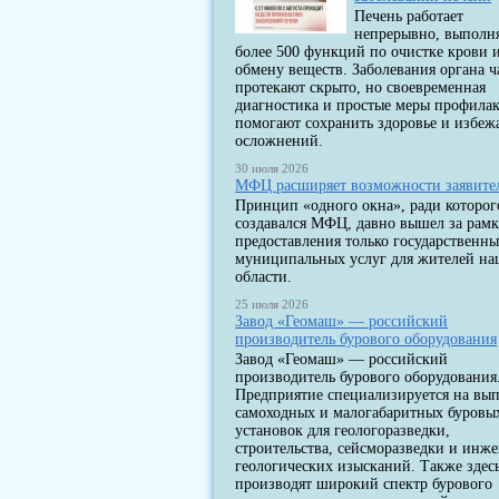
Печень работает
непрерывно, выполн
более 500 функций по очистке крови 
обмену веществ. Заболевания органа ч
протекают скрыто, но своевременная
диагностика и простые меры профила
помогают сохранить здоровье и избеж
осложнений.
30 июля 2026
МФЦ расширяет возможности заявите
Принцип «одного окна», ради которог
создавался МФЦ, давно вышел за рам
предоставления только государственны
муниципальных услуг для жителей н
области.
25 июля 2026
Завод «Геомаш» — российский
производитель бурового оборудования
Завод «Геомаш» — российский
производитель бурового оборудования
Предприятие специализируется на вы
самоходных и малогабаритных буровы
установок для геологоразведки,
строительства, сейсморазведки и инж
геологических изысканий. Также здес
производят широкий спектр бурового