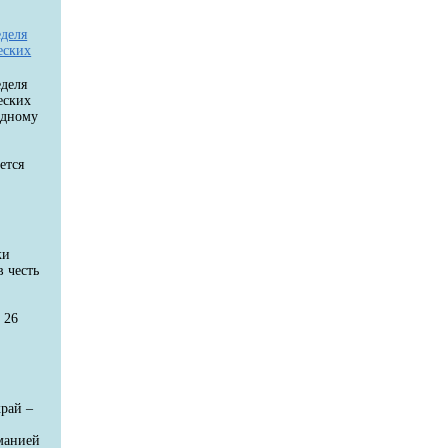
еделя
еских
еделя
еских
одному
ется
ки
в честь
 26
рай –
манией