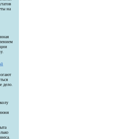
утатов
еты на
енная
влением
ации
у.
ой
могают
ться
е дело.
колу
 июня
пыта
олько
неса.