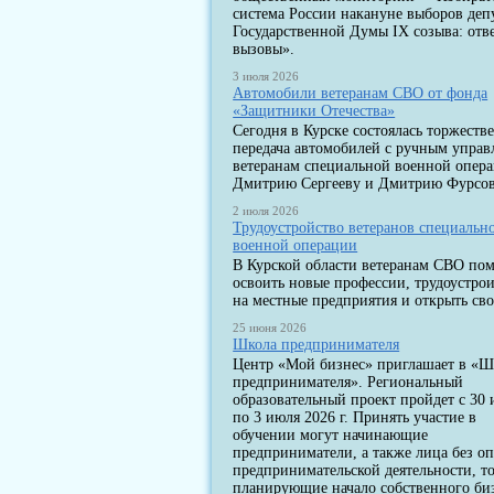
система России накануне выборов деп
Государственной Думы IX созыва: отв
вызовы».
3 июля 2026
Автомобили ветеранам СВО от фонда
«Защитники Отечества»
Сегодня в Курске состоялась торжеств
передача автомобилей с ручным упра
ветеранам специальной военной опер
Дмитрию Сергееву и Дмитрию Фурсов
2 июля 2026
Трудоустройство ветеранов специальн
военной операции
В Курской области ветеранам СВО по
освоить новые профессии, трудоустрои
на местные предприятия и открыть сво
25 июня 2026
Школа предпринимателя
Центр «Мой бизнес» приглашает в «Ш
предпринимателя». Региональный
образовательный проект пройдет с 30
по 3 июля 2026 г. Принять участие в
обучении могут начинающие
предприниматели, а также лица без о
предпринимательской деятельности, т
планирующие начало собственного биз