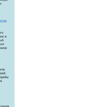
и
дитам
ого
ное и
 об
осе
ионов
еля
аний.
борьбы
я.
и
й
ельная