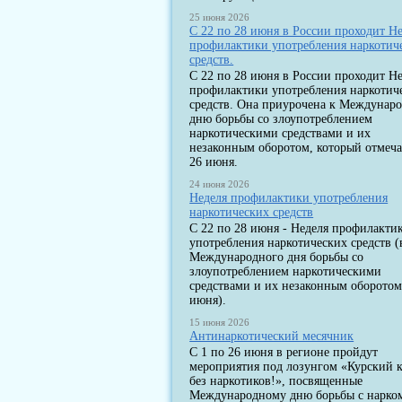
25 июня 2026
С 22 по 28 июня в России проходит Н
профилактики употребления наркотич
средств.
С 22 по 28 июня в России проходит Н
профилактики употребления наркотич
средств. Она приурочена к Междунар
дню борьбы со злоупотреблением
наркотическими средствами и их
незаконным оборотом, который отмеча
26 июня.
24 июня 2026
Неделя профилактики употребления
наркотических средств
С 22 по 28 июня - Неделя профилакти
употребления наркотических средств (
Международного дня борьбы со
злоупотреблением наркотическими
средствами и их незаконным оборотом
июня).
15 июня 2026
Антинаркотический месячник
С 1 по 26 июня в регионе пройдут
мероприятия под лозунгом «Курский к
без наркотиков!», посвященные
Международному дню борьбы с нарко