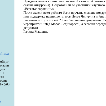
Праздник начался с инсценированной сказки «Снежная
сказки Андерсена). Подготовили ее участники клубного
«Веселые горошины».
После сказки всем ребятам были вручены сладкие подар
при поддержке наших депутатов Петра Чепурина и Анато
Вырожемского, который 20 лет был нашим депутатом. Е
мероприятии “Дед Мороз - единоросс”, а сегодня переда
депутатам.
Галина Машкина
ий мёд
ройдут
рмарки
удут
: 1 –
сто
ория,
1» (АО
и