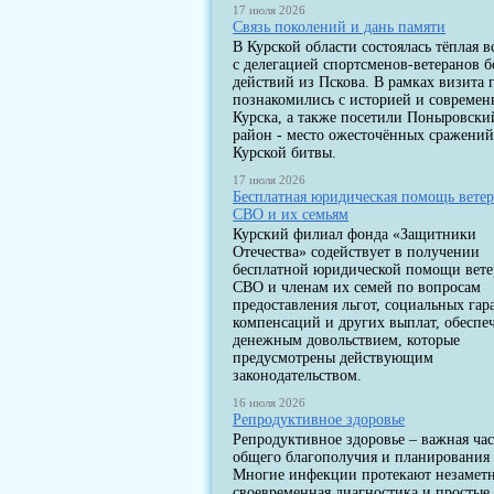
17 июля 2026
Связь поколений и дань памяти
В Курской области состоялась тёплая в
с делегацией спортсменов-ветеранов 
действий из Пскова. В рамках визита 
познакомились с историей и современ
Курска, а также посетили Поныровски
район - место ожесточённых сражени
Курской битвы.
17 июля 2026
Бесплатная юридическая помощь вете
СВО и их семьям
Курский филиал фонда «Защитники
Отечества» содействует в получении
бесплатной юридической помощи вет
СВО и членам их семей по вопросам
предоставления льгот, социальных гар
компенсаций и других выплат, обеспе
денежным довольствием, которые
предусмотрены действующим
законодательством.
16 июля 2026
Репродуктивное здоровье
Репродуктивное здоровье – важная час
общего благополучия и планирования 
Многие инфекции протекают незаметн
своевременная диагностика и простые