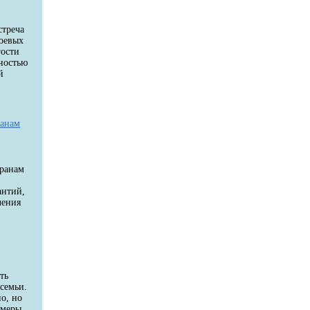
стреча
боевых
гости
ностью
й
й
ранам
еранам
антий,
чения
ть
семьи.
о, но
 меры