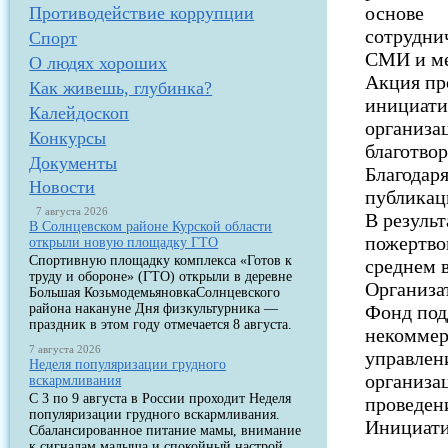
основе
Противодействие коррупции
сотрудни
Спорт
СМИ и ме
О людях хороших
Акция про
Как живешь, глубинка?
инициат
Калейдоскоп
организа
Конкурсы
благотво
Документы
Благодар
Новости
публикац
7 августа 2026
В резуль
В Солнцевском районе Курской области
пожертво
открыли новую площадку ГТО
Спортивную площадку комплекса «Готов к
среднем в
труду и обороне» (ГТО) открыли в деревне
Организа
Большая КозьмодемьяновкаСолнцевского
района накануне Дня физкультурника —
Фонд под
праздник в этом году отмечается 8 августа.
некоммер
7 августа 2026
управлен
Неделя популяризации грудного
организа
вскармливания
С 3 по 9 августа в России проходит Неделя
проведен
популяризации грудного вскармливания.
Инициат
Сбалансированное питание мамы, внимание
к сигналам малыша и спокойный настрой