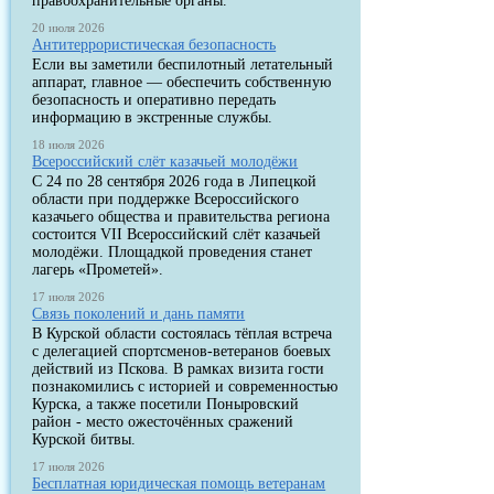
правоохранительные органы.
20 июля 2026
Антитеррористическая безопасность
Если вы заметили беспилотный летательный
аппарат, главное — обеспечить собственную
безопасность и оперативно передать
информацию в экстренные службы.
18 июля 2026
Всероссийский слёт казачьей молодёжи
С 24 по 28 сентября 2026 года в Липецкой
области при поддержке Всероссийского
казачьего общества и правительства региона
состоится VII Всероссийский слёт казачьей
молодёжи. Площадкой проведения станет
лагерь «Прометей».
17 июля 2026
Связь поколений и дань памяти
В Курской области состоялась тёплая встреча
с делегацией спортсменов-ветеранов боевых
действий из Пскова. В рамках визита гости
познакомились с историей и современностью
Курска, а также посетили Поныровский
район - место ожесточённых сражений
Курской битвы.
17 июля 2026
Бесплатная юридическая помощь ветеранам