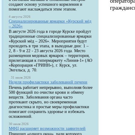
оператор
создают основу успешного кормления и
гражданс
помогают наслаждаться этим этапом.
4 августа 2026
Специализированные ярмарки «Курский мёд
– 2026»
В августе 2026 года в городе Курске пройдут
традиционные специализированные ярмарки
«Курский мёд – 2026». Мероприятия будут
проходить в три этапа, в выходные дни: 1 –
2, 8 - 9 и 22 - 23 августа 2026 года. Место
размещения медовых ярмарок – территория,
прилегающая к гипермаркету «Линия-1» (АО
«Корпорация «ГРИНН»), г. Курск, ул.
Энгельса, д. 70.
31 июля 2026
Неделя профилактики заболеваний печени
Печень работает непрерывно, выполняя более
500 функций по очистке крови и обмену
веществ. Заболевания органа часто
протекают скрыто, но своевременная
диагностика и простые меры профилактики
помогают сохранить здоровье и избежать
осложнений.
30 июля 2026
МФЦ расширяет возможности заявителей
Принцип «одного окна», ради которого