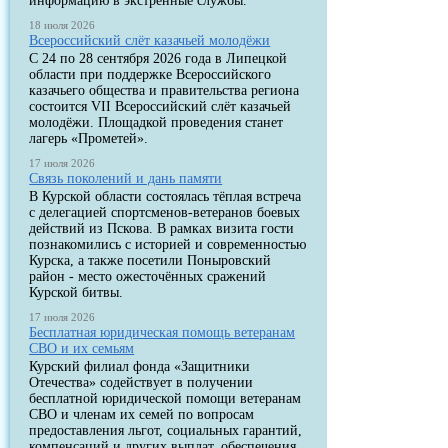
информацию в экстренные службы.
18 июля 2026
Всероссийский слёт казачьей молодёжи
С 24 по 28 сентября 2026 года в Липецкой
области при поддержке Всероссийского
казачьего общества и правительства региона
состоится VII Всероссийский слёт казачьей
молодёжи. Площадкой проведения станет
лагерь «Прометей».
17 июля 2026
Связь поколений и дань памяти
В Курской области состоялась тёплая встреча
с делегацией спортсменов-ветеранов боевых
действий из Пскова. В рамках визита гости
познакомились с историей и современностью
Курска, а также посетили Поныровский
район - место ожесточённых сражений
Курской битвы.
17 июля 2026
Бесплатная юридическая помощь ветеранам
СВО и их семьям
Курский филиал фонда «Защитники
Отечества» содействует в получении
бесплатной юридической помощи ветеранам
СВО и членам их семей по вопросам
предоставления льгот, социальных гарантий,
компенсаций и других выплат, обеспечения