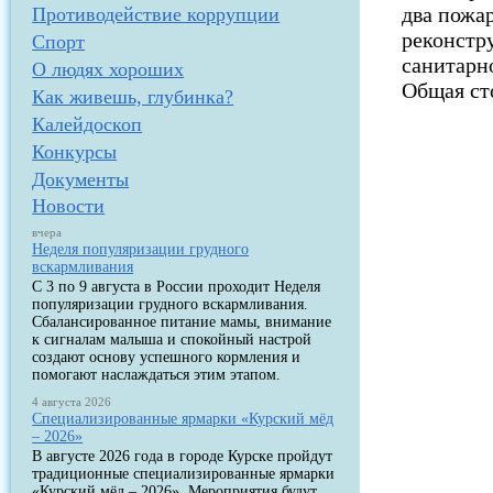
два пожа
Противодействие коррупции
реконстр
Спорт
санитарн
О людях хороших
Общая ст
Как живешь, глубинка?
Калейдоскоп
Конкурсы
Документы
Новости
вчера
Неделя популяризации грудного
вскармливания
С 3 по 9 августа в России проходит Неделя
популяризации грудного вскармливания.
Сбалансированное питание мамы, внимание
к сигналам малыша и спокойный настрой
создают основу успешного кормления и
помогают наслаждаться этим этапом.
4 августа 2026
Специализированные ярмарки «Курский мёд
– 2026»
В августе 2026 года в городе Курске пройдут
традиционные специализированные ярмарки
«Курский мёд – 2026». Мероприятия будут