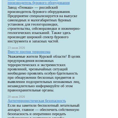
производитель бурового оборудования
Завод «Геомаш» — российский
производитель бурового оборудования.
Предприятие специализируется на выпуске
самоходных и малогабаритных буровых
установок для геологоразведки,
строительства, сейсморазведки и инженерно-
геологических изысканий. Также здесь
производят широкий спектр бурового
инструмента и запасных частей.
23 июля 2026
Вместе против терроризма
Уважаемые жители Курской области! В целях
предупреждения возможных
террористических и экстремистских
проявлений, чрезвычайных ситуаций
необходимо проявлять особую бдительность
при обнаружении бесхозных предметов и
выявлении подозрительных незнакомых лиц,
незамедлительно информируйте об этом
правоохранительные органы.
20 июля 2026
Антитеррористическая безопасность
Если вы заметили беспилотный летательный
аппарат, главное — обеспечить собственную
безопасность и оперативно передать