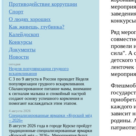
Противодействие коррупции
мероприя
Спорт
заведени
О людях хороших
конкурсы
Как живешь, глубинка?
Ряд меро
Калейдоскоп
совместн
Конкурсы
провели и
Документы
сила". А
Новости
детского
сегодня
ленточек
Неделя популяризации грудного
мероприя
вскармливания
С 3 по 9 августа в России проходит Неделя
популяризации грудного вскармливания.
Флешмоб 
Сбалансированное питание мамы, внимание
государс
к сигналам малыша и спокойный настрой
приобрет
создают основу успешного кормления и
помогают наслаждаться этим этапом.
каждого и
4 августа 2026
зависит 
Специализированные ярмарки «Курский мёд
родины. А
– 2026»
В августе 2026 года в городе Курске пройдут
патриоти
традиционные специализированные ярмарки
«Курский мёд – 2026». Мероприятия будут