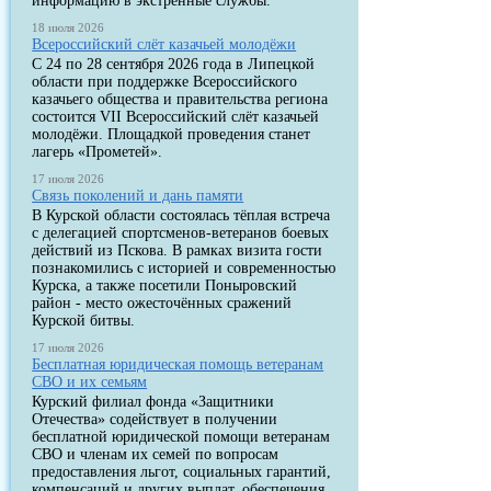
информацию в экстренные службы.
18 июля 2026
Всероссийский слёт казачьей молодёжи
С 24 по 28 сентября 2026 года в Липецкой
области при поддержке Всероссийского
казачьего общества и правительства региона
состоится VII Всероссийский слёт казачьей
молодёжи. Площадкой проведения станет
лагерь «Прометей».
17 июля 2026
Связь поколений и дань памяти
В Курской области состоялась тёплая встреча
с делегацией спортсменов-ветеранов боевых
действий из Пскова. В рамках визита гости
познакомились с историей и современностью
Курска, а также посетили Поныровский
район - место ожесточённых сражений
Курской битвы.
17 июля 2026
Бесплатная юридическая помощь ветеранам
СВО и их семьям
Курский филиал фонда «Защитники
Отечества» содействует в получении
бесплатной юридической помощи ветеранам
СВО и членам их семей по вопросам
предоставления льгот, социальных гарантий,
компенсаций и других выплат, обеспечения