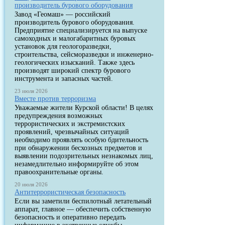
производитель бурового оборудования
Завод «Геомаш» — российский
производитель бурового оборудования.
Предприятие специализируется на выпуске
самоходных и малогабаритных буровых
установок для геологоразведки,
строительства, сейсморазведки и инженерно-
геологических изысканий. Также здесь
производят широкий спектр бурового
инструмента и запасных частей.
23 июля 2026
Вместе против терроризма
Уважаемые жители Курской области! В целях
предупреждения возможных
террористических и экстремистских
проявлений, чрезвычайных ситуаций
необходимо проявлять особую бдительность
при обнаружении бесхозных предметов и
выявлении подозрительных незнакомых лиц,
незамедлительно информируйте об этом
правоохранительные органы.
20 июля 2026
Антитеррористическая безопасность
Если вы заметили беспилотный летательный
аппарат, главное — обеспечить собственную
безопасность и оперативно передать