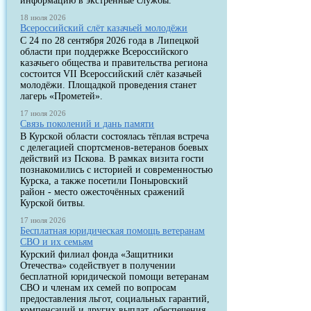
информацию в экстренные службы.
18 июля 2026
Всероссийский слёт казачьей молодёжи
С 24 по 28 сентября 2026 года в Липецкой
области при поддержке Всероссийского
казачьего общества и правительства региона
состоится VII Всероссийский слёт казачьей
молодёжи. Площадкой проведения станет
лагерь «Прометей».
17 июля 2026
Связь поколений и дань памяти
В Курской области состоялась тёплая встреча
с делегацией спортсменов-ветеранов боевых
действий из Пскова. В рамках визита гости
познакомились с историей и современностью
Курска, а также посетили Поныровский
район - место ожесточённых сражений
Курской битвы.
17 июля 2026
Бесплатная юридическая помощь ветеранам
СВО и их семьям
Курский филиал фонда «Защитники
Отечества» содействует в получении
бесплатной юридической помощи ветеранам
СВО и членам их семей по вопросам
предоставления льгот, социальных гарантий,
компенсаций и других выплат, обеспечения