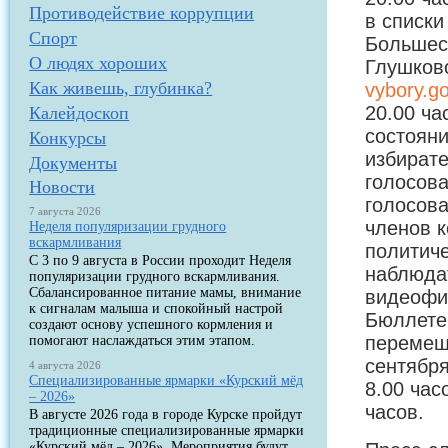
Противодействие коррупции
в списки
Спорт
Большесо
О людях хороших
Как живешь, глубинка?
vybory.go
20.00 ча
Калейдоскоп
состояни
Конкурсы
избирате
Документы
голосова
Новости
голосова
7 августа 2026
членов к
Неделя популяризации грудного
вскармливания
политиче
С 3 по 9 августа в России проходит Неделя
наблюдат
популяризации грудного вскармливания.
Сбалансированное питание мамы, внимание
видеофик
к сигналам малыша и спокойный настрой
Бюллетен
создают основу успешного кормления и
перемеща
помогают наслаждаться этим этапом.
сентября
4 августа 2026
Специализированные ярмарки «Курский мёд
8.00 час
– 2026»
часов. 
В августе 2026 года в городе Курске пройдут
традиционные специализированные ярмарки
«Курский мёд – 2026». Мероприятия будут