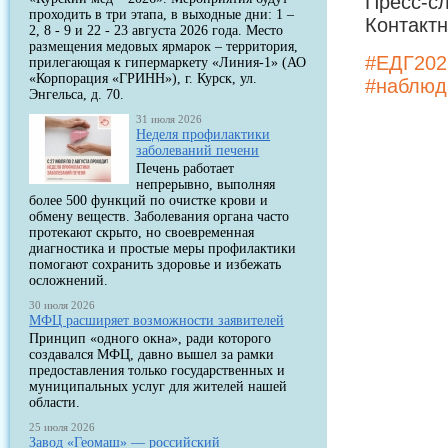
Пресс-сл
проходить в три этапа, в выходные дни: 1 –
Контактн
2, 8 - 9 и 22 - 23 августа 2026 года. Место
размещения медовых ярмарок – территория,
#ЕДГ202
прилегающая к гипермаркету «Линия-1» (АО
«Корпорация «ГРИНН»), г. Курск, ул.
#наблюд
Энгельса, д. 70.
31 июля 2026
Неделя профилактики
заболеваний печени
Печень работает
непрерывно, выполняя
более 500 функций по очистке крови и
обмену веществ. Заболевания органа часто
протекают скрыто, но своевременная
диагностика и простые меры профилактики
помогают сохранить здоровье и избежать
осложнений.
30 июля 2026
МФЦ расширяет возможности заявителей
Принцип «одного окна», ради которого
создавался МФЦ, давно вышел за рамки
предоставления только государственных и
муниципальных услуг для жителей нашей
области.
25 июля 2026
Завод «Геомаш» — российский