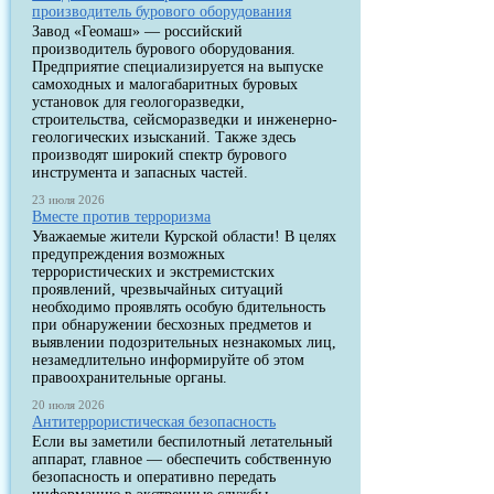
производитель бурового оборудования
Завод «Геомаш» — российский
производитель бурового оборудования.
Предприятие специализируется на выпуске
самоходных и малогабаритных буровых
установок для геологоразведки,
строительства, сейсморазведки и инженерно-
геологических изысканий. Также здесь
производят широкий спектр бурового
инструмента и запасных частей.
23 июля 2026
Вместе против терроризма
Уважаемые жители Курской области! В целях
предупреждения возможных
террористических и экстремистских
проявлений, чрезвычайных ситуаций
необходимо проявлять особую бдительность
при обнаружении бесхозных предметов и
выявлении подозрительных незнакомых лиц,
незамедлительно информируйте об этом
правоохранительные органы.
20 июля 2026
Антитеррористическая безопасность
Если вы заметили беспилотный летательный
аппарат, главное — обеспечить собственную
безопасность и оперативно передать