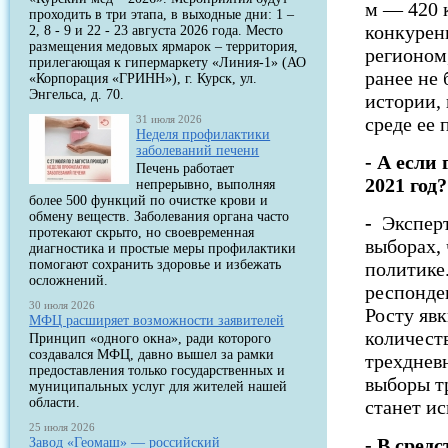
м — 420 
проходить в три этапа, в выходные дни: 1 –
конкурен
2, 8 - 9 и 22 - 23 августа 2026 года. Место
размещения медовых ярмарок – территория,
регионом
прилегающая к гипермаркету «Линия-1» (АО
ранее не 
«Корпорация «ГРИНН»), г. Курск, ул.
Энгельса, д. 70.
истории, 
31 июля 2026
среде ее 
Неделя профилактики
заболеваний печени
- А если
Печень работает
2021 год?
непрерывно, выполняя
более 500 функций по очистке крови и
обмену веществ. Заболевания органа часто
-
Эксперт
протекают скрыто, но своевременная
выборах,
диагностика и простые меры профилактики
помогают сохранить здоровье и избежать
политике
осложнений.
респонден
30 июля 2026
Росту явк
МФЦ расширяет возможности заявителей
количест
Принцип «одного окна», ради которого
создавался МФЦ, давно вышел за рамки
трехдневн
предоставления только государственных и
выборы т
муниципальных услуг для жителей нашей
области.
станет и
25 июля 2026
- В сред
Завод «Геомаш» — российский