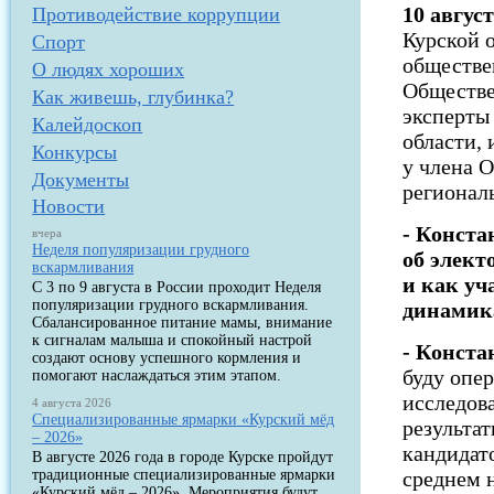
10 авгус
Противодействие коррупции
Курской 
Спорт
обществе
О людях хороших
Обществе
Как живешь, глубинка?
эксперты
Калейдоскоп
области,
Конкурсы
у члена 
Документы
регионал
Новости
- Конста
вчера
Неделя популяризации грудного
об элект
вскармливания
и как уч
С 3 по 9 августа в России проходит Неделя
популяризации грудного вскармливания.
динамик
Сбалансированное питание мамы, внимание
к сигналам малыша и спокойный настрой
- Конста
создают основу успешного кормления и
буду опе
помогают наслаждаться этим этапом.
исследов
4 августа 2026
Специализированные ярмарки «Курский мёд
результат
– 2026»
кандидато
В августе 2026 года в городе Курске пройдут
традиционные специализированные ярмарки
среднем 
«Курский мёд – 2026». Мероприятия будут