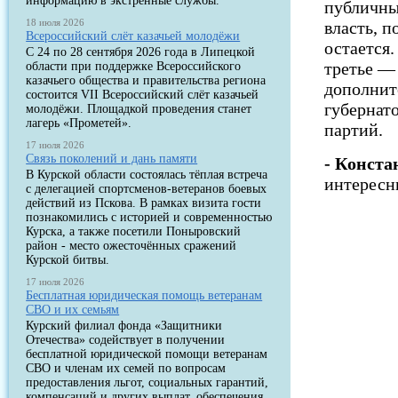
информацию в экстренные службы.
публичны
18 июля 2026
власть, п
Всероссийский слёт казачьей молодёжи
остается.
С 24 по 28 сентября 2026 года в Липецкой
третье — 
области при поддержке Всероссийского
казачьего общества и правительства региона
дополнит
состоится VII Всероссийский слёт казачьей
губернат
молодёжи. Площадкой проведения станет
лагерь «Прометей».
партий.
17 июля 2026
Связь поколений и дань памяти
- Конста
В Курской области состоялась тёплая встреча
интересн
с делегацией спортсменов-ветеранов боевых
действий из Пскова. В рамках визита гости
познакомились с историей и современностью
Курска, а также посетили Поныровский
район - место ожесточённых сражений
Курской битвы.
17 июля 2026
Бесплатная юридическая помощь ветеранам
СВО и их семьям
Курский филиал фонда «Защитники
Отечества» содействует в получении
бесплатной юридической помощи ветеранам
СВО и членам их семей по вопросам
предоставления льгот, социальных гарантий,
компенсаций и других выплат, обеспечения