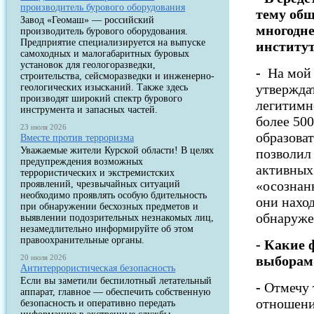
производитель бурового оборудования
тему общ
Завод «Геомаш» — российский
многодн
производитель бурового оборудования.
Предприятие специализируется на выпуске
институ
самоходных и малогабаритных буровых
установок для геологоразведки,
-
На мой 
строительства, сейсморазведки и инженерно-
утверждат
геологических изысканий. Также здесь
производят широкий спектр бурового
легитимн
инструмента и запасных частей.
более 500
23 июля 2026
образова
Вместе против терроризма
Уважаемые жители Курской области! В целях
позволил
предупреждения возможных
активных 
террористических и экстремистских
«осознан
проявлений, чрезвычайных ситуаций
необходимо проявлять особую бдительность
они наход
при обнаружении бесхозных предметов и
обнаруже
выявлении подозрительных незнакомых лиц,
незамедлительно информируйте об этом
правоохранительные органы.
- Какие 
20 июля 2026
выборам
Антитеррористическая безопасность
Если вы заметили беспилотный летательный
-
Отмечу т
аппарат, главное — обеспечить собственную
отношени
безопасность и оперативно передать