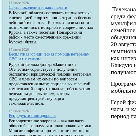
17 июля 2026
Связь поколений и дань памяти
Телекана
В Курской области состоялась тёплая встреча
среди фе
с делегацией спортсменов-ветеранов боевых
мультфил
действий из Пскова. В рамках визита гости
познакомились с историей и современностью
семейное
Курска, а также посетили Поныровский
объединя
район - место ожесточённых сражений
Курской битвы.
20 авгус
17 июля 2026
чемпионат
Бесплатная юридическая помощь ветеранам
как интер
СВО и их семьям
Каждую н
Курский филиал фонда «Защитники
Отечества» содействует в получении
получают
бесплатной юридической помощи ветеранам
СВО и членам их семей по вопросам
Программ
предоставления льгот, социальных гарантий,
компенсаций и других выплат, обеспечения
мобильно
денежным довольствием, которые
предусмотрены действующим
Герой фи
законодательством.
часы, и к
16 июля 2026
период п
Репродуктивное здоровье
Репродуктивное здоровье – важная часть
общего благополучия и планирования семьи.
Многие инфекции протекают незаметно, но
своевременная диагностика и простые меры