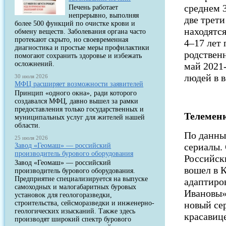
среднем 
Печень работает
непрерывно, выполняя
две трет
более 500 функций по очистке крови и
находятся
обмену веществ. Заболевания органа часто
протекают скрыто, но своевременная
4–17 лет
диагностика и простые меры профилактики
родствен
помогают сохранить здоровье и избежать
осложнений.
май 2021
людей в в
30 июля 2026
МФЦ расширяет возможности заявителей
Принцип «одного окна», ради которого
создавался МФЦ, давно вышел за рамки
предоставления только государственных и
Телемен
муниципальных услуг для жителей нашей
области.
По данны
25 июля 2026
сериалы.
Завод «Геомаш» — российский
производитель бурового оборудования
Российск
Завод «Геомаш» — российский
вошел в 
производитель бурового оборудования.
Предприятие специализируется на выпуске
адаптиро
самоходных и малогабаритных буровых
Ивановы» 
установок для геологоразведки,
строительства, сейсморазведки и инженерно-
новый се
геологических изысканий. Также здесь
красавиц
производят широкий спектр бурового