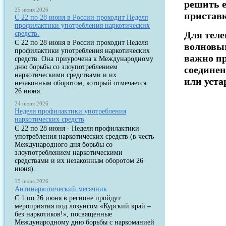
решить е
25 июня 2026
приставк
С 22 по 28 июня в России проходит Неделя
профилактики употребления наркотических
Для теле
средств.
С 22 по 28 июня в России проходит Неделя
волновым
профилактики употребления наркотических
важно пр
средств. Она приурочена к Международному
дню борьбы со злоупотреблением
соединен
наркотическими средствами и их
или уста
незаконным оборотом, который отмечается
26 июня.
24 июня 2026
Неделя профилактики употребления
наркотических средств
С 22 по 28 июня - Неделя профилактики
употребления наркотических средств (в честь
Международного дня борьбы со
злоупотреблением наркотическими
средствами и их незаконным оборотом 26
июня).
15 июня 2026
Антинаркотический месячник
С 1 по 26 июня в регионе пройдут
мероприятия под лозунгом «Курский край –
без наркотиков!», посвященные
Международному дню борьбы с наркоманией