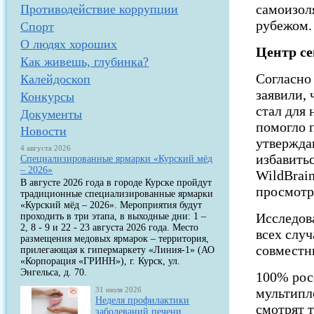
самоизоля
Противодействие коррупции
рубежом
Спорт
О людях хороших
Центр с
Как живешь, глубинка?
Согласно
Калейдоскоп
заявили, 
Конкурсы
стал для
Документы
помогло 
Новости
утвержда
4 августа 2026
избавить
Специализированные ярмарки «Курский мёд
– 2026»
WildBrai
В августе 2026 года в городе Курске пройдут
просмотр
традиционные специализированные ярмарки
«Курский мёд – 2026». Мероприятия будут
Исследов
проходить в три этапа, в выходные дни: 1 –
2, 8 - 9 и 22 - 23 августа 2026 года. Место
всех слу
размещения медовых ярмарок – территория,
совместн
прилегающая к гипермаркету «Линия-1» (АО
«Корпорация «ГРИНН»), г. Курск, ул.
Энгельса, д. 70.
100% рос
31 июля 2026
мультипл
Неделя профилактики
смотрят т
заболеваний печени