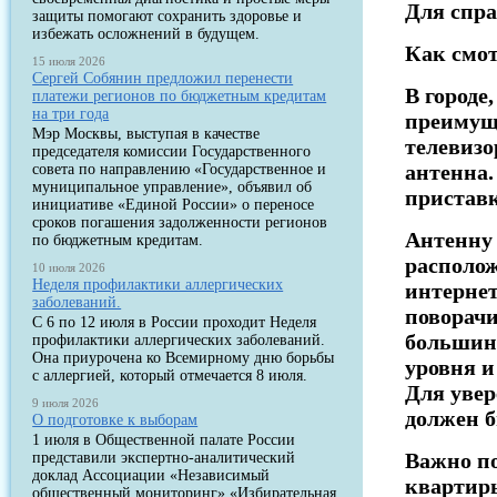
Для спр
защиты помогают сохранить здоровье и
избежать осложнений в будущем.
Как смо
15 июля 2026
Сергей Собянин предложил перенести
В городе
платежи регионов по бюджетным кредитам
на три года
преимуще
Мэр Москвы, выступая в качестве
телевизо
председателя комиссии Государственного
антенна.
совета по направлению «Государственное и
муниципальное управление», объявил об
пристав
инициативе «Единой России» о переносе
сроков погашения задолженности регионов
Антенну
по бюджетным кредитам.
располож
10 июля 2026
Неделя профилактики аллергических
интернет
заболеваний.
поворачи
С 6 по 12 июля в России проходит Неделя
большинс
профилактики аллергических заболеваний.
Она приурочена ко Всемирному дню борьбы
уровня и
с аллергией, который отмечается 8 июля.
Для увер
9 июля 2026
должен б
О подготовке к выборам
1 июля в Общественной палате России
Важно по
представили экспертно-аналитический
доклад Ассоциации «Независимый
квартиры
общественный мониторинг» «Избирательная