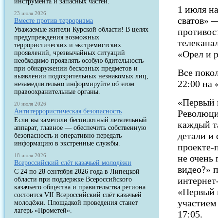
инструмента и запасных частей.
1 июля н
23 июля 2026
сватов» 
Вместе против терроризма
Уважаемые жители Курской области! В целях
противост
предупреждения возможных
телекана
террористических и экстремистских
«Орел и 
проявлений, чрезвычайных ситуаций
необходимо проявлять особую бдительность
при обнаружении бесхозных предметов и
Все поко
выявлении подозрительных незнакомых лиц,
22:00 на 
незамедлительно информируйте об этом
правоохранительные органы.
«Первый 
20 июля 2026
Антитеррористическая безопасность
Революци
Если вы заметили беспилотный летательный
каждый т
аппарат, главное — обеспечить собственную
детали и
безопасность и оперативно передать
информацию в экстренные службы.
проекте-
18 июля 2026
не очень
Всероссийский слёт казачьей молодёжи
видео?» 
С 24 по 28 сентября 2026 года в Липецкой
интернет
области при поддержке Всероссийского
казачьего общества и правительства региона
«Первый 
состоится VII Всероссийский слёт казачьей
участием 
молодёжи. Площадкой проведения станет
лагерь «Прометей».
17:05.