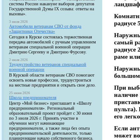
ландшафт
система России накануне выборов депутатов
Государственной Думы IX созыва: ответы на
вызовы».
Комнатны
3 июля 2026
радиусе 
Автомобили ветеранам СВО от фонда
«Защитники Отечества»
Наружные
Сегодня в Курске состоялась торжественная
самый р
передача автомобилей с ручным управлением
ветеранам специальной военной операции
радиусе 
Дмитрию Сергееву и Дмитрию Фурсову.
раме или
2 июля 2026
Трудоустройство ветеранов специальной
Наружны
военной операции
большом 
В Курской области ветеранам СВО помогают
освоить новые профессии, трудоустроиться
на местные предприятия и открыть свое дело.
При выб
25 июня 2026
наличие 
Школа предпринимателя
приставк
Центр «Мой бизнес» приглашает в «Школу
пульта).
предпринимателя». Региональный
образовательный проект пройдет с 30 июня
его легк
по 3 июля 2026 г. Принять участие в
обучении могут начинающие
Если ант
предприниматели, а также лица без опыта
предпринимательской деятельности, только
может во
планирующие начало собственного бизнеса.