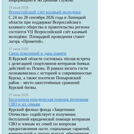
информацию в экстренные службы.
18 июля 2026
Всероссийский слёт казачьей молодёжи
С 24 по 28 сентября 2026 года в Липецкой
области при поддержке Всероссийского
казачьего общества и правительства региона
состоится VII Всероссийский слёт казачьей
молодёжи. Площадкой проведения станет
лагерь «Прометей».
17 июля 2026
Связь поколений и дань памяти
В Курской области состоялась тёплая встреча
с делегацией спортсменов-ветеранов боевых
действий из Пскова. В рамках визита гости
познакомились с историей и современностью
Курска, а также посетили Поныровский
район - место ожесточённых сражений
Курской битвы.
17 июля 2026
Бесплатная юридическая помощь ветеранам
СВО и их семьям
Курский филиал фонда «Защитники
Отечества» содействует в получении
бесплатной юридической помощи ветеранам
СВО и членам их семей по вопросам
предоставления льгот, социальных гарантий,
компенсаций и других выплат, обеспечения