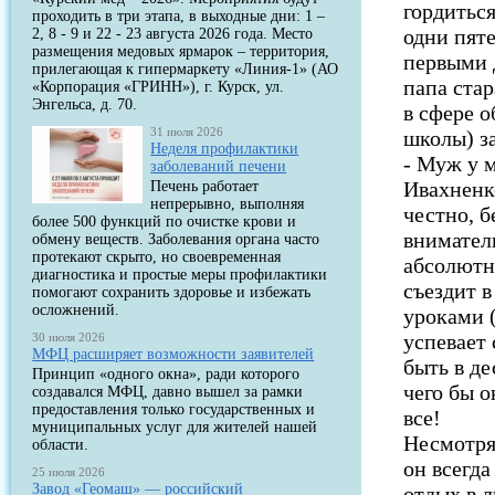
гордиться
проходить в три этапа, в выходные дни: 1 –
одни пят
2, 8 - 9 и 22 - 23 августа 2026 года. Место
размещения медовых ярмарок – территория,
первыми 
прилегающая к гипермаркету «Линия-1» (АО
папа стар
«Корпорация «ГРИНН»), г. Курск, ул.
Энгельса, д. 70.
в сфере 
31 июля 2026
школы) з
Неделя профилактики
- Муж у м
заболеваний печени
Ивахненко
Печень работает
непрерывно, выполняя
честно, б
более 500 функций по очистке крови и
внимател
обмену веществ. Заболевания органа часто
протекают скрыто, но своевременная
абсолютн
диагностика и простые меры профилактики
съездит в
помогают сохранить здоровье и избежать
осложнений.
уроками (
успевает
30 июля 2026
МФЦ расширяет возможности заявителей
быть в д
Принцип «одного окна», ради которого
чего бы о
создавался МФЦ, давно вышел за рамки
предоставления только государственных и
все!
муниципальных услуг для жителей нашей
Несмотря 
области.
он всегда
25 июля 2026
Завод «Геомаш» — российский
отдых в л