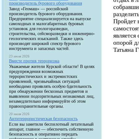
производитель бурового оборудования
собравши
Завод «Геомаш» — российский
разделит
производитель бурового оборудования.
Предприятие специализируется на выпуске
Пройдет 
самоходных и малогабаритных буровых
самостоя
установок для геологоразведки,
строительства, сейсморазведки и инженерно-
является
геологических изысканий. Также здесь
опорой д
производят широкий спектр бурового
инструмента и запасных частей.
Татьяна
23 июля 2026
Вместе против терроризма
Уважаемые жители Курской области! В целях
предупреждения возможных
террористических и экстремистских
проявлений, чрезвычайных ситуаций
необходимо проявлять особую бдительность
при обнаружении бесхозных предметов и
выявлении подозрительных незнакомых лиц,
незамедлительно информируйте об этом
правоохранительные органы.
20 июля 2026
Антитеррористическая безопасность
Если вы заметили беспилотный летательный
аппарат, главное — обеспечить собственную
безопасность и оперативно передать