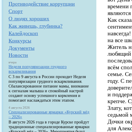
Противодействие коррупции
времени 
Спорт
являются 
О людях хороших
Как сказ
Как живешь, глубинка?
сентимен
навсегда
Калейдоскоп
на все ш
Конкурсы
Житель н
Документы
любящий 
Новости
последова
вчера
всём спо
Неделя популяризации грудного
вскармливания
семье. С
С 3 по 9 августа в России проходит Неделя
году. С 
популяризации грудного вскармливания.
Сбалансированное питание мамы, внимание
доверите
к сигналам малыша и спокойный настрой
и поддерж
создают основу успешного кормления и
крепче. 
помогают наслаждаться этим этапом.
Злату, ко
4 августа 2026
Специализированные ярмарки «Курский мёд
седьмой 
– 2026»
Дочки ок
В августе 2026 года в городе Курске пройдут
традиционные специализированные ярмарки
для Алекс
«Курский мёд – 2026». Мероприятия будут