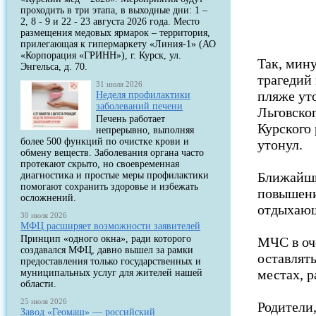
проходить в три этапа, в выходные дни: 1 –
2, 8 - 9 и 22 - 23 августа 2026 года. Место
размещения медовых ярмарок – территория,
прилегающая к гипермаркету «Линия-1» (АО
«Корпорация «ГРИНН»), г. Курск, ул.
Так, мин
Энгельса, д. 70.
трагедий 
31 июля 2026
пляже уто
Неделя профилактики
заболеваний печени
Льговског
Печень работает
Курского
непрерывно, выполняя
более 500 функций по очистке крови и
утонул.
обмену веществ. Заболевания органа часто
протекают скрыто, но своевременная
Ближайши
диагностика и простые меры профилактики
помогают сохранить здоровье и избежать
повышение
осложнений.
отдыхающ
30 июля 2026
МФЦ расширяет возможности заявителей
Принцип «одного окна», ради которого
МЧС в оч
создавался МФЦ, давно вышел за рамки
оставлять
предоставления только государственных и
местах, 
муниципальных услуг для жителей нашей
области.
25 июля 2026
Родители
Завод «Геомаш» — российский