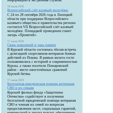
информацию в экстренные службы.
18 июля 2026
Всероссийский слёт казачьей молодёжи
С 24 по 28 сентября 2026 года в Липецкой
области при поддержке Всероссийского
казачьего общества и правительства региона
состоится VII Всероссийский слёт казачьей
молодёжи. Площадкой проведения станет
лагерь «Прометей».
17 июля 2026
Связь поколений и дань памяти
В Курской области состоялась тёплая встреча
с делегацией спортсменов-ветеранов боевых
действий из Пскова. В рамках визита гости
познакомились с историей и современностью
Курска, а также посетили Поныровский
район - место ожесточённых сражений
Курской битвы.
17 июля 2026
Бесплатная юридическая помощь ветеранам
СВО и их семьям
Курский филиал фонда «Защитники
Отечества» содействует в получении
бесплатной юридической помощи ветеранам
СВО и членам их семей по вопросам
предоставления льгот, социальных гарантий,
компенсаций и других выплат, обеспечения