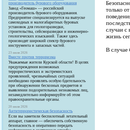
Безопасн
производитель бурового оборудования
Завод «Геомаш» — российский
только от
производитель бурового оборудования.
поведени
Предприятие специализируется на выпуске
последст
самоходных и малогабаритных буровых
установок для геологоразведки,
случаи с 
строительства, сейсморазведки и инженерно-
жизнь сег
геологических изысканий. Также здесь
производят широкий спектр бурового
инструмента и запасных частей.
В случае
23 июля 2026
Вместе против терроризма
Уважаемые жители Курской области! В целях
предупреждения возможных
террористических и экстремистских
проявлений, чрезвычайных ситуаций
необходимо проявлять особую бдительность
при обнаружении бесхозных предметов и
выявлении подозрительных незнакомых лиц,
незамедлительно информируйте об этом
правоохранительные органы.
20 июля 2026
Антитеррористическая безопасность
Если вы заметили беспилотный летательный
аппарат, главное — обеспечить собственную
безопасность и оперативно передать