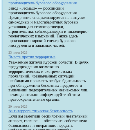
производитель бурового оборудования
Завод «Геомаш» — российский
производитель бурового оборудования.
Предприятие специализируется на выпуске
самоходных и малогабаритных буровых
установок для геологоразведки,
строительства, сейсморазведки и инженерно-
геологических изысканий. Также здесь
производят широкий спектр бурового
инструмента и запасных частей.
23 июля 2026
Вместе против терроризма
Уважаемые жители Курской области! В целях
предупреждения возможных
террористических и экстремистских
проявлений, чрезвычайных ситуаций
необходимо проявлять особую бдительность
при обнаружении бесхозных предметов и
выявлении подозрительных незнакомых лиц,
незамедлительно информируйте об этом
правоохранительные органы.
20 июля 2026
Антитеррористическая безопасность
Если вы заметили беспилотный летательный
аппарат, главное — обеспечить собственную
безопасность и оперативно передать