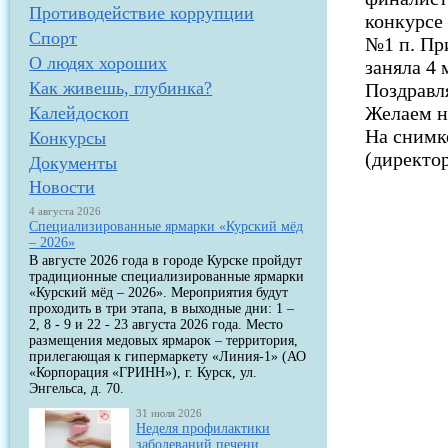
Противодействие коррупции
конкурсе
Спорт
№1 п. Пр
О людях хороших
заняла 4 
Как живешь, глубинка?
Поздравл
Желаем н
Калейдоскоп
На снимк
Конкурсы
(директо
Документы
Новости
4 августа 2026
Специализированные ярмарки «Курский мёд
– 2026»
В августе 2026 года в городе Курске пройдут
традиционные специализированные ярмарки
«Курский мёд – 2026». Мероприятия будут
проходить в три этапа, в выходные дни: 1 –
2, 8 - 9 и 22 - 23 августа 2026 года. Место
размещения медовых ярмарок – территория,
прилегающая к гипермаркету «Линия-1» (АО
«Корпорация «ГРИНН»), г. Курск, ул.
Энгельса, д. 70.
31 июля 2026
Неделя профилактики
заболеваний печени