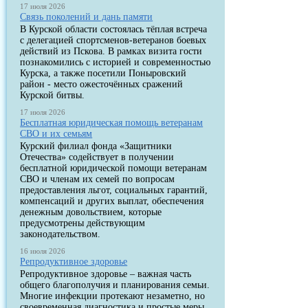
17 июля 2026
Связь поколений и дань памяти
В Курской области состоялась тёплая встреча
с делегацией спортсменов-ветеранов боевых
действий из Пскова. В рамках визита гости
познакомились с историей и современностью
Курска, а также посетили Поныровский
район - место ожесточённых сражений
Курской битвы.
17 июля 2026
Бесплатная юридическая помощь ветеранам
СВО и их семьям
Курский филиал фонда «Защитники
Отечества» содействует в получении
бесплатной юридической помощи ветеранам
СВО и членам их семей по вопросам
предоставления льгот, социальных гарантий,
компенсаций и других выплат, обеспечения
денежным довольствием, которые
предусмотрены действующим
законодательством.
16 июля 2026
Репродуктивное здоровье
Репродуктивное здоровье – важная часть
общего благополучия и планирования семьи.
Многие инфекции протекают незаметно, но
своевременная диагностика и простые меры