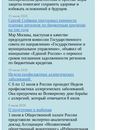
защиты помогают сохранить здоровье и
избежать осложнений в будущем.
15 июля 2026
Сергей Собянин предложил перенести
платежи регионов по бюджетным кредитам
на три года
Мэр Москвы, выступая в качестве
председателя комиссии Государственного
совета по направлению «Государственное и
муниципальное управление», объявил об
инициативе «Единой России» о переносе
сроков погашения задолженности регионов
по бюджетным кредитам.
10 июля 2026
Неделя профилактики аллергических
заболеваний.
С 6 по 12 июля в России проходит Неделя
профилактики аллергических заболеваний.
Она приурочена ко Всемирному дню борьбы
с аллергией, который отмечается 8 июля.
9 июля 2026
О подготовке к выборам
1 июля в Общественной палате России
представили экспертно-аналитический
доклад Ассоциации «Независимый
общественный мониторинг» «Избирательная