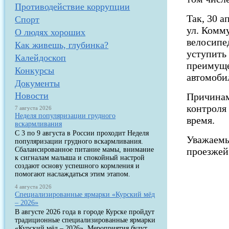
Противодействие коррупции
Так, 30 а
Спорт
ул. Комм
О людях хороших
велосипе
Как живешь, глубинка?
уступить
Калейдоскоп
преимуще
Конкурсы
автомоби
Документы
Новости
Причинам
контроля 
7 августа 2026
Неделя популяризации грудного
время.
вскармливания
С 3 по 9 августа в России проходит Неделя
Уважаемы
популяризации грудного вскармливания.
Сбалансированное питание мамы, внимание
проезжей
к сигналам малыша и спокойный настрой
создают основу успешного кормления и
помогают наслаждаться этим этапом.
4 августа 2026
Специализированные ярмарки «Курский мёд
– 2026»
В августе 2026 года в городе Курске пройдут
традиционные специализированные ярмарки
«Курский мёд – 2026». Мероприятия будут