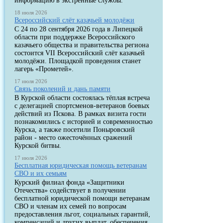
информацию в экстренные службы.
18 июля 2026
Всероссийский слёт казачьей молодёжи
С 24 по 28 сентября 2026 года в Липецкой
области при поддержке Всероссийского
казачьего общества и правительства региона
состоится VII Всероссийский слёт казачьей
молодёжи. Площадкой проведения станет
лагерь «Прометей».
17 июля 2026
Связь поколений и дань памяти
В Курской области состоялась тёплая встреча
с делегацией спортсменов-ветеранов боевых
действий из Пскова. В рамках визита гости
познакомились с историей и современностью
Курска, а также посетили Поныровский
район - место ожесточённых сражений
Курской битвы.
17 июля 2026
Бесплатная юридическая помощь ветеранам
СВО и их семьям
Курский филиал фонда «Защитники
Отечества» содействует в получении
бесплатной юридической помощи ветеранам
СВО и членам их семей по вопросам
предоставления льгот, социальных гарантий,
компенсаций и других выплат, обеспечения