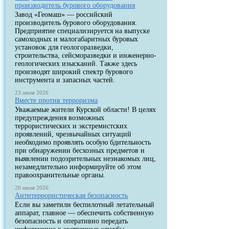
производитель бурового оборудования
Завод «Геомаш» — российский
производитель бурового оборудования.
Предприятие специализируется на выпуске
самоходных и малогабаритных буровых
установок для геологоразведки,
строительства, сейсморазведки и инженерно-
геологических изысканий. Также здесь
производят широкий спектр бурового
инструмента и запасных частей.
23 июля 2026
Вместе против терроризма
Уважаемые жители Курской области! В целях
предупреждения возможных
террористических и экстремистских
проявлений, чрезвычайных ситуаций
необходимо проявлять особую бдительность
при обнаружении бесхозных предметов и
выявлении подозрительных незнакомых лиц,
незамедлительно информируйте об этом
правоохранительные органы.
20 июля 2026
Антитеррористическая безопасность
Если вы заметили беспилотный летательный
аппарат, главное — обеспечить собственную
безопасность и оперативно передать