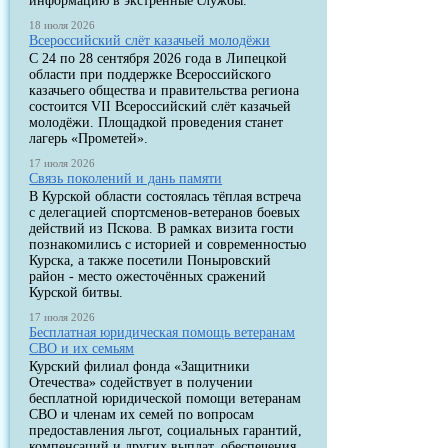
информацию в экстренные службы.
18 июля 2026
Всероссийский слёт казачьей молодёжи
С 24 по 28 сентября 2026 года в Липецкой
области при поддержке Всероссийского
казачьего общества и правительства региона
состоится VII Всероссийский слёт казачьей
молодёжи. Площадкой проведения станет
лагерь «Прометей».
17 июля 2026
Связь поколений и дань памяти
В Курской области состоялась тёплая встреча
с делегацией спортсменов-ветеранов боевых
действий из Пскова. В рамках визита гости
познакомились с историей и современностью
Курска, а также посетили Поныровский
район - место ожесточённых сражений
Курской битвы.
17 июля 2026
Бесплатная юридическая помощь ветеранам
СВО и их семьям
Курский филиал фонда «Защитники
Отечества» содействует в получении
бесплатной юридической помощи ветеранам
СВО и членам их семей по вопросам
предоставления льгот, социальных гарантий,
компенсаций и других выплат, обеспечения