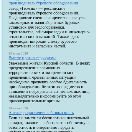
производитель бурового оборудования
Завод «Геомаш» — российский
производитель бурового оборудования.
Предприятие специализируется на выпуске
самоходных и малогабаритных буровых
установок для геологоразведки,
строительства, сейсморазведки и инженерно-
геологических изысканий. Также здесь
производят широкий спектр бурового
инструмента и запасных частей.
23 июля 2026
Вместе против терроризма
Уважаемые жители Курской области! В целях
предупреждения возможных
террористических и экстремистских
проявлений, чрезвычайных ситуаций
необходимо проявлять особую бдительность
при обнаружении бесхозных предметов и
выявлении подозрительных незнакомых лиц,
незамедлительно информируйте об этом
правоохранительные органы.
20 июля 2026
Антитеррористическая безопасность
Если вы заметили беспилотный летательный
аппарат, главное — обеспечить собственную
безопасность и оперативно передать