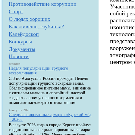
Противодействие коррупции
Участник
Спорт
собой ре
О людях хороших
располаг
Как живешь, глубинка?
иконопис
технолог
Калейдоскоп
представ
Конкурсы
вооружен
Документы
этнограф
Новости
центром 
сегодня
Неделя популяризации грудного
вскармливания
С 3 по 9 августа в России проходит Неделя
популяризации грудного вскармливания.
Сбалансированное питание мамы, внимание
к сигналам малыша и спокойный настрой
создают основу успешного кормления и
помогают наслаждаться этим этапом.
4 августа 2026
Специализированные ярмарки «Курский мёд
– 2026»
В августе 2026 года в городе Курске пройдут
традиционные специализированные ярмарки
«Курский мёд – 2026». Мероприятия будут