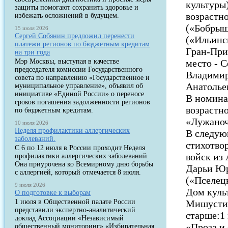
культуры)
защиты помогают сохранить здоровье и
возрастн
избежать осложнений в будущем.
(«Бобрыш
15 июля 2026
Сергей Собянин предложил перенести
(«Ильинс
платежи регионов по бюджетным кредитам
Гран-При
на три года
Мэр Москвы, выступая в качестве
место - 
председателя комиссии Государственного
Владимир
совета по направлению «Государственное и
Анатолье
муниципальное управление», объявил об
инициативе «Единой России» о переносе
В номина
сроков погашения задолженности регионов
возрастно
по бюджетным кредитам.
«Лужаноч
10 июля 2026
Неделя профилактики аллергических
В следую
заболеваний.
стихотво
С 6 по 12 июля в России проходит Неделя
войск из 
профилактики аллергических заболеваний.
Она приурочена ко Всемирному дню борьбы
Дарьи Юр
с аллергией, который отмечается 8 июля.
(«Пселец
9 июля 2026
Дом культ
О подготовке к выборам
1 июля в Общественной палате России
Мишустин
представили экспертно-аналитический
старше:1
доклад Ассоциации «Независимый
«Проза и
общественный мониторинг» «Избирательная