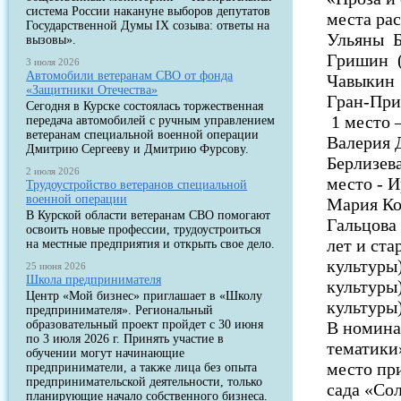
система России накануне выборов депутатов
места рас
Государственной Думы IX созыва: ответы на
Ульяны Б
вызовы».
Гришин 
3 июля 2026
Автомобили ветеранам СВО от фонда
Чавыкин (
«Защитники Отечества»
Гран-При
Сегодня в Курске состоялась торжественная
1 место 
передача автомобилей с ручным управлением
ветеранам специальной военной операции
Валерия 
Дмитрию Сергееву и Дмитрию Фурсову.
Берлизев
2 июля 2026
место - 
Трудоустройство ветеранов специальной
военной операции
Мария Ко
В Курской области ветеранам СВО помогают
Гальцова
освоить новые профессии, трудоустроиться
лет и ст
на местные предприятия и открыть свое дело.
культуры
25 июня 2026
Школа предпринимателя
культур
Центр «Мой бизнес» приглашает в «Школу
культуры)
предпринимателя». Региональный
образовательный проект пройдет с 30 июня
В номина
по 3 июля 2026 г. Принять участие в
тематики
обучении могут начинающие
место пр
предприниматели, а также лица без опыта
предпринимательской деятельности, только
сада «Сол
планирующие начало собственного бизнеса.