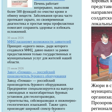
хоровых 
Печень работает
представ
непрерывно, выполняя
направле
более 500 функций по очистке крови и
обмену веществ. Заболевания органа часто
солдатск
протекают скрыто, но своевременная
локальных
диагностика и простые меры профилактики
помогают сохранить здоровье и избежать
осложнений.
30 июля 2026
МФЦ расширяет возможности заявителей
Принцип «одного окна», ради которого
создавался МФЦ, давно вышел за рамки
предоставления только государственных и
муниципальных услуг для жителей нашей
области.
25 июля 2026
Завод «Геомаш» — российский
производитель бурового оборудования
Завод «Геомаш» — российский
Жюри в с
производитель бурового оборудования.
Предприятие специализируется на выпуске
муниципа
самоходных и малогабаритных буровых
организа
установок для геологоразведки,
строительства, сейсморазведки и инженерно-
Прозоров
геологических изысканий. Также здесь
регионал
производят широкий спектр бурового