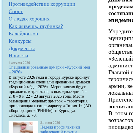
Противодействие коррупции
пределам
Спорт
состязан
О людях хороших
эпидемио
Как живешь, глубинка?
Учредите
Калейдоскоп
муниципа
Конкурсы
организа
Документы
обществе
Новости
«Зеленый
4 августа 2026
админист
Специализированные ярмарки «Курский мёд
Главной 
– 2026»
В августе 2026 года в городе Курске пройдут
героичес
традиционные специализированные ярмарки
армии, в
«Курский мёд – 2026». Мероприятия будут
проходить в три этапа, в выходные дни: 1 –
локальны
2, 8 - 9 и 22 - 23 августа 2026 года. Место
Пристенс
размещения медовых ярмарок – территория,
воспита
прилегающая к гипермаркету «Линия-1» (АО
«Корпорация «ГРИНН»), г. Курск, ул.
В этом г
Энгельса, д. 70.
возрастов
31 июля 2026
площадко
Неделя профилактики
заболеваний печени