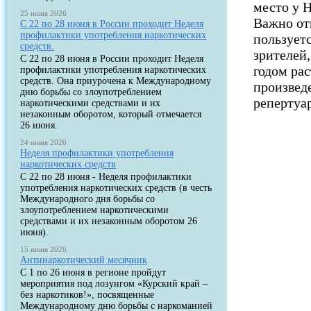
место у 
25 июня 2026
Важно от
С 22 по 28 июня в России проходит Неделя
профилактики употребления наркотических
пользует
средств.
зрителей
С 22 по 28 июня в России проходит Неделя
годом рас
профилактики употребления наркотических
средств. Она приурочена к Международному
произведе
дню борьбы со злоупотреблением
репертуа
наркотическими средствами и их
незаконным оборотом, который отмечается
26 июня.
24 июня 2026
Неделя профилактики употребления
наркотических средств
С 22 по 28 июня - Неделя профилактики
употребления наркотических средств (в честь
Международного дня борьбы со
злоупотреблением наркотическими
средствами и их незаконным оборотом 26
июня).
15 июня 2026
Антинаркотический месячник
С 1 по 26 июня в регионе пройдут
мероприятия под лозунгом «Курский край –
без наркотиков!», посвященные
Международному дню борьбы с наркоманией