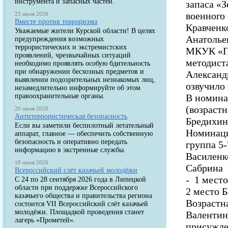
инструмента и запасных частей.
запаса «
военного
23 июля 2026
Вместе против терроризма
Кравченко
Уважаемые жители Курской области! В целях
Анатолье
предупреждения возможных
террористических и экстремистских
МКУК «Пр
проявлений, чрезвычайных ситуаций
методист
необходимо проявлять особую бдительность
при обнаружении бесхозных предметов и
Александ
выявлении подозрительных незнакомых лиц,
озвучило
незамедлительно информируйте об этом
правоохранительные органы.
В номина
(возрастн
20 июля 2026
Антитеррористическая безопасность
Бредихин
Если вы заметили беспилотный летательный
Номинаци
аппарат, главное — обеспечить собственную
безопасность и оперативно передать
группа 5-
информацию в экстренные службы.
Василенк
18 июля 2026
Сабрина 
Всероссийский слёт казачьей молодёжи
- 1 мест
С 24 по 28 сентября 2026 года в Липецкой
области при поддержке Всероссийского
2 место 
казачьего общества и правительства региона
Возрастна
состоится VII Всероссийский слёт казачьей
молодёжи. Площадкой проведения станет
Валентин
лагерь «Прометей».
присужде