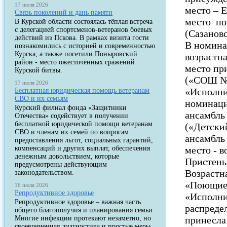
17 июля 2026
место –
Связь поколений и дань памяти
место по
В Курской области состоялась тёплая встреча
с делегацией спортсменов-ветеранов боевых
(Сазанов
действий из Пскова. В рамках визита гости
В номина
познакомились с историей и современностью
Курска, а также посетили Поныровский
возрастн
район - место ожесточённых сражений
место пр
Курской битвы.
(«СОШ №2
17 июля 2026
«Исполни
Бесплатная юридическая помощь ветеранам
СВО и их семьям
номинаци
Курский филиал фонда «Защитники
ансамбль
Отечества» содействует в получении
бесплатной юридической помощи ветеранам
(«Детский
СВО и членам их семей по вопросам
ансамбл
предоставления льгот, социальных гарантий,
компенсаций и других выплат, обеспечения
место - 
денежным довольствием, которые
Пристень
предусмотрены действующим
Возрастна
законодательством.
«Поющие 
16 июля 2026
Репродуктивное здоровье
«Исполни
Репродуктивное здоровье – важная часть
распреде
общего благополучия и планирования семьи.
Многие инфекции протекают незаметно, но
принесла
своевременная диагностика и простые меры