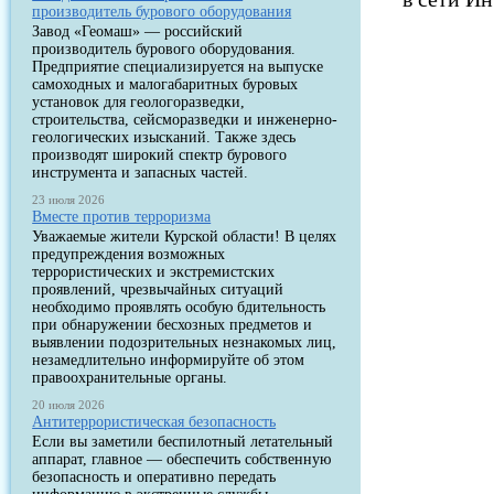
производитель бурового оборудования
Завод «Геомаш» — российский
производитель бурового оборудования.
Предприятие специализируется на выпуске
самоходных и малогабаритных буровых
установок для геологоразведки,
строительства, сейсморазведки и инженерно-
геологических изысканий. Также здесь
производят широкий спектр бурового
инструмента и запасных частей.
23 июля 2026
Вместе против терроризма
Уважаемые жители Курской области! В целях
предупреждения возможных
террористических и экстремистских
проявлений, чрезвычайных ситуаций
необходимо проявлять особую бдительность
при обнаружении бесхозных предметов и
выявлении подозрительных незнакомых лиц,
незамедлительно информируйте об этом
правоохранительные органы.
20 июля 2026
Антитеррористическая безопасность
Если вы заметили беспилотный летательный
аппарат, главное — обеспечить собственную
безопасность и оперативно передать