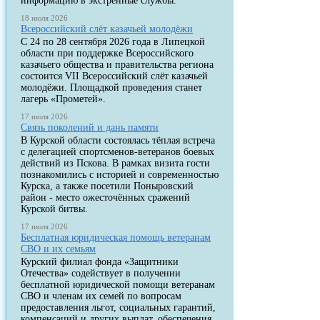
информацию в экстренные службы.
18 июля 2026
Всероссийский слёт казачьей молодёжи
С 24 по 28 сентября 2026 года в Липецкой
области при поддержке Всероссийского
казачьего общества и правительства региона
состоится VII Всероссийский слёт казачьей
молодёжи. Площадкой проведения станет
лагерь «Прометей».
17 июля 2026
Связь поколений и дань памяти
В Курской области состоялась тёплая встреча
с делегацией спортсменов-ветеранов боевых
действий из Пскова. В рамках визита гости
познакомились с историей и современностью
Курска, а также посетили Поныровский
район - место ожесточённых сражений
Курской битвы.
17 июля 2026
Бесплатная юридическая помощь ветеранам
СВО и их семьям
Курский филиал фонда «Защитники
Отечества» содействует в получении
бесплатной юридической помощи ветеранам
СВО и членам их семей по вопросам
предоставления льгот, социальных гарантий,
компенсаций и других выплат, обеспечения