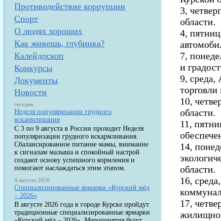
Противодействие коррупции
3, четвер
Спорт
области.
О людях хороших
4, пятниц
Как живешь, глубинка?
автомоби
7, понеде
Калейдоскоп
и градост
Конкурсы
9, среда
Документы
торговли
Новости
10, четве
сегодня
области.
Неделя популяризации грудного
вскармливания
11, пятни
С 3 по 9 августа в России проходит Неделя
обеспечен
популяризации грудного вскармливания.
Сбалансированное питание мамы, внимание
14, понед
к сигналам малыша и спокойный настрой
экологич
создают основу успешного кормления и
области.
помогают наслаждаться этим этапом.
16, среда
4 августа 2026
Специализированные ярмарки «Курский мёд
коммунал
– 2026»
17, четве
В августе 2026 года в городе Курске пройдут
традиционные специализированные ярмарки
жилищной
«Курский мёд – 2026». Мероприятия будут