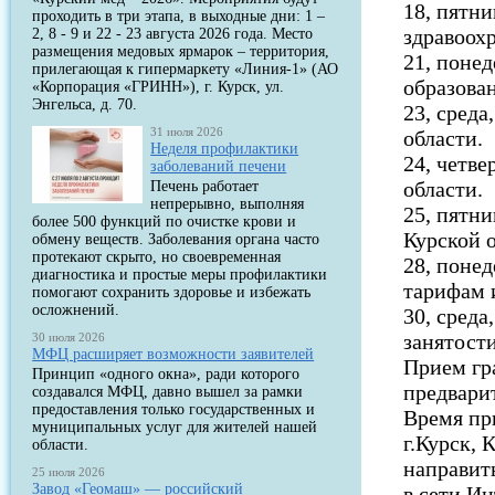
18, пятни
проходить в три этапа, в выходные дни: 1 –
здравоох
2, 8 - 9 и 22 - 23 августа 2026 года. Место
размещения медовых ярмарок – территория,
21, поне
прилегающая к гипермаркету «Линия-1» (АО
образован
«Корпорация «ГРИНН»), г. Курск, ул.
Энгельса, д. 70.
23, среда
31 июля 2026
области.
Неделя профилактики
24, четве
заболеваний печени
области.
Печень работает
непрерывно, выполняя
25, пятни
более 500 функций по очистке крови и
Курской 
обмену веществ. Заболевания органа часто
протекают скрыто, но своевременная
28, понед
диагностика и простые меры профилактики
тарифам 
помогают сохранить здоровье и избежать
осложнений.
30, среда
занятости
30 июля 2026
МФЦ расширяет возможности заявителей
Прием гр
Принцип «одного окна», ради которого
предварит
создавался МФЦ, давно вышел за рамки
предоставления только государственных и
Время при
муниципальных услуг для жителей нашей
г.Курск,
области.
направит
25 июля 2026
Завод «Геомаш» — российский
в сети Ин