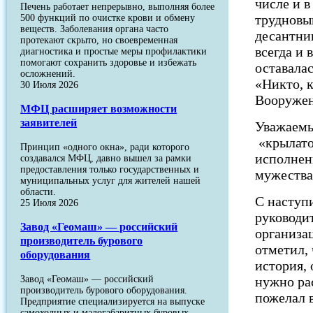
числе и в
Печень работает непрерывно, выполняя более
трудновы
500 функций по очистке крови и обмену
веществ. Заболевания органа часто
десантни
протекают скрыто, но своевременная
всегда и 
диагностика и простые меры профилактики
помогают сохранить здоровье и избежать
оставала
осложнений.
«Никто, 
30 Июля 2026
Вооружен
МФЦ расширяет возможности
заявителей
Уважаемы
«крылато
Принцип «одного окна», ради которого
исполнен
создавался МФЦ, давно вышел за рамки
предоставления только государственных и
мужества
муниципальных услуг для жителей нашей
области.
С наступ
25 Июля 2026
руководи
Завод «Геомаш» — российский
организа
производитель бурового
отметил, 
оборудования
история, 
Завод «Геомаш» — российский
нужно ра
производитель бурового оборудования.
пожелал 
Предприятие специализируется на выпуске
самоходных и малогабаритных буровых