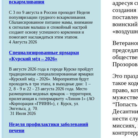
вскармливания
адресуя 
создания
С 3 по 9 августа в России проходит Неделя
поставле
популяризации грудного вскармливания.
Сбалансированное питание мамы, внимание
воинский
к сигналам малыша и спокойный настрой
«воздушн
создают основу успешного кормления и
помогают наслаждаться этим этапом.
Ветерано
4 Августа 2026
председа
Специализированные ярмарки
обществе
«Курский мёд – 2026»
Прозоров
В августе 2026 года в городе Курске пройдут
традиционные специализированные ярмарки
Это празд
«Курский мёд – 2026». Мероприятия будут
такое код
проходить в три этапа, в выходные дни: 1 –
право, ко
2, 8 - 9 и 22 - 23 августа 2026 года. Место
размещения медовых ярмарок – территория,
мужестве
прилегающая к гипермаркету «Линия-1» (АО
“Попасть 
«Корпорация «ГРИНН»), г. Курск, ул.
Энгельса, д. 70.
Десантни
31 Июля 2026
нести слу
Неделя профилактики заболеваний
миссиях,
печени
контртер