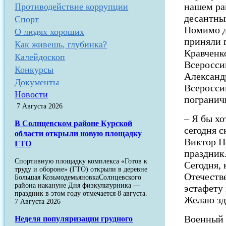
нашем ра
Противодействие коррупции
десантных
Спорт
Помимо д
О людях хороших
приняли 
Как живешь, глубинка?
Кравченк
Калейдоскоп
Всеросси
Конкурсы
Александ
Документы
Всеросси
Новости
погранич
7 Августа 2026
– Я бы хо
В Солнцевском районе Курской
сегодня с
области открыли новую площадку
Виктор П
ГТО
праздник
Спортивную площадку комплекса «Готов к
Сегодня, 
труду и обороне» (ГТО) открыли в деревне
Отечеств
Большая КозьмодемьяновкаСолнцевского
района накануне Дня физкультурника —
эстафету
праздник в этом году отмечается 8 августа.
Желаю зд
7 Августа 2026
Военный 
Неделя популяризации грудного