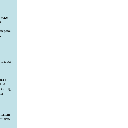
.
пуске
х
енерно-
ь
 целях
ность
в и
х лиц,
ом
ельный
венную