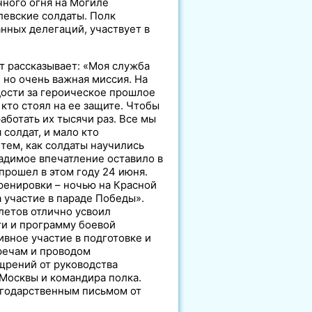
ного огня на Могиле
левские солдаты. Полк
нных делегаций, участвует в
т рассказывает: «Моя служба
 но очень важная миссия. На
дости за героическое прошлое
кто стоял на ее защите. Чтобы
аботать их тысячи раз. Все мы
солдат, и мало кто
тем, как солдаты научились
адимое впечатление оставило в
прошел в этом году 24 июня.
ренировки – ночью на Красной
 участие в параде Победы».
летов отлично усвоил
ти и программу боевой
вное участие в подготовке и
речам и проводом
щрений от руководства
Москвы и командира полка.
годарственным письмом от