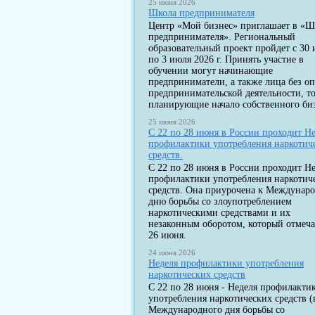
25 июня 2026
Школа предпринимателя
Центр «Мой бизнес» приглашает в «Ш
предпринимателя». Региональный
образовательный проект пройдет с 30
по 3 июля 2026 г. Принять участие в
обучении могут начинающие
предприниматели, а также лица без о
предпринимательской деятельности, т
планирующие начало собственного биз
25 июня 2026
С 22 по 28 июня в России проходит Н
профилактики употребления наркотич
средств.
С 22 по 28 июня в России проходит Н
профилактики употребления наркотич
средств. Она приурочена к Междунар
дню борьбы со злоупотреблением
наркотическими средствами и их
незаконным оборотом, который отмеча
26 июня.
24 июня 2026
Неделя профилактики употребления
наркотических средств
С 22 по 28 июня - Неделя профилакти
употребления наркотических средств (
Международного дня борьбы со