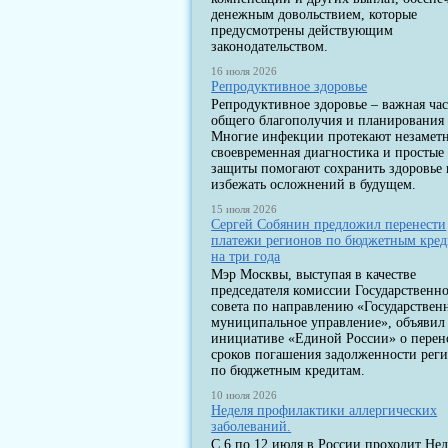
денежным довольствием, которые
предусмотрены действующим
законодательством.
16 июля 2026
Репродуктивное здоровье
Репродуктивное здоровье – важная час
общего благополучия и планирования 
Многие инфекции протекают незаметн
своевременная диагностика и простые
защиты помогают сохранить здоровье 
избежать осложнений в будущем.
15 июля 2026
Сергей Собянин предложил перенести
платежи регионов по бюджетным кре
на три года
Мэр Москвы, выступая в качестве
председателя комиссии Государственн
совета по направлению «Государствен
муниципальное управление», объявил
инициативе «Единой России» о перен
сроков погашения задолженности рег
по бюджетным кредитам.
10 июля 2026
Неделя профилактики аллергических
заболеваний.
С 6 по 12 июля в России проходит Нед