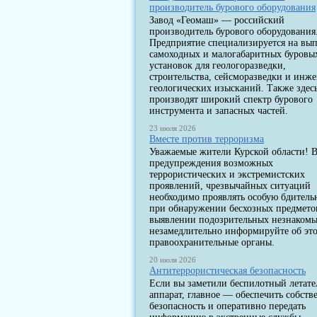
производитель бурового оборудования
Завод «Геомаш» — российский
производитель бурового оборудования
Предприятие специализируется на вы
самоходных и малогабаритных буровы
установок для геологоразведки,
строительства, сейсморазведки и инж
геологических изысканий. Также здес
производят широкий спектр бурового
инструмента и запасных частей.
23 июля 2026
Вместе против терроризма
Уважаемые жители Курской области! В
предупреждения возможных
террористических и экстремистских
проявлений, чрезвычайных ситуаций
необходимо проявлять особую бдитель
при обнаружении бесхозных предмето
выявлении подозрительных незнакомы
незамедлительно информируйте об эт
правоохранительные органы.
20 июля 2026
Антитеррористическая безопасность
Если вы заметили беспилотный летат
аппарат, главное — обеспечить собст
безопасность и оперативно передать