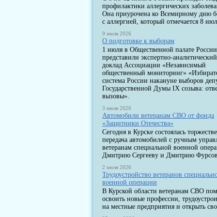
профилактики аллергических заболев
Она приурочена ко Всемирному дню 
с аллергией, который отмечается 8 июл
9 июля 2026
О подготовке к выборам
1 июля в Общественной палате Росси
представили экспертно-аналитически
доклад Ассоциации «Независимый
общественный мониторинг» «Избират
система России накануне выборов деп
Государственной Думы IX созыва: отв
вызовы».
3 июля 2026
Автомобили ветеранам СВО от фонда
«Защитники Отечества»
Сегодня в Курске состоялась торжеств
передача автомобилей с ручным упра
ветеранам специальной военной опер
Дмитрию Сергееву и Дмитрию Фурсов
2 июля 2026
Трудоустройство ветеранов специальн
военной операции
В Курской области ветеранам СВО по
освоить новые профессии, трудоустрои
на местные предприятия и открыть сво