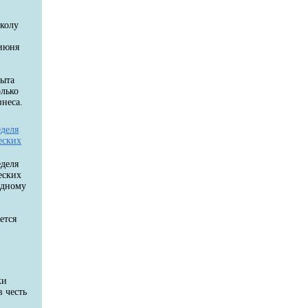
колу
 июня
пыта
олько
неса.
еделя
еских
еделя
еских
одному
ется
ки
в честь