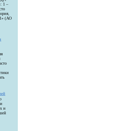
: 1 –
сто
ория,
1» (АО
и
яя
и
асто
ктики
ать
лей
о
ки
х и
ашей