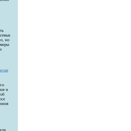
ть
семьи.
о, но
 меры
и
дитам
ого
ное и
 об
осе
ионов
еля