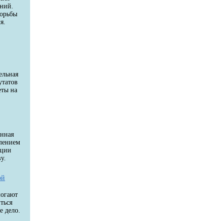
аний.
борьбы
я.
и
й
ельная
утатов
еты на
енная
влением
ации
у.
ой
могают
ться
е дело.