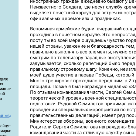
иностранных граждан ежедневно бывают у Веч
Неизвестного Солдата, где несут службу крем
выделяет почетный караул для встреч иностра
официальных церемониях и праздниках.
Вспоминая армейские будни, вчерашний солда
проходила в почетном карауле. Это непростая,
посту ты во всей мере ощущаешь чувство гор
нашей страны, уважение и благодарность тем, 
правильно выполнять все элементы, нужно отр
смотрим по телевизору парадные выступления 
задумывается, сколько репетиций было перед 
правильному строевому шагу. Конечно, неизгл
моей душе участие в параде Победы, который 
деля
Много тренировок проходило перед ним, а 2 т
ия.
площади. Позже я был награжден медалью «За
имание
По отзывам командования части, Сергей Семи
рой
теоретический уровень военной специальнос
 и
подготовки. Рядовой Семилетов принимал акти
проведении специальных мероприятий по вст
правительственных делегаций, имеет ряд поо
ий мёд
Министерства обороны, военного коменданта 
ройдут
Родители Сергея Семилетова награждены бла
рмарки
командования части за отличную службу сына.
удут