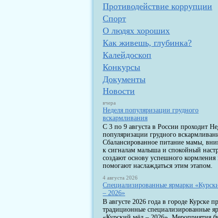
Противодействие коррупции
Спорт
О людях хороших
Как живешь, глубинка?
Калейдоскоп
Конкурсы
Документы
Новости
вчера
Неделя популяризации грудного
вскармливания
С 3 по 9 августа в России проходит Не
популяризации грудного вскармливан
Сбалансированное питание мамы, вн
к сигналам малыша и спокойный наст
создают основу успешного кормления
помогают наслаждаться этим этапом.
4 августа 2026
Специализированные ярмарки «Курск
– 2026»
В августе 2026 года в городе Курске п
традиционные специализированные я
«Курский мёд – 2026». Мероприятия б