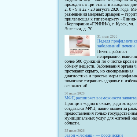
проходить в три этапа, в выходные дни
2, 8 - 9 и 22 - 23 августа 2026 года. Ме
размещения медовых ярмарок – террит
прилегающая к гипермаркету «Линия-
«Корпорация «ГРИНН»), г. Курск, ул.
Энгельса, д. 70.
31 июля 2026
Неделя профилактик
заболеваний печени
Печень работает
непрерывно, выполн
более 500 функций по очистке крови 
обмену веществ. Заболевания органа ч
протекают скрыто, но своевременная
диагностика и простые меры профила
помогают сохранить здоровье и избеж
осложнений.
30 июля 2026
МФЦ расширяет возможности заявите
Принцип «одного окна», ради которог
создавался МФЦ, давно вышел за рам
предоставления только государственны
муниципальных услуг для жителей н
области.
25 июля 2026
Завод «Геомаш» — российский