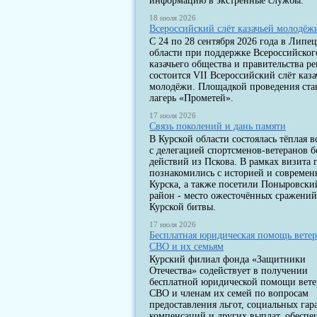
информацию в экстренные службы.
18 июля 2026
Всероссийский слёт казачьей молодёж
С 24 по 28 сентября 2026 года в Липе
области при поддержке Всероссийског
казачьего общества и правительства р
состоится VII Всероссийский слёт каза
молодёжи. Площадкой проведения ста
лагерь «Прометей».
17 июля 2026
Связь поколений и дань памяти
В Курской области состоялась тёплая в
с делегацией спортсменов-ветеранов 
действий из Пскова. В рамках визита 
познакомились с историей и современ
Курска, а также посетили Поныровски
район - место ожесточённых сражени
Курской битвы.
17 июля 2026
Бесплатная юридическая помощь вете
СВО и их семьям
Курский филиал фонда «Защитники
Отечества» содействует в получении
бесплатной юридической помощи вет
СВО и членам их семей по вопросам
предоставления льгот, социальных гар
компенсаций и других выплат, обеспе