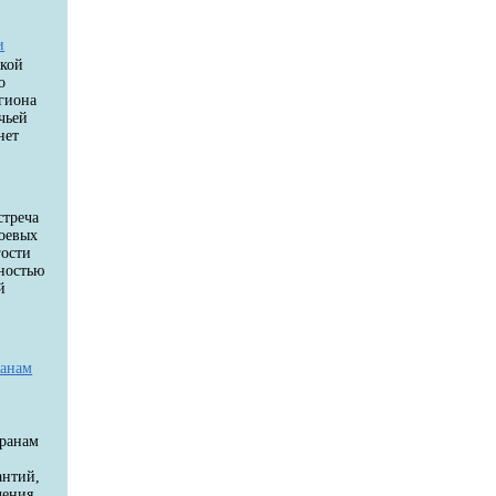
и
цкой
о
егиона
чьей
нет
стреча
боевых
гости
ностью
й
й
ранам
еранам
антий,
чения