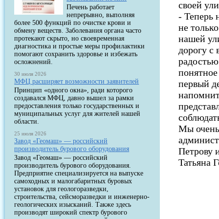
своей ули
Печень работает
- Теперь 
непрерывно, выполняя
более 500 функций по очистке крови и
не только
обмену веществ. Заболевания органа часто
нашей ул
протекают скрыто, но своевременная
диагностика и простые меры профилактики
дорогу с
помогают сохранить здоровье и избежать
радостью 
осложнений.
понятное 
30 июля 2026
МФЦ расширяет возможности заявителей
первый д
Принцип «одного окна», ради которого
напомнить
создавался МФЦ, давно вышел за рамки
представл
предоставления только государственных и
муниципальных услуг для жителей нашей
соблюдат
области.
Мы очень
25 июля 2026
админист
Завод «Геомаш» — российский
производитель бурового оборудования
Петрову 
Завод «Геомаш» — российский
Татьяна 
производитель бурового оборудования.
Предприятие специализируется на выпуске
самоходных и малогабаритных буровых
установок для геологоразведки,
строительства, сейсморазведки и инженерно-
геологических изысканий. Также здесь
производят широкий спектр бурового