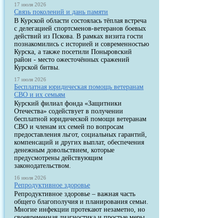
17 июля 2026
Связь поколений и дань памяти
В Курской области состоялась тёплая встреча
с делегацией спортсменов-ветеранов боевых
действий из Пскова. В рамках визита гости
познакомились с историей и современностью
Курска, а также посетили Поныровский
район - место ожесточённых сражений
Курской битвы.
17 июля 2026
Бесплатная юридическая помощь ветеранам
СВО и их семьям
Курский филиал фонда «Защитники
Отечества» содействует в получении
бесплатной юридической помощи ветеранам
СВО и членам их семей по вопросам
предоставления льгот, социальных гарантий,
компенсаций и других выплат, обеспечения
денежным довольствием, которые
предусмотрены действующим
законодательством.
16 июля 2026
Репродуктивное здоровье
Репродуктивное здоровье – важная часть
общего благополучия и планирования семьи.
Многие инфекции протекают незаметно, но
своевременная диагностика и простые меры