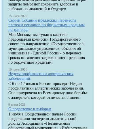
защиты помогают сохранить здоровье и
избежать осложнений в будущем.
15 июля 2026
Сергей Собянин предложил перенести
платежи регионов по бюджетным кредитам
на три года
Мэр Москвы, выступая в качестве
председателя комиссии Государственного
совета по направлению «Государственное и
муниципальное управление», объявил об
инициативе «Единой России» о переносе
сроков погашения задолженности регионов
по бюджетным кредитам.
10 июля 2026
Неделя профилактики аллергических
заболеваний.
С 6 по 12 июля в России проходит Неделя
профилактики аллергических заболеваний.
Она приурочена ко Всемирному дню борьбы
с аллергией, который отмечается 8 июля.
9 июля 2026
О подготовке к выборам
1 июля в Общественной палате России
представили экспертно-аналитический
доклад Ассоциации «Независимый
общественный мониторинг» «Избирательная