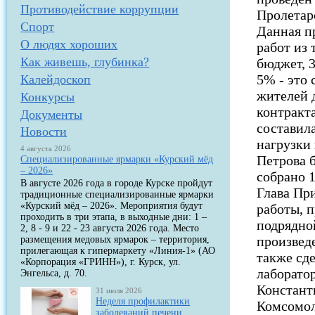
Противодействие коррупции
Пролетар
Спорт
Данная п
О людях хороших
работ из
Как живешь, глубинка?
бюджет, 
5% - это 
Калейдоскоп
жителей 
Конкурсы
контракт
Документы
составил
Новости
нагрузки
4 августа 2026
Петрова 
Специализированные ярмарки «Курский мёд
– 2026»
собрано 
В августе 2026 года в городе Курске пройдут
Глава Пр
традиционные специализированные ярмарки
«Курский мёд – 2026». Мероприятия будут
работы, 
проходить в три этапа, в выходные дни: 1 –
подрядно
2, 8 - 9 и 22 - 23 августа 2026 года. Место
произвед
размещения медовых ярмарок – территория,
прилегающая к гипермаркету «Линия-1» (АО
также сд
«Корпорация «ГРИНН»), г. Курск, ул.
лаборато
Энгельса, д. 70.
Констант
31 июля 2026
Неделя профилактики
Комсомол
заболеваний печени