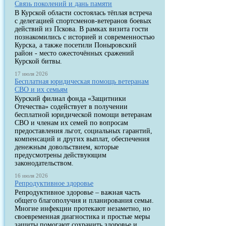
Связь поколений и дань памяти
В Курской области состоялась тёплая встреча
с делегацией спортсменов-ветеранов боевых
действий из Пскова. В рамках визита гости
познакомились с историей и современностью
Курска, а также посетили Поныровский
район - место ожесточённых сражений
Курской битвы.
17 июля 2026
Бесплатная юридическая помощь ветеранам
СВО и их семьям
Курский филиал фонда «Защитники
Отечества» содействует в получении
бесплатной юридической помощи ветеранам
СВО и членам их семей по вопросам
предоставления льгот, социальных гарантий,
компенсаций и других выплат, обеспечения
денежным довольствием, которые
предусмотрены действующим
законодательством.
16 июля 2026
Репродуктивное здоровье
Репродуктивное здоровье – важная часть
общего благополучия и планирования семьи.
Многие инфекции протекают незаметно, но
своевременная диагностика и простые меры
защиты помогают сохранить здоровье и