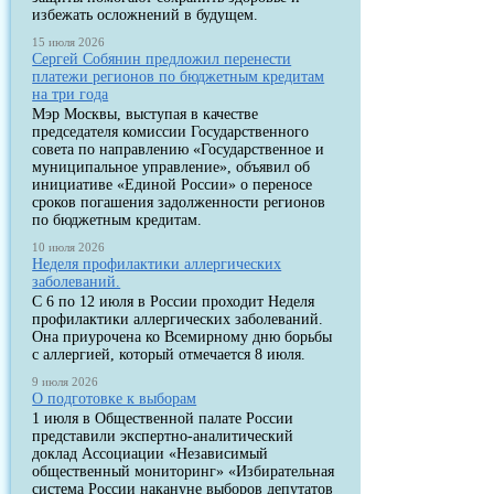
избежать осложнений в будущем.
15 июля 2026
Сергей Собянин предложил перенести
платежи регионов по бюджетным кредитам
на три года
Мэр Москвы, выступая в качестве
председателя комиссии Государственного
совета по направлению «Государственное и
муниципальное управление», объявил об
инициативе «Единой России» о переносе
сроков погашения задолженности регионов
по бюджетным кредитам.
10 июля 2026
Неделя профилактики аллергических
заболеваний.
С 6 по 12 июля в России проходит Неделя
профилактики аллергических заболеваний.
Она приурочена ко Всемирному дню борьбы
с аллергией, который отмечается 8 июля.
9 июля 2026
О подготовке к выборам
1 июля в Общественной палате России
представили экспертно-аналитический
доклад Ассоциации «Независимый
общественный мониторинг» «Избирательная
система России накануне выборов депутатов