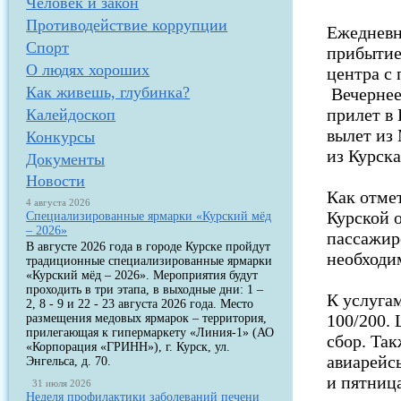
Человек и закон
Противодействие коррупции
Ежедневны
Спорт
прибытием
О людях хороших
центра с 
Как живешь, глубинка?
Вечернее
прилет в 
Калейдоскоп
вылет из
Конкурсы
из Курска
Документы
Новости
Как отме
4 августа 2026
Курской о
Специализированные ярмарки «Курский мёд
– 2026»
пассажир
В августе 2026 года в городе Курске пройдут
необходим
традиционные специализированные ярмарки
«Курский мёд – 2026». Мероприятия будут
проходить в три этапа, в выходные дни: 1 –
К услуга
2, 8 - 9 и 22 - 23 августа 2026 года. Место
100/200.
размещения медовых ярмарок – территория,
прилегающая к гипермаркету «Линия-1» (АО
сбор. Та
«Корпорация «ГРИНН»), г. Курск, ул.
авиарейс
Энгельса, д. 70.
и пятниц
31 июля 2026
Неделя профилактики заболеваний печени