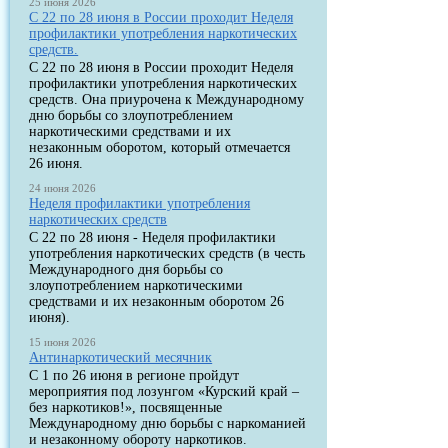
25 июня 2026
С 22 по 28 июня в России проходит Неделя
профилактики употребления наркотических
средств.
С 22 по 28 июня в России проходит Неделя
профилактики употребления наркотических
средств. Она приурочена к Международному
дню борьбы со злоупотреблением
наркотическими средствами и их
незаконным оборотом, который отмечается
26 июня.
24 июня 2026
Неделя профилактики употребления
наркотических средств
С 22 по 28 июня - Неделя профилактики
употребления наркотических средств (в честь
Международного дня борьбы со
злоупотреблением наркотическими
средствами и их незаконным оборотом 26
июня).
15 июня 2026
Антинаркотический месячник
С 1 по 26 июня в регионе пройдут
мероприятия под лозунгом «Курский край –
без наркотиков!», посвященные
Международному дню борьбы с наркоманией
и незаконному обороту наркотиков.