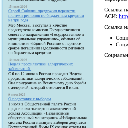
15 июля 2026
Ссылка н
Сергей Собянин предложил перенести
АСИ:
htt
платежи регионов по бюджетным кредитам
на три года
Мэр Москвы, выступая в качестве
Ссылка н
председателя комиссии Государственного
совета по направлению «Государственное и
Соци
муниципальное управление», объявил об
Соци
инициативе «Единой России» о переносе
сроков погашения задолженности регионов
по бюджетным кредитам.
Социальн
10 июля 2026
Неделя профилактики аллергических
заболеваний.
С 6 по 12 июля в России проходит Неделя
профилактики аллергических заболеваний.
Она приурочена ко Всемирному дню борьбы
с аллергией, который отмечается 8 июля.
9 июля 2026
О подготовке к выборам
1 июля в Общественной палате России
представили экспертно-аналитический
доклад Ассоциации «Независимый
общественный мониторинг» «Избирательная
система России накануне выборов депутатов
Государственной Думы IX созыва: ответы на