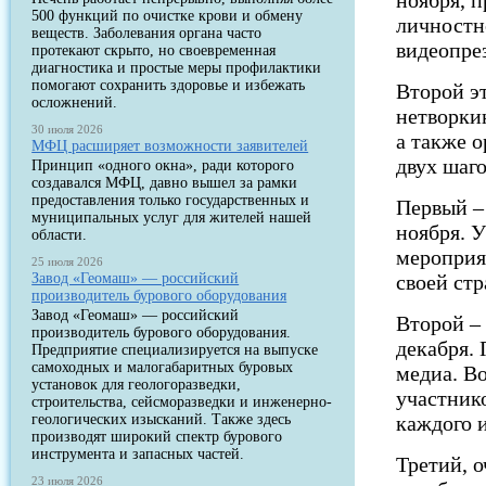
ноября, п
500 функций по очистке крови и обмену
личностн
веществ. Заболевания органа часто
видеопре
протекают скрыто, но своевременная
диагностика и простые меры профилактики
помогают сохранить здоровье и избежать
Второй э
осложнений.
нетворки
30 июля 2026
а также 
МФЦ расширяет возможности заявителей
двух шаго
Принцип «одного окна», ради которого
создавался МФЦ, давно вышел за рамки
предоставления только государственных и
Первый –
муниципальных услуг для жителей нашей
ноября. 
области.
мероприя
25 июля 2026
Завод «Геомаш» — российский
своей стр
производитель бурового оборудования
Завод «Геомаш» — российский
Второй –
производитель бурового оборудования.
декабря.
Предприятие специализируется на выпуске
самоходных и малогабаритных буровых
медиа. В
установок для геологоразведки,
участнико
строительства, сейсморазведки и инженерно-
геологических изысканий. Также здесь
каждого 
производят широкий спектр бурового
инструмента и запасных частей.
Третий, о
23 июля 2026