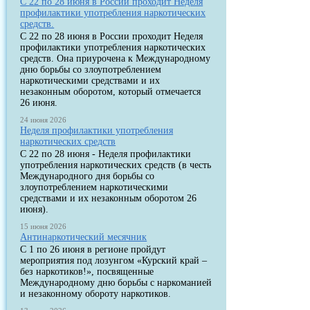
С 22 по 28 июня в России проходит Неделя
профилактики употребления наркотических
средств.
С 22 по 28 июня в России проходит Неделя
профилактики употребления наркотических
средств. Она приурочена к Международному
дню борьбы со злоупотреблением
наркотическими средствами и их
незаконным оборотом, который отмечается
26 июня.
24 июня 2026
Неделя профилактики употребления
наркотических средств
С 22 по 28 июня - Неделя профилактики
употребления наркотических средств (в честь
Международного дня борьбы со
злоупотреблением наркотическими
средствами и их незаконным оборотом 26
июня).
15 июня 2026
Антинаркотический месячник
С 1 по 26 июня в регионе пройдут
мероприятия под лозунгом «Курский край –
без наркотиков!», посвященные
Международному дню борьбы с наркоманией
и незаконному обороту наркотиков.