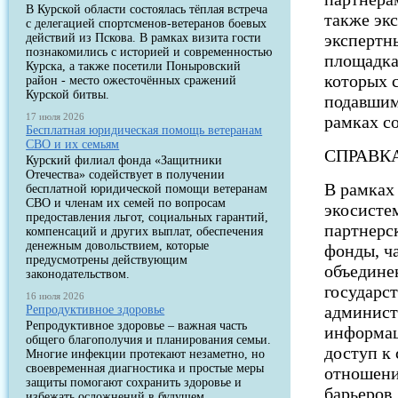
В Курской области состоялась тёплая встреча
также эк
с делегацией спортсменов-ветеранов боевых
экспертн
действий из Пскова. В рамках визита гости
познакомились с историей и современностью
площадка
Курска, а также посетили Поныровский
которых 
район - место ожесточённых сражений
Курской битвы.
подавшим
17 июля 2026
рамках со
Бесплатная юридическая помощь ветеранам
СВО и их семьям
СПРАВК
Курский филиал фонда «Защитники
Отечества» содействует в получении
В рамках
бесплатной юридической помощи ветеранам
СВО и членам их семей по вопросам
экосистем
предоставления льгот, социальных гарантий,
партнерс
компенсаций и других выплат, обеспечения
денежным довольствием, которые
фонды, ч
предусмотрены действующим
объедине
законодательством.
государс
16 июля 2026
админист
Репродуктивное здоровье
Репродуктивное здоровье – важная часть
информац
общего благополучия и планирования семьи.
доступ к
Многие инфекции протекают незаметно, но
своевременная диагностика и простые меры
отношени
защиты помогают сохранить здоровье и
барьеров.
избежать осложнений в будущем.