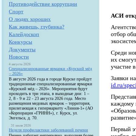
Противодействие коррупции
Спорт
АСИ отк
О людях хороших
Как живешь, глубинка?
Агентств
отбор об
Калейдоскоп
экосисте
Конкурсы
Документы
Среди но
Новости
их смогу
4 августа 2026
участие 
Специализированные ярмарки «Курский мёд
– 2026»
Заявки на
В августе 2026 года в городе Курске пройдут
традиционные специализированные ярмарки
id.ru/spe
«Курский мёд – 2026». Мероприятия будут
проходить в три этапа, в выходные дни: 1 –
Представи
2, 8 - 9 и 22 - 23 августа 2026 года. Место
каждому 
размещения медовых ярмарок – территория,
прилегающая к гипермаркету «Линия-1» (АО
«Образов
«Корпорация «ГРИНН»), г. Курск, ул.
развитие»
Энгельса, д. 70.
31 июля 2026
Первый эт
Неделя профилактики заболеваний печени
Печень работает непрерывно, выполняя более