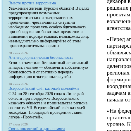
декабря 
Вместе против терроризма
решение 
Уважаемые жители Курской области! В целях
предупреждения возможных
проектам
террористических и экстремистских
вовлечен
проявлений, чрезвычайных ситуаций
агентства
необходимо проявлять особую бдительность
при обнаружении бесхозных предметов и
выявлении подозрительных незнакомых лиц,
«Перед аг
незамедлительно информируйте об этом
партнерс
правоохранительные органы.
объявляе
20 июля 2026
Антитеррористическая безопасность
направле
Если вы заметили беспилотный летательный
делегиро
аппарат, главное — обеспечить собственную
регионах
безопасность и оперативно передать
информацию в экстренные службы.
формиров
18 июля 2026
координа
Всероссийский слёт казачьей молодёжи
задачам а
С 24 по 28 сентября 2026 года в Липецкой
области при поддержке Всероссийского
начала от
казачьего общества и правительства региона
состоится VII Всероссийский слёт казачьей
«На феде
молодёжи. Площадкой проведения станет
организа
лагерь «Прометей».
уровне. 
17 июля 2026
Связь поколений и дань памяти
партнера