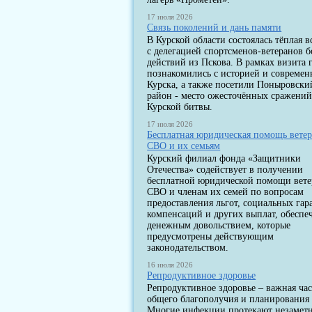
17 июля 2026
Связь поколений и дань памяти
В Курской области состоялась тёплая в
с делегацией спортсменов-ветеранов 
действий из Пскова. В рамках визита 
познакомились с историей и современ
Курска, а также посетили Поныровски
район - место ожесточённых сражени
Курской битвы.
17 июля 2026
Бесплатная юридическая помощь вете
СВО и их семьям
Курский филиал фонда «Защитники
Отечества» содействует в получении
бесплатной юридической помощи вет
СВО и членам их семей по вопросам
предоставления льгот, социальных гар
компенсаций и других выплат, обеспе
денежным довольствием, которые
предусмотрены действующим
законодательством.
16 июля 2026
Репродуктивное здоровье
Репродуктивное здоровье – важная час
общего благополучия и планирования 
Многие инфекции протекают незаметн