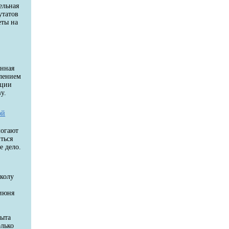
ельная
утатов
еты на
енная
влением
ации
у.
ой
могают
ться
е дело.
колу
 июня
пыта
олько