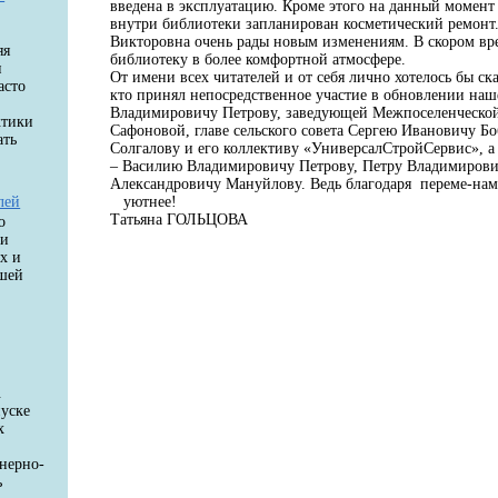
введена в эксплуатацию. Кроме этого на данный момент 
внутри библиотеки запланирован косметический ремонт.
Викторовна очень рады новым изменениям. В скором вр
яя
библиотеку в более комфортной атмосфере.
и
От имени всех читателей и от себя лично хотелось бы ска
асто
кто принял непосредственное участие в обновлении наш
Владимировичу Петрову, заведующей Межпоселенческой
ктики
Сафоновой, главе сельского совета Сергею Ивановичу 
ать
Солгалову и его коллективу «УниверсалСтройСервис», 
– Василию Владимировичу Петрову, Петру Владимиров
Александровичу Мануйлову. Ведь благодаря переме-
лей
уютнее!
Татьяна ГОЛЬЦОВА
о
ки
х и
ашей
.
пуске
х
енерно-
ь