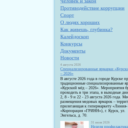
Человек и закон
Противодействие коррупции
Спорт
О людях хороших
Как живешь, глубинка?
Калейдоскоп
Конкурсы
Документы
Новости
4 августа 2026
Специализированные ярмарки «Курск
– 2026»
В августе 2026 года в городе Курске п
традиционные специализированные я
«Курский мёд – 2026». Мероприятия б
проходить в три этапа, в выходные дни
2, 8 - 9 и 22 - 23 августа 2026 года. Ме
размещения медовых ярмарок – террит
прилегающая к гипермаркету «Линия-
«Корпорация «ГРИНН»), г. Курск, ул.
Энгельса, д. 70.
31 июля 2026
Неделя профилактик