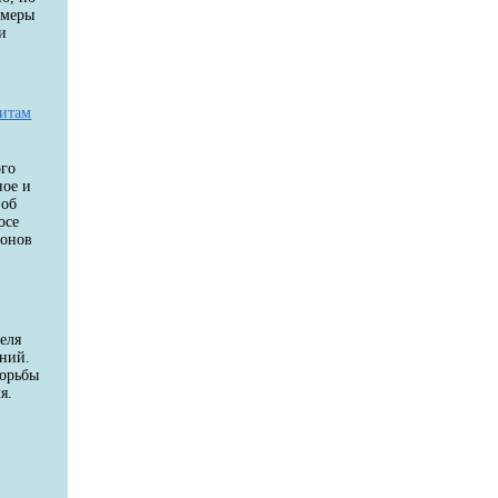
 меры
и
дитам
ого
ное и
 об
осе
ионов
еля
аний.
борьбы
я.
и
й