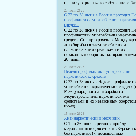
планирующие начало собственного биз
25 июня 2026
С 22 по 28 июня в России проходит Н
профилактики употребления наркотич
средств.
С 22 по 28 июня в России проходит Н
профилактики употребления наркотич
средств. Она приурочена к Междунар
дню борьбы со злоупотреблением
наркотическими средствами и их
незаконным оборотом, который отмеча
26 июня.
24 июня 2026
Неделя профилактики употребления
наркотических средств
С 22 по 28 июня - Неделя профилакти
употребления наркотических средств (
Международного дня борьбы со
злоупотреблением наркотическими
средствами и их незаконным оборотом
июня).
15 июня 2026
Антинаркотический месячник
С 1 по 26 июня в регионе пройдут
мероприятия под лозунгом «Курский к
без наркотиков!», посвященные