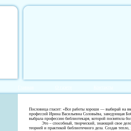
Главная
О газете
Контакты
Пословица гласит: «Все работы хороши — выбирай на в
профессий Ирина Васильевна Соловьёва, заведующая Бо
выбрала профессию библиотекаря, которой посвятила бол
Это – способный, творческий, знающий свое дело 
теорией и практикой библиотечного дела. Создав тепло, 