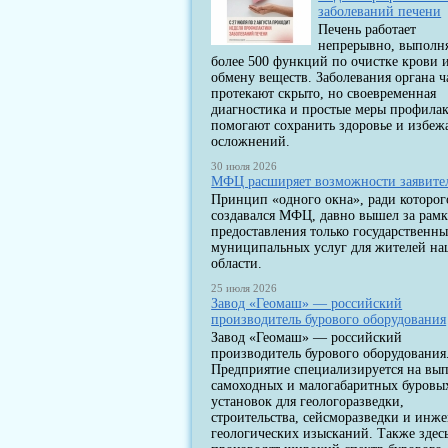
заболеваний печени
Печень работает
непрерывно, выполн
более 500 функций по очистке крови 
обмену веществ. Заболевания органа ч
протекают скрыто, но своевременная
диагностика и простые меры профила
помогают сохранить здоровье и избеж
осложнений.
30 июля 2026
МФЦ расширяет возможности заявите
Принцип «одного окна», ради которог
создавался МФЦ, давно вышел за рам
предоставления только государственны
муниципальных услуг для жителей н
области.
25 июля 2026
Завод «Геомаш» — российский
производитель бурового оборудования
Завод «Геомаш» — российский
производитель бурового оборудования
Предприятие специализируется на вы
самоходных и малогабаритных буровы
установок для геологоразведки,
строительства, сейсморазведки и инж
геологических изысканий. Также здес