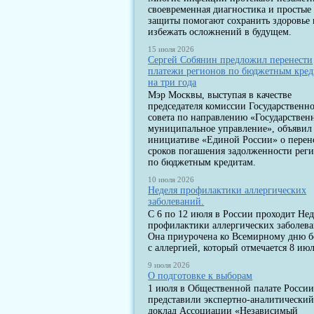
своевременная диагностика и простые
защиты помогают сохранить здоровье 
избежать осложнений в будущем.
15 июля 2026
Сергей Собянин предложил перенести
платежи регионов по бюджетным кре
на три года
Мэр Москвы, выступая в качестве
председателя комиссии Государственн
совета по направлению «Государствен
муниципальное управление», объявил
инициативе «Единой России» о перен
сроков погашения задолженности рег
по бюджетным кредитам.
10 июля 2026
Неделя профилактики аллергических
заболеваний.
С 6 по 12 июля в России проходит Нед
профилактики аллергических заболев
Она приурочена ко Всемирному дню 
с аллергией, который отмечается 8 июл
9 июля 2026
О подготовке к выборам
1 июля в Общественной палате Росси
представили экспертно-аналитически
доклад Ассоциации «Независимый