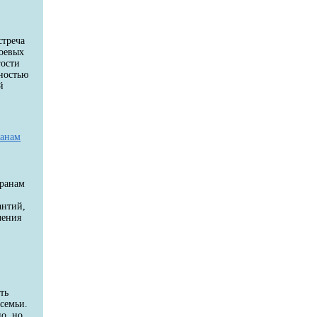
стреча
боевых
гости
ностью
й
й
ранам
еранам
антий,
чения
ть
семьи.
о, но