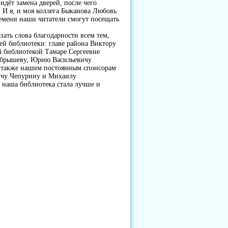
идёт замена дверей, после чего
 И я, и моя коллега Быканова Любовь
емени наши читатели смогут посещать
зать слова благодарности всем тем,
ей библиотеки: главе района Виктору
 библиотекой Тамаре Сергеевне
Бобрышеву, Юрию Васильевичу
а также нашим постоянным спонсорам
ичу Чепурину и Михаилу
нам наша библиотека стала лучше и