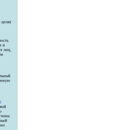
 целях
ность
в и
х лиц,
ом
ельный
венную
и
цкой
о
егиона
чьей
нет