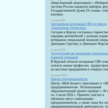
общественный мониторинг» «Избират
система России накануне выборов деп
Государственной Думы IX созыва: отв
вызовы».
3 июля 2026
Автомобили ветеранам СВО от фонда
«Защитники Отечества»
Сегодня в Курске состоялась торжеств
передача автомобилей с ручным упра
ветеранам специальной военной опер
Дмитрию Сергееву и Дмитрию Фурсов
2 июля 2026
Трудоустройство ветеранов специальн
военной операции
В Курской области ветеранам СВО по
освоить новые профессии, трудоустрои
на местные предприятия и открыть сво
25 июня 2026
Школа предпринимателя
Центр «Мой бизнес» приглашает в «Ш
предпринимателя». Региональный
образовательный проект пройдет с 30
по 3 июля 2026 г. Принять участие в
обучении могут начинающие
предприниматели, а также лица без о
предпринимательской деятельности, т