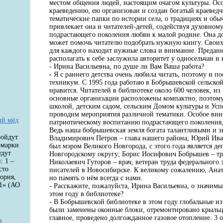
местом общения людей, настоящим очагом культуры. Осо
краеведению, ею организован и создан богатый краеведч
тематические папки по истории села, о традициях и обыч
привлекает она и читателей-детей, содействуя духовно
подрастающего поколения любви к малой родине. Она д
может помочь читателю подобрать нужную книгу. Своих ч
для каждого находит нужные слова и внимание. Преданн
располагать к себе заслужила авторитет у односельчан и 
- Ирина Васильевна, по душе ли Вам Ваша работа?
- Я с раннего детства очень любила читать, поэтому и 
техникум. С 1995 года работаю в Бобрышевской сельской
нравится. Читателей в библиотеке около 600 человек, из 
основные организации расположены компактно, поэтому 
школой, детским садом, сельским Домом культуры и Усп
проводим мероприятия различной тематики. Особое вни
ий мёд
патриотическому воспитанию подрастающего поколения, 
Ведь наша бобрышевская земля богата талантливыми и 
ройдут
Владимирович Петров – глава нашего района; Юрий Ива
рмарки
был мэром Великого Новгорода, с этого года является д
удут
Новгородскому округу; Борис Иосифович Бобрышев – тр
: 1 –
Николаевич Гуторов – врач, ветеран труда федерального 
сто
писателей в Новосибирске. К великому сожалению, Ана
ория,
но память о нём всегда с нами.
1» (АО
- Расскажите, пожалуйста, Ирина Васильевна, о значим
этом году в библиотеке?
- В Бобрышевской библиотеке в этом году глобальные и
были заменены оконные блоки, отремонтировано крыльцо
главное, проведено долгожданное газовое отопление. 3 о
и