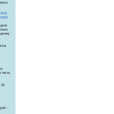
неса.
еделя
еских
еделя
еских
одному
ется
ки
в честь
 26
рай –