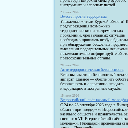
производят широкий спектр бурового
инструмента и запасных частей.
23 июля 2026
Вместе против терроризма
Уважаемые жители Курской области! В
предупреждения возможных
террористических и экстремистских
проявлений, чрезвычайных ситуаций
необходимо проявлять особую бдитель
при обнаружении бесхозных предмето
выявлении подозрительных незнакомы
незамедлительно информируйте об эт
правоохранительные органы.
20 июля 2026
Антитеррористическая безопасность
Если вы заметили беспилотный летат
аппарат, главное — обеспечить собст
безопасность и оперативно передать
информацию в экстренные службы.
18 июля 2026
Всероссийский слёт казачьей молодёж
С 24 по 28 сентября 2026 года в Липе
области при поддержке Всероссийског
казачьего общества и правительства р
состоится VII Всероссийский слёт каза
молодёжи. Площадкой проведения ста
лагерь «Прометей».