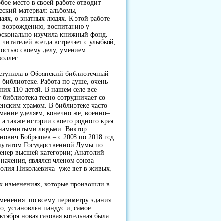
бое место в своей работе отводит
еский материал: альбомы,
аях, о знатных людях. К этой работе
му возрождению, воспитанию у
осконально изучила книжный фонд,
итателей всегда встречает с улыбкой,
остью своему делу, умением
коллег.
поступила в Обоянский библиотечный
 библиотеке. Работа по душе, очень
них 110 детей. В нашем селе все
библиотека тесно сотрудничает со
енским храмом. В библиотеке часто
мание уделяем, конечно же, военно–
а также истории своего родного края.
знаменитыми людьми: Виктор
нович Бобрышев – с 2008 по 2018 год
епутатом Государственной Думы по
енер высшей категории; Анатолий
значения, являлся членом союза
толия Николаевича уже нет в живых,
ых изменениях, которые произошли в
зменения: по всему периметру здания
, установлен пандус и, самое
ктября новая газовая котельная была