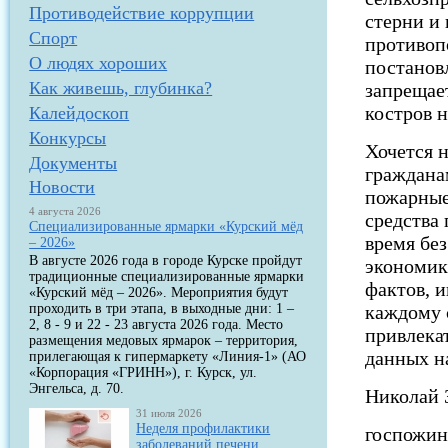
Противодействие коррупции
стерни и
Спорт
противоп
О людях хороших
постанов
Как живешь, глубинка?
запрещае
костров н
Калейдоскоп
Конкурсы
Хочется 
Документы
гражданам
Новости
пожарные
4 августа 2026
средства 
Специализированные ярмарки «Курский мёд
время бе
– 2026»
В августе 2026 года в городе Курске пройдут
экономик
традиционные специализированные ярмарки
фактов, 
«Курский мёд – 2026». Мероприятия будут
проходить в три этапа, в выходные дни: 1 –
каждому 
2, 8 - 9 и 22 - 23 августа 2026 года. Место
привлека
размещения медовых ярмарок – территория,
данных н
прилегающая к гипермаркету «Линия-1» (АО
«Корпорация «ГРИНН»), г. Курск, ул.
Энгельса, д. 70.
Николай
31 июля 2026
Неделя профилактики
госпожин
заболеваний печени