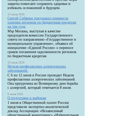
защиты помогают сохранить здоровье и
избежать осложнений в будущем.
15 июля 2026
Сергей Собянин предложил перенести
платежи регионов по бюджетным кредитам
на три года
Мэр Москвы, выступая в качестве
председателя комиссии Государственного
совета по направлению «Государственное и
муниципальное управление», объявил об
инициативе «Единой России» о переносе
сроков погашения задолженности регионов
по бюджетным кредитам.
10 июля 2026
Неделя профилактики аллергических
заболеваний.
С 6 по 12 июля в России проходит Неделя
профилактики аллергических заболеваний.
Она приурочена ко Всемирному дню борьбы
с аллергией, который отмечается 8 июля.
9 июля 2026
О подготовке к выборам
1 июля в Общественной палате России
представили экспертно-аналитический
доклад Ассоциации «Независимый
общественный мониторинг» «Избирательная