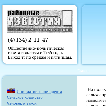
Главная
На полях 
Инициативы президента
сельхозп
Сельское хозяйство
измельче
Человек и закон
сельхозп