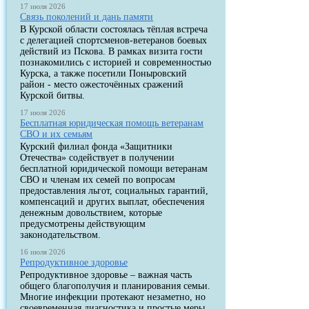
17 июля 2026
Связь поколений и дань памяти
В Курской области состоялась тёплая встреча
с делегацией спортсменов-ветеранов боевых
действий из Пскова. В рамках визита гости
познакомились с историей и современностью
Курска, а также посетили Поныровский
район - место ожесточённых сражений
Курской битвы.
17 июля 2026
Бесплатная юридическая помощь ветеранам
СВО и их семьям
Курский филиал фонда «Защитники
Отечества» содействует в получении
бесплатной юридической помощи ветеранам
СВО и членам их семей по вопросам
предоставления льгот, социальных гарантий,
компенсаций и других выплат, обеспечения
денежным довольствием, которые
предусмотрены действующим
законодательством.
16 июля 2026
Репродуктивное здоровье
Репродуктивное здоровье – важная часть
общего благополучия и планирования семьи.
Многие инфекции протекают незаметно, но
своевременная диагностика и простые меры