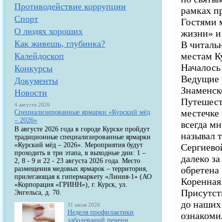
Противодействие коррупции
рамках п
Спорт
Гостями 
О людях хороших
жизни» и
Как живешь, глубинка?
В читаль
местам Ку
Калейдоскоп
Началось
Конкурсы
Ведущие 
Документы
Знаменск
Новости
Путешест
4 августа 2026
местечке
Специализированные ярмарки «Курский мёд
– 2026»
всегда м
В августе 2026 года в городе Курске пройдут
называл 
традиционные специализированные ярмарки
«Курский мёд – 2026». Мероприятия будут
Сергиево
проходить в три этапа, в выходные дни: 1 –
далеко за
2, 8 - 9 и 22 - 23 августа 2026 года. Место
обретена
размещения медовых ярмарок – территория,
прилегающая к гипермаркету «Линия-1» (АО
Коренная
«Корпорация «ГРИНН»), г. Курск, ул.
Присутст
Энгельса, д. 70.
до наших
31 июля 2026
Неделя профилактики
ознакоми
заболеваний печени