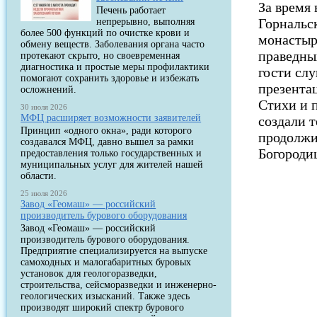
За время
Печень работает
Горнальс
непрерывно, выполняя
более 500 функций по очистке крови и
монастыр
обмену веществ. Заболевания органа часто
праведны
протекают скрыто, но своевременная
диагностика и простые меры профилактики
гости сл
помогают сохранить здоровье и избежать
презента
осложнений.
Стихи и п
30 июля 2026
МФЦ расширяет возможности заявителей
создали 
Принцип «одного окна», ради которого
продолжи
создавался МФЦ, давно вышел за рамки
Богороди
предоставления только государственных и
муниципальных услуг для жителей нашей
области.
25 июля 2026
Завод «Геомаш» — российский
производитель бурового оборудования
Завод «Геомаш» — российский
производитель бурового оборудования.
Предприятие специализируется на выпуске
самоходных и малогабаритных буровых
установок для геологоразведки,
строительства, сейсморазведки и инженерно-
геологических изысканий. Также здесь
производят широкий спектр бурового