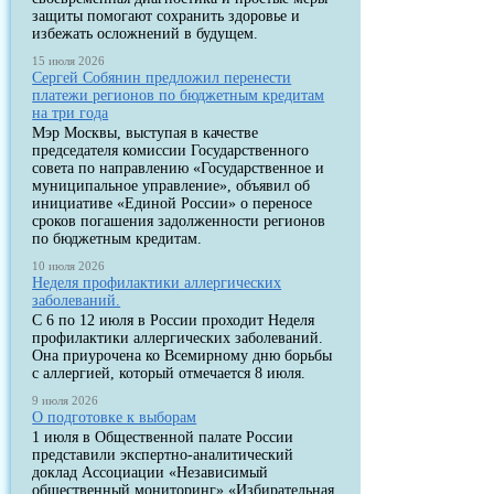
защиты помогают сохранить здоровье и
избежать осложнений в будущем.
15 июля 2026
Сергей Собянин предложил перенести
платежи регионов по бюджетным кредитам
на три года
Мэр Москвы, выступая в качестве
председателя комиссии Государственного
совета по направлению «Государственное и
муниципальное управление», объявил об
инициативе «Единой России» о переносе
сроков погашения задолженности регионов
по бюджетным кредитам.
10 июля 2026
Неделя профилактики аллергических
заболеваний.
С 6 по 12 июля в России проходит Неделя
профилактики аллергических заболеваний.
Она приурочена ко Всемирному дню борьбы
с аллергией, который отмечается 8 июля.
9 июля 2026
О подготовке к выборам
1 июля в Общественной палате России
представили экспертно-аналитический
доклад Ассоциации «Независимый
общественный мониторинг» «Избирательная