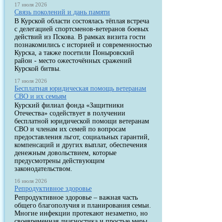
17 июля 2026
Связь поколений и дань памяти
В Курской области состоялась тёплая встреча
с делегацией спортсменов-ветеранов боевых
действий из Пскова. В рамках визита гости
познакомились с историей и современностью
Курска, а также посетили Поныровский
район - место ожесточённых сражений
Курской битвы.
17 июля 2026
Бесплатная юридическая помощь ветеранам
СВО и их семьям
Курский филиал фонда «Защитники
Отечества» содействует в получении
бесплатной юридической помощи ветеранам
СВО и членам их семей по вопросам
предоставления льгот, социальных гарантий,
компенсаций и других выплат, обеспечения
денежным довольствием, которые
предусмотрены действующим
законодательством.
16 июля 2026
Репродуктивное здоровье
Репродуктивное здоровье – важная часть
общего благополучия и планирования семьи.
Многие инфекции протекают незаметно, но
своевременная диагностика и простые меры