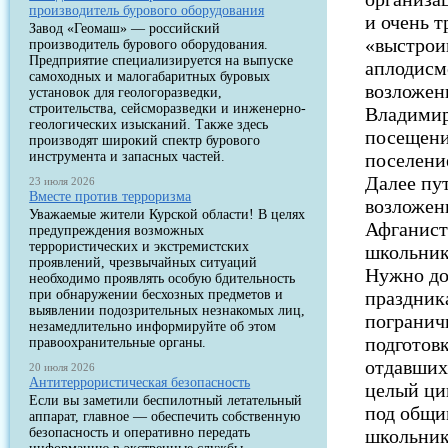
производитель бурового оборудования
и очень 
Завод «Геомаш» — российский
«выстрои
производитель бурового оборудования.
Предприятие специализируется на выпуске
аплодисм
самоходных и малогабаритных буровых
возложен
установок для геологоразведки,
строительства, сейсморазведки и инженерно-
Владимир
геологических изысканий. Также здесь
посещение
производят широкий спектр бурового
инструмента и запасных частей.
поселени
Далее пут
23 июля 2026
Вместе против терроризма
возложен
Уважаемые жители Курской области! В целях
Афганист
предупреждения возможных
террористических и экстремистских
школьник
проявлений, чрезвычайных ситуаций
Нужно до
необходимо проявлять особую бдительность
при обнаружении бесхозных предметов и
праздник
выявлении подозрительных незнакомых лиц,
погранич
незамедлительно информируйте об этом
подготов
правоохранительные органы.
отдавших
20 июля 2026
Антитеррористическая безопасность
целый ци
Если вы заметили беспилотный летательный
под общи
аппарат, главное — обеспечить собственную
безопасность и оперативно передать
школьник