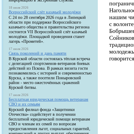
информацию в экстренные службы.
погранич
18 июля 2026
Нагольно
Всероссийский слёт казачьей молодёжи
нашим чи
С 24 по 28 сентября 2026 года в Липецкой
области при поддержке Всероссийского
с волонт
казачьего общества и правительства региона
Бобрышев
состоится VII Всероссийский слёт казачьей
молодёжи. Площадкой проведения станет
Сойников
лагерь «Прометей».
традицио
17 июля 2026
молодежь
Связь поколений и дань памяти
говорится
В Курской области состоялась тёплая встреча
с делегацией спортсменов-ветеранов боевых
действий из Пскова. В рамках визита гости
познакомились с историей и современностью
Курска, а также посетили Поныровский
район - место ожесточённых сражений
Курской битвы.
17 июля 2026
Бесплатная юридическая помощь ветеранам
СВО и их семьям
Курский филиал фонда «Защитники
Отечества» содействует в получении
бесплатной юридической помощи ветеранам
СВО и членам их семей по вопросам
предоставления льгот, социальных гарантий,
компенсаций и других выплат, обеспечения