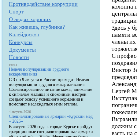
Противодействие коррупции
колонна 
Спорт
централь
О людях хороших
традиции,
Как живешь, глубинка?
Здесь у б
памяти в
Калейдоскоп
члены их
Конкурсы
торжеств
Документы
С профес
Новости
поздрави
вчера
Виктор З
Неделя популяризации грудного
вскармливания
председа
С 3 по 9 августа в России проходит Неделя
Александр
популяризации грудного вскармливания.
Сбалансированное питание мамы, внимание
Сергей М
к сигналам малыша и спокойный настрой
Выступаю
создают основу успешного кормления и
погранич
помогают наслаждаться этим этапом.
пожелали 
4 августа 2026
Специализированные ярмарки «Курский мёд
Выразили
– 2026»
должны с
В августе 2026 года в городе Курске пройдут
традиционные специализированные ярмарки
взять на
«Курский мёд – 2026». Мероприятия будут