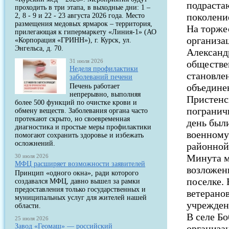
подраста
проходить в три этапа, в выходные дни: 1 –
поколени
2, 8 - 9 и 22 - 23 августа 2026 года. Место
размещения медовых ярмарок – территория,
На торже
прилегающая к гипермаркету «Линия-1» (АО
организа
«Корпорация «ГРИНН»), г. Курск, ул.
Энгельса, д. 70.
Александ
31 июля 2026
обществе
Неделя профилактики
становле
заболеваний печени
объединен
Печень работает
непрерывно, выполняя
Пристенс
более 500 функций по очистке крови и
погранич
обмену веществ. Заболевания органа часто
протекают скрыто, но своевременная
день был
диагностика и простые меры профилактики
военному
помогают сохранить здоровье и избежать
осложнений.
районной
Минута м
30 июля 2026
МФЦ расширяет возможности заявителей
возложен
Принцип «одного окна», ради которого
поселке. 
создавался МФЦ, давно вышел за рамки
предоставления только государственных и
ветерано
муниципальных услуг для жителей нашей
учрежден
области.
В селе Б
25 июля 2026
Завод «Геомаш» — российский
организа