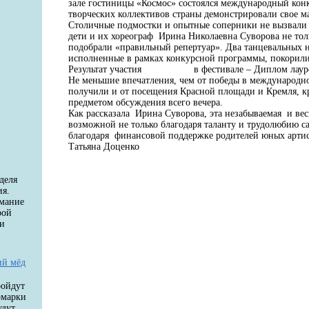
зале гостиницы «Космос» состоялся международный конк
творческих коллективов страны демонстрировали свое 
Столичные подмостки и опытные соперники не вызвали с
дети и их хореограф Ирина Николаевна Суворова не толь
подобрали «правильный репертуар». Два танцевальных н
исполненные в рамках конкурсной программы, покорили
Результат участия в фестивале – Диплом лауреат
Не меньшие впечатления, чем от победы в международн
получили и от посещения Красной площади и Кремля, кр
предметом обсуждения всего вечера.
Как рассказала Ирина Суворова, эта незабываемая и весь
возможной не только благодаря таланту и трудолюбию са
благодаря финансовой поддержке родителей юных арти
Татьяна Доценко
деля
ия.
имание
рой
 и
ий мёд
ройдут
рмарки
удут