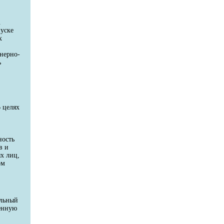
.
пуске
х
енерно-
ь
 целях
ность
в и
х лиц,
ом
ельный
венную