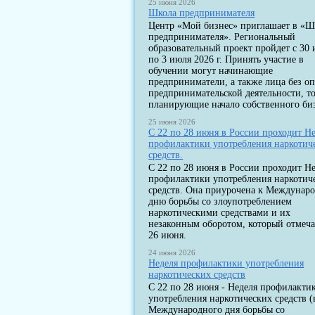
25 июня 2026
Школа предпринимателя
Центр «Мой бизнес» приглашает в «Ш
предпринимателя». Региональный
образовательный проект пройдет с 30
по 3 июля 2026 г. Принять участие в
обучении могут начинающие
предприниматели, а также лица без о
предпринимательской деятельности, т
планирующие начало собственного биз
25 июня 2026
С 22 по 28 июня в России проходит Н
профилактики употребления наркотич
средств.
С 22 по 28 июня в России проходит Н
профилактики употребления наркотич
средств. Она приурочена к Междунар
дню борьбы со злоупотреблением
наркотическими средствами и их
незаконным оборотом, который отмеча
26 июня.
24 июня 2026
Неделя профилактики употребления
наркотических средств
С 22 по 28 июня - Неделя профилакти
употребления наркотических средств (
Международного дня борьбы со