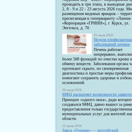
проходить в три этапа, в выходные дни
2, 8 - 9 и 22 - 23 августа 2026 года. Ме
размещения медовых ярмарок – террит
прилегающая к гипермаркету «Линия-
«Корпорация «ГРИНН»), г. Курск, ул.
Энгельса, д. 70.
31 июля 2026
Неделя профилактик
заболеваний печени
Печень работает
непрерывно, выполн
более 500 функций по очистке крови 
обмену веществ. Заболевания органа ч
протекают скрыто, но своевременная
диагностика и простые меры профила
помогают сохранить здоровье и избеж
осложнений.
30 июля 2026
МФЦ расширяет возможности заявите
Принцип «одного окна», ради которог
создавался МФЦ, давно вышел за рам
предоставления только государственны
муниципальных услуг для жителей н
области.
25 июля 2026
Завод «Геомаш» — российский