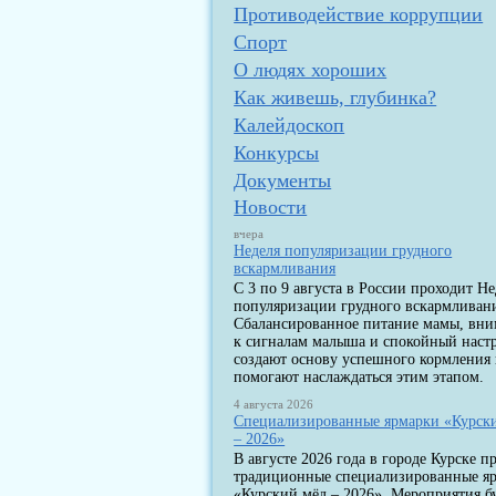
Противодействие коррупции
Спорт
О людях хороших
Как живешь, глубинка?
Калейдоскоп
Конкурсы
Документы
Новости
вчера
Неделя популяризации грудного
вскармливания
С 3 по 9 августа в России проходит Не
популяризации грудного вскармливан
Сбалансированное питание мамы, вн
к сигналам малыша и спокойный наст
создают основу успешного кормления
помогают наслаждаться этим этапом.
4 августа 2026
Специализированные ярмарки «Курск
– 2026»
В августе 2026 года в городе Курске п
традиционные специализированные я
«Курский мёд – 2026». Мероприятия б