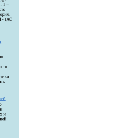
: 1 –
сто
ория,
1» (АО
и
яя
и
асто
ктики
ать
лей
о
ки
х и
ашей