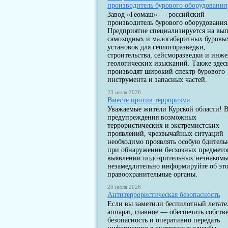
производитель бурового оборудования
Завод «Геомаш» — российский
производитель бурового оборудования
Предприятие специализируется на вы
самоходных и малогабаритных буровы
установок для геологоразведки,
строительства, сейсморазведки и инж
геологических изысканий. Также здес
производят широкий спектр бурового
инструмента и запасных частей.
23 июля 2026
Вместе против терроризма
Уважаемые жители Курской области! В
предупреждения возможных
террористических и экстремистских
проявлений, чрезвычайных ситуаций
необходимо проявлять особую бдитель
при обнаружении бесхозных предмето
выявлении подозрительных незнакомы
незамедлительно информируйте об эт
правоохранительные органы.
20 июля 2026
Антитеррористическая безопасность
Если вы заметили беспилотный летат
аппарат, главное — обеспечить собст
безопасность и оперативно передать