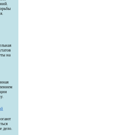
аний.
борьбы
я.
и
й
ельная
утатов
еты на
енная
влением
ации
у.
ой
могают
ться
е дело.