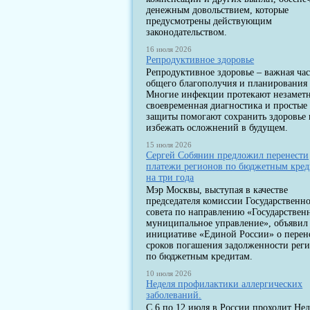
денежным довольствием, которые
предусмотрены действующим
законодательством.
16 июля 2026
Репродуктивное здоровье
Репродуктивное здоровье – важная час
общего благополучия и планирования 
Многие инфекции протекают незаметн
своевременная диагностика и простые
защиты помогают сохранить здоровье 
избежать осложнений в будущем.
15 июля 2026
Сергей Собянин предложил перенести
платежи регионов по бюджетным кре
на три года
Мэр Москвы, выступая в качестве
председателя комиссии Государственн
совета по направлению «Государствен
муниципальное управление», объявил
инициативе «Единой России» о перен
сроков погашения задолженности рег
по бюджетным кредитам.
10 июля 2026
Неделя профилактики аллергических
заболеваний.
С 6 по 12 июля в России проходит Нед