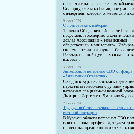
профилактики аллергических заболев
Она приурочена ко Всемирному дню 
с аллергией, который отмечается 8 июл
9 июля 2026
О подготовке к выборам
1 июля в Общественной палате Росси
представили экспертно-аналитически
доклад Ассоциации «Независимый
общественный мониторинг» «Избират
система России накануне выборов деп
Государственной Думы IX созыва: отв
вызовы».
3 июля 2026
Автомобили ветеранам СВО от фонда
«Защитники Отечества»
Сегодня в Курске состоялась торжеств
передача автомобилей с ручным упра
ветеранам специальной военной опер
Дмитрию Сергееву и Дмитрию Фурсов
2 июля 2026
Трудоустройство ветеранов специальн
военной операции
В Курской области ветеранам СВО по
освоить новые профессии, трудоустрои
на местные предприятия и открыть сво