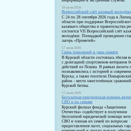
информацию в экстренные службы.
18 июля 2026
Всероссийский слёт казачьей молодёж
С 24 по 28 сентября 2026 года в Липе
области при поддержке Всероссийског
казачьего общества и правительства р
состоится VII Всероссийский слёт каза
молодёжи. Площадкой проведения ста
лагерь «Прометей».
17 июля 2026
Связь поколений и дань памяти
В Курской области состоялась тёплая в
с делегацией спортсменов-ветеранов 
действий из Пскова. В рамках визита 
познакомились с историей и современ
Курска, а также посетили Поныровски
район - место ожесточённых сражени
Курской битвы.
17 июля 2026
Бесплатная юридическая помощь вете
СВО и их семьям
Курский филиал фонда «Защитники
Отечества» содействует в получении
бесплатной юридической помощи вет
СВО и членам их семей по вопросам
предоставления льгот, социальных гар
компенсаций и других выплат, обеспе