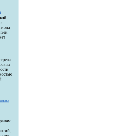
и
цкой
о
егиона
чьей
нет
стреча
боевых
гости
ностью
й
й
ранам
еранам
антий,
чения