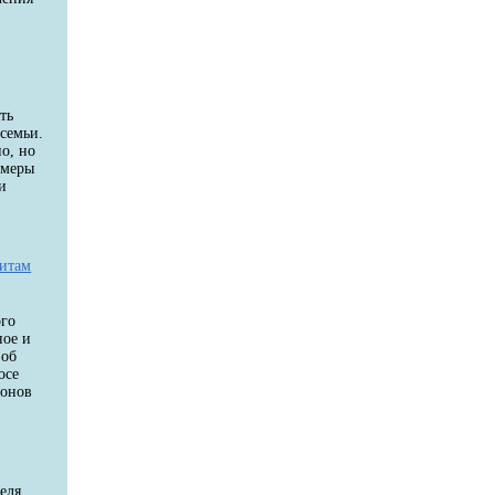
ть
семьи.
о, но
 меры
и
дитам
ого
ное и
 об
осе
ионов
еля