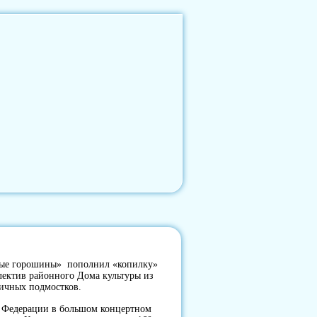
лые горошины» пополнил «копилку»
ллектив районного Дома культуры из
оличных подмостков.
й Федерации в большом концертном