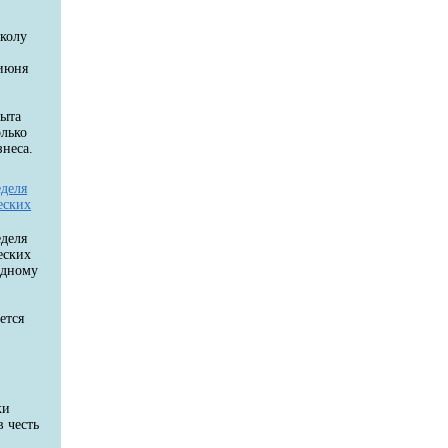
колу
 июня
пыта
олько
неса.
еделя
еских
еделя
еских
одному
ется
ки
в честь