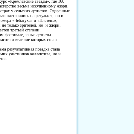
урс «Кремлевские звезды», где 160
мастерство весьма искушенному жюри.
трах у сельских артистов. Одаренные
ко настроились на результат, но и
омера «Чебатуха» и «Плетень»,
 не только зрителей, но и жюри.
ов третьей степени.
ом фестивале, юные артисты
асота и величие которых стали
ма результативная поездка стала
мих участников коллектива, но и
стов.